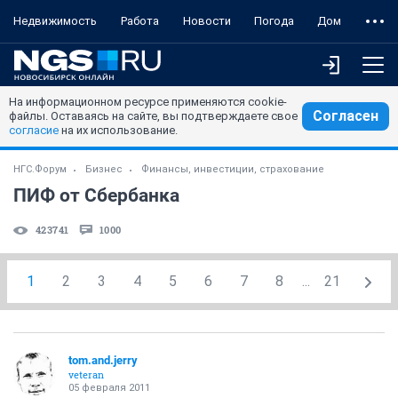
Недвижимость
Работа
Новости
Погода
Дом
На информационном ресурсе применяются cookie-
Согласен
файлы. Оставаясь на сайте, вы подтверждаете свое
согласие
на их использование.
НГС.Форум
Бизнес
Финансы, инвестиции, страхование
ПИФ от Сбербанка
423741
1000
1
2
3
4
5
6
7
8
...
21
tom.and.jerry
veteran
05 февраля 2011