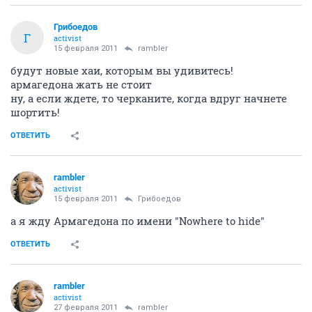
Грибоедов
Г
activist
15 февраля 2011
rambler
будут новые хаи, которым вы удивитесь!
армагедона жать не стоит
ну, а если ждете, то черканите, когда вдруг начнете
шортить!
ОТВЕТИТЬ
rambler
activist
15 февраля 2011
Грибоедов
а я жду Армагедона по имени "Nowhere to hide"
ОТВЕТИТЬ
rambler
activist
27 февраля 2011
rambler