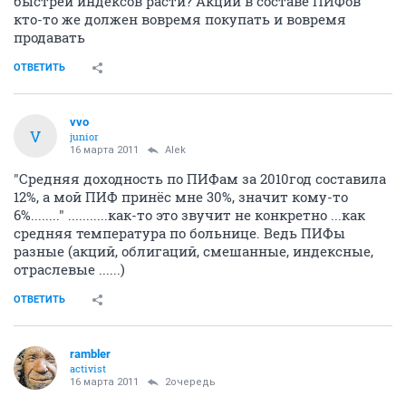
быстрей индексов расти? Акции в составе ПИФов
кто-то же должен вовремя покупать и вовремя
продавать
ОТВЕТИТЬ
vvo
V
junior
16 марта 2011
Alеk
"Средняя доходность по ПИФам за 2010год составила
12%, а мой ПИФ принёс мне 30%, значит кому-то
6%........" ...........как-то это звучит не конкретно ...как
средняя температура по больнице. Ведь ПИФы
разные (акций, облигаций, смешанные, индексные,
отраслевые ......)
ОТВЕТИТЬ
rambler
activist
16 марта 2011
2очередь