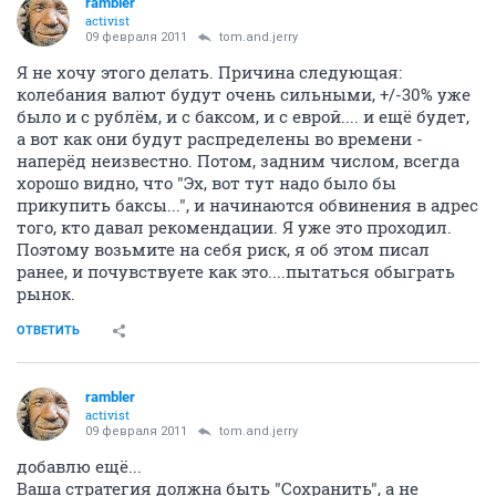
rambler
activist
09 февраля 2011
tom.and.jerry
Я не хочу этого делать. Причина следующая:
колебания валют будут очень сильными, +/-30% уже
было и с рублём, и с баксом, и с еврой.... и ещё будет,
а вот как они будут распределены во времени -
наперёд неизвестно. Потом, задним числом, всегда
хорошо видно, что "Эх, вот тут надо было бы
прикупить баксы...", и начинаются обвинения в адрес
того, кто давал рекомендации. Я уже это проходил.
Поэтому возьмите на себя риск, я об этом писал
ранее, и почувствуете как это....пытаться обыграть
рынок.
ОТВЕТИТЬ
rambler
activist
09 февраля 2011
tom.and.jerry
добавлю ещё...
Ваша стратегия должна быть "Сохранить", а не