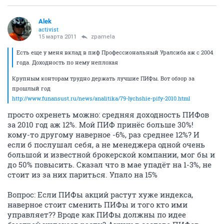
Alеk
activist
15 марта 2011
zpamela
Есть еще у меня вклад в пиф Профессиональный Уралсиба аж с 2004
года. Доходность по нему неплохая
Крупным конторам трудно держать лучшие ПИФы. Вот обзор за
прошлый год
http://www.funansust.ru/news/analitika/79-lychshie-pify-2010.html
просто охренеть можно: средняя доходность ПИФов
за 2010 год аж 12%. Мой ПИФ принёс больше 30%!
кому-то другому наверное -6%, раз среднее 12%? И
если б послушал себя, а не менеджера одной очень
большой и известной брокерской компании, мог бы и
до 50% повысить. Сказал что в мае упадёт на 1-3%, не
стоит из за них париться. Упало на 15%
Вопрос: Если ПИФы акций растут хуже индекса,
наверное стоит сменить ПИФы и того кто ими
управляет?? Вроде как ПИФы должны по идее