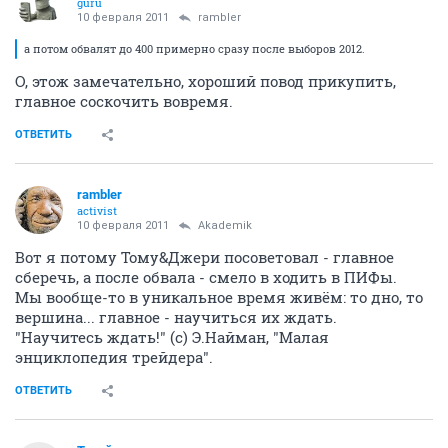
guru
10 февраля 2011
rambler
а потом обвалят до 400 примерно сразу после выборов 2012.
О, этож замечательно, хороший повод прикупить,
главное соскочить вовремя.
ОТВЕТИТЬ
rambler
activist
10 февраля 2011
Akademik
Вот я потому Тому&Джери посоветовал - главное
сберечь, а после обвала - смело в ходить в ПИФы.
Мы вообще-то в уникальное время живём: то дно, то
вершина... главное - научиться их ждать.
"Научитесь ждать!" (с) Э.Найман, "Малая
энциклопедия трейдера".
ОТВЕТИТЬ