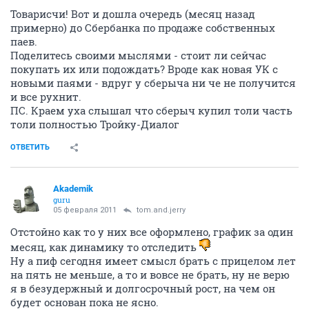
Товарисчи! Вот и дошла очередь (месяц назад
примерно) до Сбербанка по продаже собственных
паев.
Поделитесь своими мыслями - стоит ли сейчас
покупать их или подождать? Вроде как новая УК с
новыми паями - вдруг у сберыча ни че не получится
и все рухнит.
ПС. Краем уха слышал что сберыч купил толи часть
толи полностью Тройку-Диалог
ОТВЕТИТЬ
Akademik
guru
05 февраля 2011
tom.and.jerry
Отстойно как то у них все оформлено, график за один
месяц, как динамику то отследить
Ну а пиф сегодня имеет смысл брать с прицелом лет
на пять не меньше, а то и вовсе не брать, ну не верю
я в безудержный и долгосрочный рост, на чем он
будет основан пока не ясно.