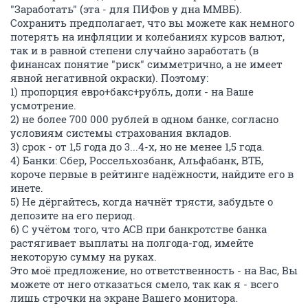
"Заработать" (эта - для ПИФов у дна ММВБ).
Сохранить предполагает, что вы можете как немного
потерять на инфляции и колебаниях курсов валют,
так и в равной степени случайно заработать (в
финансах понятие "риск" симметрично, а не имеет
явной негативной окраски). Поэтому:
1) пропорция евро+бакс+рубль, доли - на Ваше
усмотрение.
2) не более 700 000 рублей в одном банке, согласно
условиям системы страхования вкладов.
3) срок - от 1,5 года до 3...4-х, но не менее 1,5 года.
4) Банки: Сбер, Россельхозбанк, Альфабанк, ВТБ,
короче первые в рейтинге надёжности, найдите его в
инете.
5) Не дёргайтесь, когда начнёт трясти, забудьте о
депозите на его период.
6) С учётом того, что АСВ при банкротстве банка
растягивает выплаты на полгода-год, имейте
некоторую сумму на руках.
Это моё предложение, но ответственность - на Вас, Вы
можете от него отказаться смело, так как я - всего
лишь строчки на экране Вашего монитора.