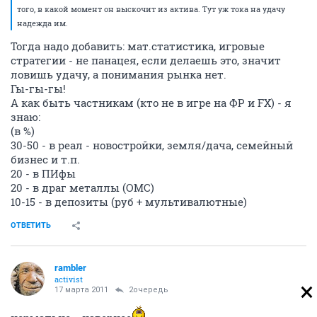
того, в какой момент он выскочит из актива. Тут уж тока на удачу
надежда им.
Тогда надо добавить: мат.статистика, игровые
стратегии - не панацея, если делаешь это, значит
ловишь удачу, а понимания рынка нет.
Гы-гы-гы!
А как быть частникам (кто не в игре на ФР и FX) - я
знаю:
(в %)
30-50 - в реал - новостройки, земля/дача, семейный
бизнес и т.п.
20 - в ПИфы
20 - в драг металлы (ОМС)
10-15 - в депозиты (руб + мультивалютные)
ОТВЕТИТЬ
rambler
activist
17 марта 2011
2очередь