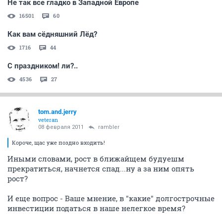
Не так все гладко в Западной Европе
16501
60
Как вам сёдняшний Лёд?
1716
44
С праздником! ли?..
4536
27
tom.and.jerry
veteran
08 февраля 2011
rambler
Короче, щас уже поздно входить!
Иными словами, рост в ближайщем будуешм
прекратиться, начнется спад...ну а за ним опять
рост?
И еще вопрос - Ваше мнение, в "какие" долгострочные
инвестиции податься в наше нелегкое время?