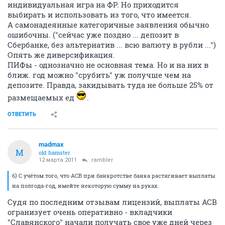
индивидуальная игра на ФР. Но приходится
выбирать и использовать из того, что имеется.
А самонадеянные категоричные заявления обычно
ошибочны. ("сейчас уже поздно ... депозит в
Сбербанке, без альтернатив ... всю валюту в рубли ...")
Опять же диверсификация.
ПИФы - однозначно не основная тема. Но и на них в
ближ. год можно "срубить" уж получше чем на
депозите. Правда, закидывать туда не больше 25% от
размещаемых ед
.
ОТВЕТИТЬ
madmax
M
old hamster
12 марта 2011
rambler
6) С учётом того, что АСВ при банкротстве банка растягивает выплаты
на полгода-год, имейте некоторую сумму на руках.
Судя по последним отзывам лицензий, выплаты АСВ
огранизует очень оперативно - вкладчики
"Славянского" начали получать свое уже дней через