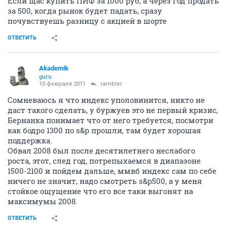
Если щас купить ПИФ за 1000 руб, а через год продать
за 500, когда рынок будет падать, сразу
почувствуешь разницу с акцией в шорте
ОТВЕТИТЬ
Akademik
guru
10 февраля 2011
rambler
Сомневаюсь я что индекс уполовинится, никто не
даст такого сделать, у буржуев это не первый кризис,
Бернанка понимает что от него требуется, посмотри
как бодро 1300 по s&p прошли, там будет хорошая
поддержка.
Обвал 2008 был после десятилетнего неслабого
роста, этот, след год, потрепыхаемся в диапазоне
1500-2100 и пойдем дальше, ммвб индекс сам по себе
ничего не значит, надо смотреть s&p500, а у меня
стойкое ощущение что его все таки выгонят на
максимумы 2008.
ОТВЕТИТЬ