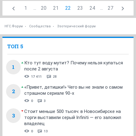
1
...
20
21
22
23
24
...
27
НГС.Форум
Сообщества
Эзотерический форум
ТОП 5
Кто тут воду мутит? Почему нельзя купаться
1
после 2 августа
17 411
28
«Привет, детишки!» Чего вы не знали о самом
2
страшном сериале 90-х
0
3
Стоит меньше 500 тысяч: в Новосибирске на
3
торги выставили серый Infiniti — его заложил
владелец
0
13