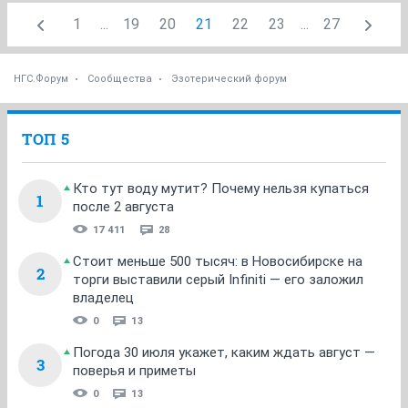
1
...
19
20
21
22
23
...
27
НГС.Форум
Сообщества
Эзотерический форум
ТОП 5
Кто тут воду мутит? Почему нельзя купаться
1
после 2 августа
17 411
28
Стоит меньше 500 тысяч: в Новосибирске на
2
торги выставили серый Infiniti — его заложил
владелец
0
13
Погода 30 июля укажет, каким ждать август —
3
поверья и приметы
0
13