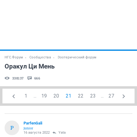
НГС.Форум
Сообщества
Эзотерический форум
Оракул Ци Мень
338137
666
1
...
19
20
21
22
23
...
27
ParfenGali
P
junior
16 августа 2022
Yata