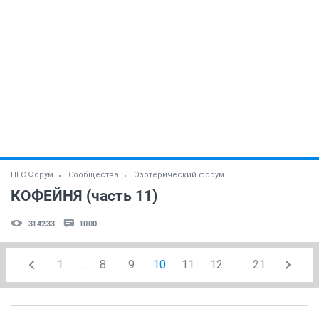
НГС.Форум
Сообщества
Эзотерический форум
КОФЕЙНЯ (часть 11)
314233
1000
1
...
8
9
10
11
12
...
21