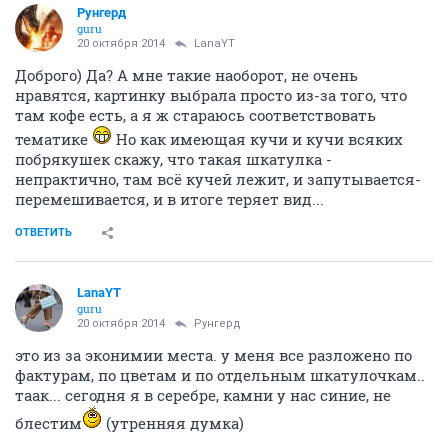
Рунгерд
guru
20 октября 2014
LanaYT
Доброго) Да? А мне такие наоборот, не очень
нравятся, картинку выбрала просто из-за того, что
там кофе есть, а я ж стараюсь соответствовать
тематике
Но как имеющая кучи и кучи всяких
побрякушек скажу, что такая шкатулка -
непрактично, там всё кучей лежит, и запутывается-
перемешивается, и в итоге теряет вид...
ОТВЕТИТЬ
LanaYT
guru
20 октября 2014
Рунгерд
это из за эконимии места. у меня все разложено по
фактурам, по цветам и по отдельным шкатулочкам..
таак... сегодня я в серебре, камни у нас синие, не
блестим
(утренняя думка)