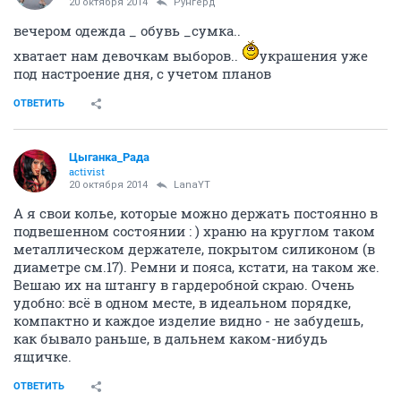
20 октября 2014
Рунгерд
вечером одежда _ обувь _сумка..
хватает нам девочкам выборов..
украшения уже
под настроение дня, с учетом планов
ОТВЕТИТЬ
Цыганка_Рада
activist
20 октября 2014
LanaYT
А я свои колье, которые можно держать постоянно в
подвешенном состоянии : ) храню на круглом таком
металлическом держателе, покрытом силиконом (в
диаметре см.17). Ремни и пояса, кстати, на таком же.
Вешаю их на штангу в гардеробной скраю. Очень
удобно: всё в одном месте, в идеальном порядке,
компактно и каждое изделие видно - не забудешь,
как бывало раньше, в дальнем каком-нибудь
ящичке.
ОТВЕТИТЬ