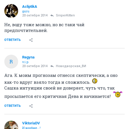
AcliptikA
guru
20 октября 2014
SniperKitten
Не, воду тоже можно, но вс таки чай
предпочтительней.
ОТВЕТИТЬ
Regуnа
R
v.i.p.
20 октября 2014
Новодворcкая_ВИ
Ага. К моим прогнозам отнесся скептически, а оно
как-то вдруг взяло тогда и сложилось.
Сашка интуиции своей не доверяет, чуть что, так
просыпается его критичная Дева и начинается!
ОТВЕТИТЬ
ViktoriaDV
И вообще...!