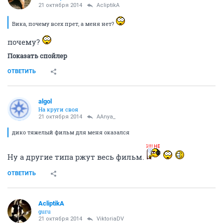
21 октября 2014
AcliptikA
Вика, почему всех прет, а меня нет?
почему?
Показать спойлер
ОТВЕТИТЬ
аlgоl
На круги своя
21 октября 2014
AAnya_
дико тяжелый фильм для меня оказался
Ну а другие типа ржут весь фильм.
ОТВЕТИТЬ
AcliptikA
guru
21 октября 2014
ViktoriaDV