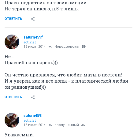
Право, недостоин он твоих эмоций.
Не терял он никого, п.5-т лишь.
ОТВЕТИТЬ
saturn459f
activist
15 июля 2014
Новодворcкая_ВИ
Не...
Правсиб наш парень)))
Он честно признался, что любит маты в постели!
И я уверен, как и все попы - к платонической любви
он равнодушен!)))
ОТВЕТИТЬ
saturn459f
activist
15 июля 2014
распущенный_мыш
Уважаемый,