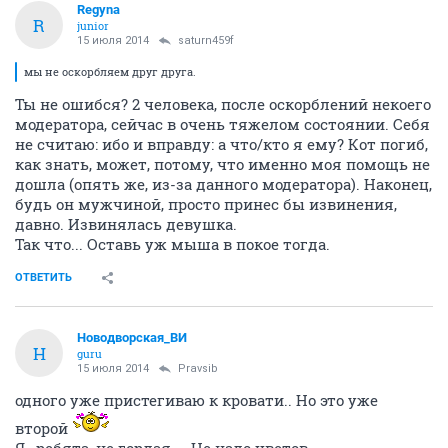
Regуna
R
junior
15 июля 2014
saturn459f
мы не оскорбляем друг друга.
Ты не ошибся? 2 человека, после оскорблений некоего
модератора, сейчас в очень тяжелом состоянии. Себя
не считаю: ибо и вправду: а что/кто я ему? Кот погиб,
как знать, может, потому, что именно моя помощь не
дошла (опять же, из-за данного модератора). Наконец,
будь он мужчиной, просто принес бы извинения,
давно. Извинялась девушка.
Так что... Оставь уж мыша в покое тогда.
ОТВЕТИТЬ
Новодворcкая_ВИ
Н
guru
15 июля 2014
Pravsib
одного уже пристегиваю к кровати.. Но это уже
второй