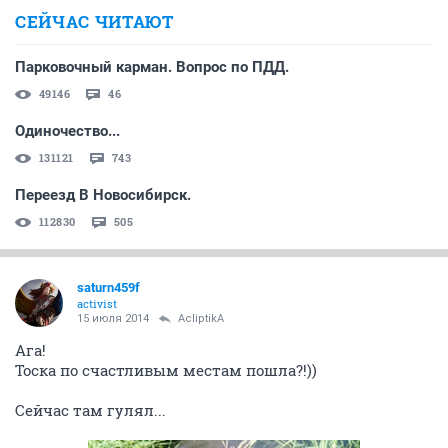
СЕЙЧАС ЧИТАЮТ
Парковочный карман. Вопрос по ПДД.
49146
46
Одиночество...
131121
743
Переезд В Новосибирск.
112830
505
saturn459f
activist
15 июля 2014
AcliptikA
Ага!
Тоска по счастливым местам пошла?!))
Сейчас там гулял...