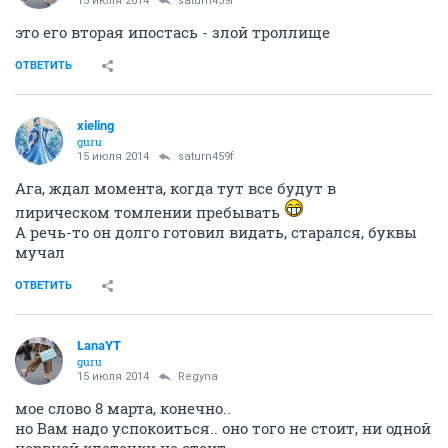
15 июля 2014
saturn459f
это его вторая ипостась - злой троллище
ОТВЕТИТЬ
xieling
guru
15 июля 2014
saturn459f
Ага, ждал момента, когда тут все будут в
лирическом томлении пребывать
А речь-то он долго готовил видать, старался, буквы
мучал
ОТВЕТИТЬ
LanaYT
guru
15 июля 2014
Regуna
мое слово 8 марта, конечно..
но Вам надо успокоиться.. оно того не стоит, ни одной