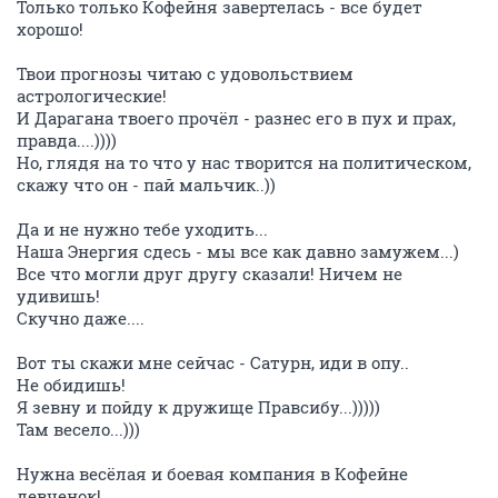
Только только Кофейня завертелась - все будет
хорошо!
Твои прогнозы читаю с удовольствием
астрологические!
И Дарагана твоего прочёл - разнес его в пух и прах,
правда....))))
Но, глядя на то что у нас творится на политическом,
скажу что он - пай мальчик..))
Да и не нужно тебе уходить...
Наша Энергия сдесь - мы все как давно замужем...)
Все что могли друг другу сказали! Ничем не
удивишь!
Скучно даже....
Вот ты скажи мне сейчас - Сатурн, иди в опу..
Не обидишь!
Я зевну и пойду к дружище Правсибу...)))))
Там весело...)))
Нужна весёлая и боевая компания в Кофейне
девченок!