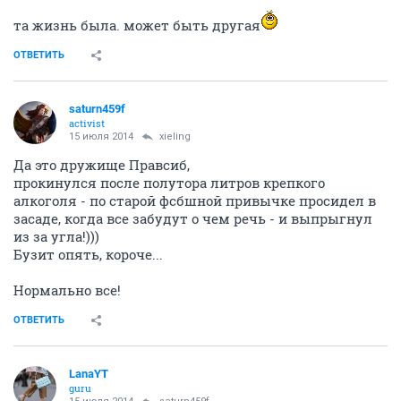
та жизнь была. может быть другая
ОТВЕТИТЬ
saturn459f
activist
15 июля 2014
xieling
Да это дружище Правсиб,
прокинулся после полутора литров крепкого
алкоголя - по старой фсбшной привычке просидел в
засаде, когда все забудут о чем речь - и выпрыгнул
из за угла!)))
Бузит опять, короче...
Нормально все!
ОТВЕТИТЬ
LanaYT
guru