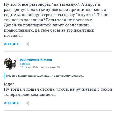
Ну вот и все разговоры. "да ты евнух". А вдруг я
разгорячусь, да откину все свои принципы,- мечта
ведьмы, да впаду в грех, а ты сразу "в кусты". Ты че
так легко сдаешься? Бесы тебя не похвалят.
Давай-ка понапористей, вдруг соблазнишь
православного, да тебе бесы за это памятник
поставят.
ОТВЕТИТЬ
распущенный_мыш
veteran
15 июля 2014
saturn459f
Ибо все давно знают мое мнение по твоему вопросу.
Мда?
Ну тогда я пошел отсюда, чтобы не ручкаться с такой
толерантной компанией...
ОТВЕТИТЬ