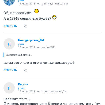
guru
15 июля 2014
распущенный_мыш
Ой, повеселили
А в 12345 серии что будет?
ОТВЕТИТЬ
Новодворcкая_ВИ
Н
guru
15 июля 2014
saturn459f
Закроют кофейню...
из-за того что я его в личке поматерю?
ОТВЕТИТЬ
Regуna
R
junior
15 июля 2014
Новодворcкая_ВИ
Забанят по п.5.
Я теперь разглашение п.6 неким таварисчем ищу (ну,