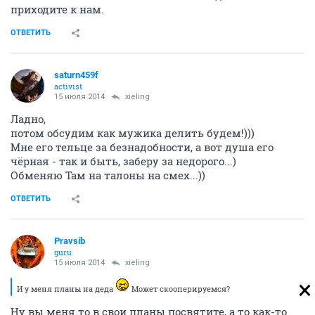
приходите к нам.
ОТВЕТИТЬ
saturn459f
activist
15 июля 2014
xieling
Ладно,
потом обсудим как мужика делить будем!)))
Мне его тельце за безнадобности, а вот душа его
чёрная - так и быть, заберу за недорого...)
Обменяю Там на талоны на смех...))
ОТВЕТИТЬ
Pravsib
guru
15 июля 2014
xieling
И у меня планы на деда
Может скооперируемся?
Ну вы меня то в свои планы посвятите, а то как-то