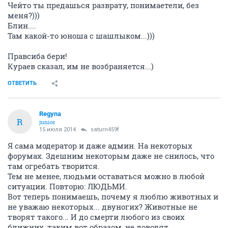
Чейто ты предашься разврату, понимаетели, без
меня?)))
Блин....
Там какой-то юноша с шашлыком...)))
Правсиба бери!
Кураев сказал, им не возбраняется...)
ОТВЕТИТЬ
Regуna
R
junior
15 июля 2014
saturn459f
Я сама модератор и даже админ. На некоторых
форумах. Здешним некоторым даже не снилось, что
там огребать творится.
Тем не менее, людьми оставаться можно в любой
ситуации. Повторю: ЛЮДЬМИ.
Вот теперь понимаешь, почему я люблю животных и
не уважаю некоторых... двуногих? Животные не
творят такого... И до смерти любого из своих
ближних, таким вот образом, не доводят.