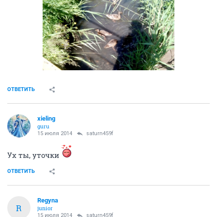
ОТВЕТИТЬ
xieling
guru
15 июля 2014
saturn459f
Ух ты, уточки
ОТВЕТИТЬ
Regуna
R
junior
15 июля 2014
saturn459f