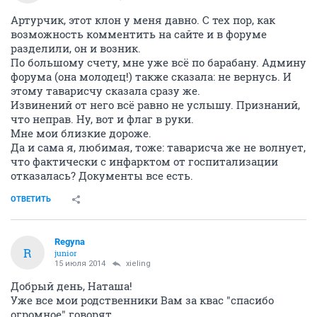
Артурчик, этот клон у меня давно. С тех пор, как
возможность комментить на сайте и в форуме
разделили, он и возник.
По большому счету, мне уже всё по барабану. Админу
форума (она молодец!) также сказала: не вернусь. И
этому таварисчу сказала сразу же.
Извинений от него всё равно не услышу. Признаний,
что неправ. Ну, вот и флаг в руки.
Мне мои близкие дороже.
Да и сама я, любимая, тоже: таварисча же не волнует,
что фактически с инфарктом от госпитализации
отказалась? Документы все есть.
ОТВЕТИТЬ
Regуna
R
junior
15 июля 2014
xieling
Добрый день, Наташа!
Уже все мои родственники Вам за квас "спасибо
огромное" говорят.