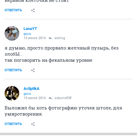
нервной клеточки не стоит
ОТВЕТИТЬ
LanaYT
guru
15 июля 2014
xieling
я думаю, просто прорвало желчный пузырь, без
злобЫ..
так поговорить на фекальном уровне
ОТВЕТИТЬ
AcliptikA
guru
15 июля 2014
saturn459f
Выложил бы хоть фотографию уточек штоле, для
умиротворения.
ОТВЕТИТЬ