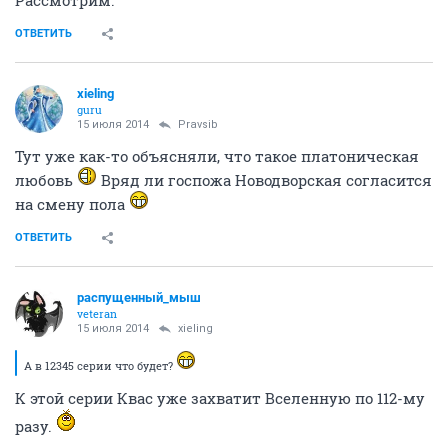
Рассмотрим.
ОТВЕТИТЬ
xieling
guru
15 июля 2014
Pravsib
Тут уже как-то объясняли, что такое платоническая
любовь
Вряд ли госпожа Новодворская согласится
на смену пола
ОТВЕТИТЬ
распущенный_мыш
veteran
15 июля 2014
xieling
А в 12345 серии что будет?
К этой серии Квас уже захватит Вселенную по 112-му
разу.