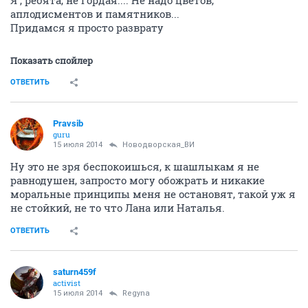
Я , ребята, не гордая.... Не надо цветов,
аплодисментов и памятников...
Придамся я просто разврату
Показать спойлер
ОТВЕТИТЬ
Pravsib
guru
15 июля 2014
Новодворcкая_ВИ
Ну это не зря беспокоишься, к шашлыкам я не
равнодушен, запросто могу обожрать и никакие
моральные принципы меня не остановят, такой уж я
не стойкий, не то что Лана или Наталья.
ОТВЕТИТЬ
saturn459f
activist
15 июля 2014
Regуna