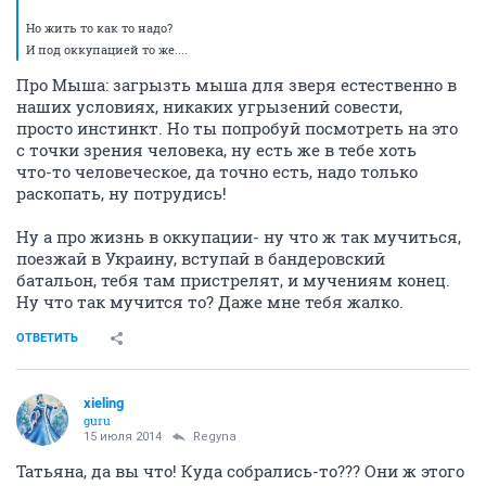
Но жить то как то надо?
И под оккупацией то же....
Про Мыша: загрызть мыша для зверя естественно в
наших условиях, никаких угрызений совести,
просто инстинкт. Но ты попробуй посмотреть на это
с точки зрения человека, ну есть же в тебе хоть
что-то человеческое, да точно есть, надо только
раскопать, ну потрудись!
Ну а про жизнь в оккупации- ну что ж так мучиться,
поезжай в Украину, вступай в бандеровский
батальон, тебя там пристрелят, и мучениям конец.
Ну что так мучится то? Даже мне тебя жалко.
ОТВЕТИТЬ
xieling
guru
15 июля 2014
Regуna
Татьяна, да вы что! Куда собрались-то??? Они ж этого