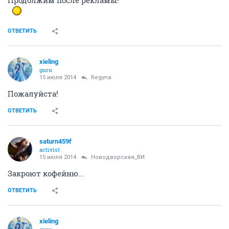
Продолжим после рекламы!
ОТВЕТИТЬ
xieling
guru
15 июля 2014
Regуna
Пожалуйста!
ОТВЕТИТЬ
saturn459f
activist
15 июля 2014
Новодворcкая_ВИ
Закроют кофейню...
ОТВЕТИТЬ
xieling