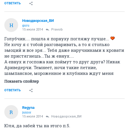
ОТВЕТИТЬ
Новодворcкая_ВИ
Н
guru
15 июля 2014
Pravsib
Голубчик.... пошла я порнуху погляжу лучше...
Не хочу я с тобой разговаривать, а то я столько
эмоций и все зря... Тебя даже наручниками к кровати
не пристягнешь...Ты ж евнух....
А евнух и госпожа как поймут то друг друга? Никак
Ариведерчи. Темнеет, ночи такие летние,
шампанское, мороженное и клубника ждут меня
Показать спойлер
ОТВЕТИТЬ
Regуna
R
junior
15 июля 2014
Новодворcкая_ВИ
Юля, да забей ты на этого п.5.