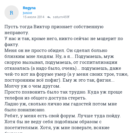
Regуna
R
junior
15 июля 2014
saturn459f
Пусть тогда Виктор признает собственную
неправоту.
У нас и так, кроме него, никто сейчас не модерит по
факту.
Меня он не просто обидел. Он сделал больно
близким мне людям. Ну, а я... Подумаешь, муж
скорую вызывал, подумаешь, от госпитализации
отказалась (а надо было, очень)... подумаешь, даже
чей-то кот на форуме умер (а у меня своих трое, тоже,
посторонним всё пофиг). Ему ж это так, фигня...
Молчу уж о чем другом.
Просто позвонить было так трудно. Куда уж проще
телефон из общего доступа стереть.
Ладно уж, сколько лично им гадостей потом мне
было понаписано.
Ребят, у меня есть свой форум. Лучше туда пойду.
Хотя бы не веду себя подобным образом с
посетителями. Хотя, уж мне поверьте, всякие