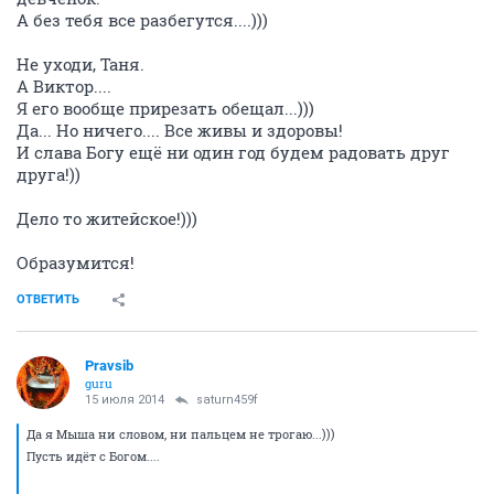
А без тебя все разбегутся....)))
Не уходи, Таня.
А Виктор....
Я его вообще прирезать обещал...)))
Да... Но ничего.... Все живы и здоровы!
И слава Богу ещё ни один год будем радовать друг
друга!))
Дело то житейское!)))
Образумится!
ОТВЕТИТЬ
Pravsib
guru
15 июля 2014
saturn459f
Да я Мыша ни словом, ни пальцем не трогаю...)))
Пусть идёт с Богом....