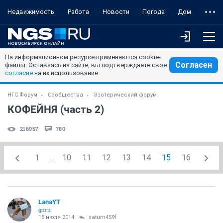
Недвижимость
Работа
Новости
Погода
Дом
На информационном ресурсе применяются cookie-
Согласен
файлы. Оставаясь на сайте, вы подтверждаете свое
согласие
на их использование.
НГС.Форум
Сообщества
Эзотерический форум
КОФЕЙНЯ (часть 2)
216957
780
1
...
10
11
12
13
14
15
16
LanaYT
guru
15 июля 2014
saturn459f