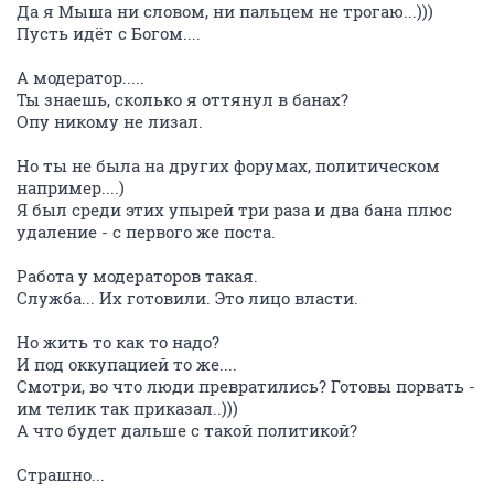
Да я Мыша ни словом, ни пальцем не трогаю...)))
Пусть идёт с Богом....
А модератор.....
Ты знаешь, сколько я оттянул в банах?
Опу никому не лизал.
Но ты не была на других форумах, политическом
например....)
Я был среди этих упырей три раза и два бана плюс
удаление - с первого же поста.
Работа у модераторов такая.
Служба... Их готовили. Это лицо власти.
Но жить то как то надо?
И под оккупацией то же....
Смотри, во что люди превратились? Готовы порвать -
им телик так приказал..)))
А что будет дальше с такой политикой?
Страшно...