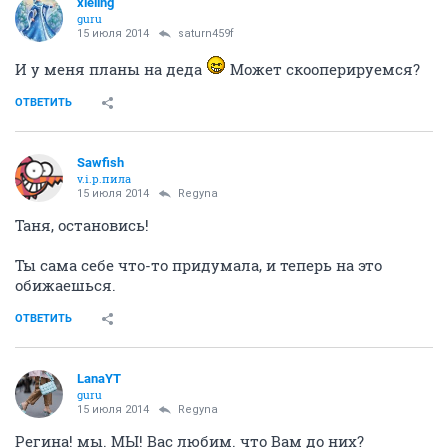
xieling
guru
15 июля 2014
saturn459f
И у меня планы на деда
Может скооперируемся?
ОТВЕТИТЬ
Sawfish
v.i.p.пила
15 июля 2014
Regуna
Таня, остановись!
Ты сама себе что-то придумала, и теперь на это
обижаешься.
ОТВЕТИТЬ
LanaYT
guru
15 июля 2014
Regуna
Регина! мы. МЫ! Вас любим. что Вам до них?