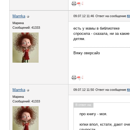
Marrrka
09.07.12 11:46
Ответ на сообщение
К
Марина
Сообщений: 41333
есть у мамы в библиотеке
спросила - сказала, ни за каки
детям.
Вяжу оверсайз
Marrrka
09.07.12 11:50
Ответ на сообщение
К
Марина
Сообщений: 41333
В ответ на:
про книгу - моя.
юпки впол, кстати, дают о
глупости.