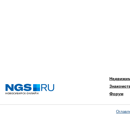
Недвижи
Знакомст
Форум
Оглавл