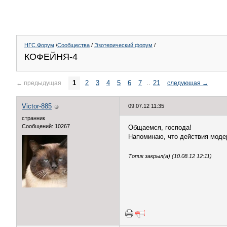
НГС.Форум
/
Сообщества
/
Эзотерический форум
/
КОФЕЙНЯ-4
1
2
3
4
5
6
7
..
21
←
предыдущая
следующая
→
Victor-885
09.07.12 11:35
странник
Сообщений: 10267
Общаемся, господа!
Напоминаю, что действия моде
Топик закрыл(а) (10.08.12 12:11)