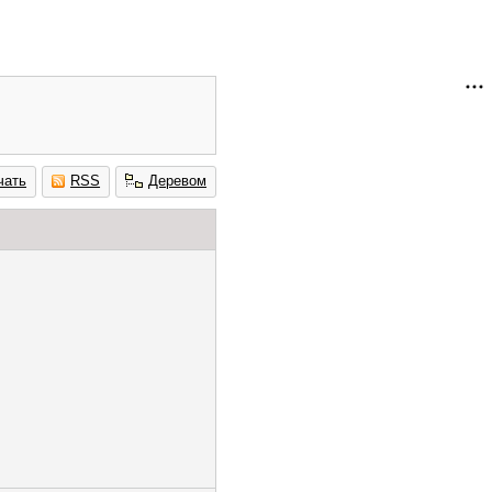
чать
RSS
Деревом