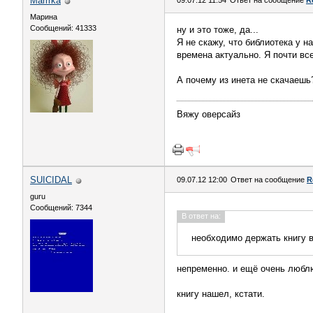
Marrrka
09.07.12 11:54
Ответ на сообщение
R
Марина
Сообщений: 41333
ну и это тоже, да...
Я не скажу, что библиотека у н
времена актуально. Я почти вс
А почему из инета не скачаешь
Вяжу оверсайз
SUICIDAL
09.07.12 12:00
Ответ на сообщение
R
guru
Сообщений: 7344
В ответ на:
необходимо держать книгу в
непременно. и ещё очень люблю
книгу нашел, кстати.