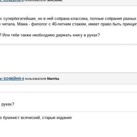
e: КОФЕЙНЯ-4
пользователя
SUICIDAL
ас супербогатейшая, но в ней собрана классика, полные собрания разных 
е читала. Мама - филолог с 40-летним стажем, имеет право быть принци
? Или тебе также необходимо держать книгу в руках?
e: КОФЕЙНЯ-4
пользователя
Marrrka
 руках?
 букинист всяческий, старые издания