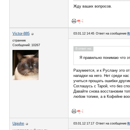
Жду ваших вопросов.
Victor-885
03.01.12 14:45
Ответ на сообщение
R
странник
Сообщений: 10267
В ответ на:
Я правильно понимаю что эт
Разумеется, и к Руслану это о
нападки на него. Нет среди на
учиться прощать ошибки другим
Соглашусь с Тарой, что без сп
Давайте снова восстановим топ
любом топике, а в Кофейне воо
Upjohn
03.01.12 17:17
Ответ на сообщение
R