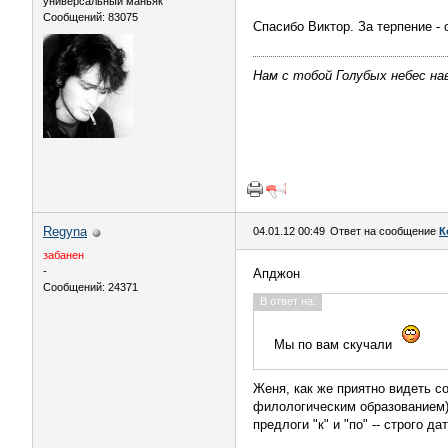
универсальный маньяк
Сообщений: 83075
Спасибо Виктор. За терпение -
Нам с тобой Голубых небес нав
Regyna
04.01.12 00:49
Ответ на сообщение
К
забанен
-
Апджон
Сообщений: 24371
В ответ на:
Мы по вам скучали
Женя, как же приятно видеть с
филологическим образованием) 
предлоги "к" и "по" -- строго д