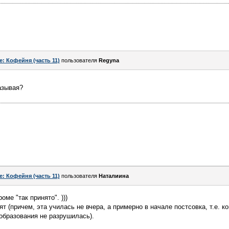
e: Кофейня (часть 11)
пользователя
Regyna
азывая?
e: Кофейня (часть 11)
пользователя
Наталиина
оме "так принято". )))
т (причем, эта училась не вчера, а примерно в начале постсовка, т.е. к
образования не разрушилась).