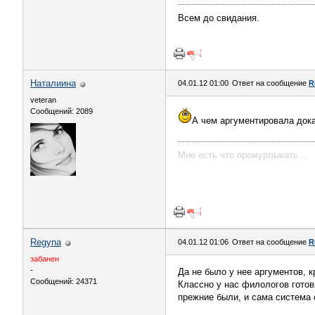
Всем до свидания.
Наталиина
04.01.12 01:00
Ответ на сообщение
R
veteran
Сообщений: 2089
А чем аргументировала док
Мне есть что промурлыкать...
Regyna
04.01.12 01:06
Ответ на сообщение
R
забанен
-
Да не было у нее аргументов, кр
Сообщений: 24371
Классно у нас филологов готовя
прежние были, и сама система 