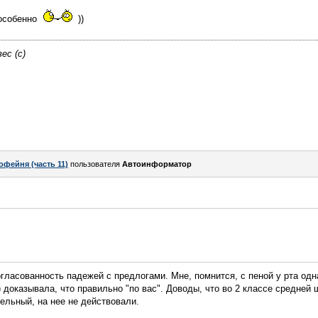
 особенно
))
ес (с)
офейня (часть 11)
пользователя
Автоинформатор
огласованность падежей с предлогами. Мне, помнится, с пеной у рта одн
доказывала, что правильно "по вас". Доводы, что во 2 классе средней 
ательный, на нее не действовали.