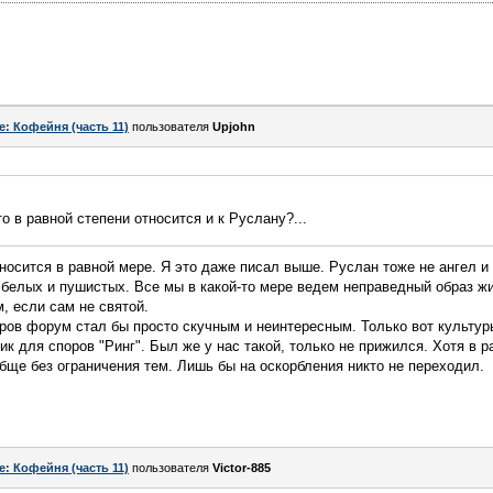
e: Кофейня (часть 11)
пользователя
Upjohn
о в равной степени относится и к Руслану?...
тносится в равной мере. Я это даже писал выше. Руслан тоже не ангел и
с белых и пушистых. Все мы в какой-то мере ведем неправедный образ ж
, если сам не святой.
оров форум стал бы просто скучным и неинтересным. Только вот культуры
ик для споров "Ринг". Был же у нас такой, только не прижился. Хотя в 
бще без ограничения тем. Лишь бы на оскорбления никто не переходил.
e: Кофейня (часть 11)
пользователя
Victor-885