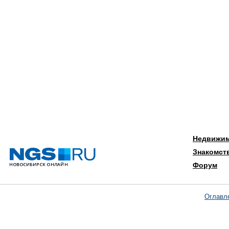
Недвижи
Знакомст
Форум
Оглавл