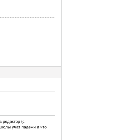
а редактор (с
школы учат падежи и что