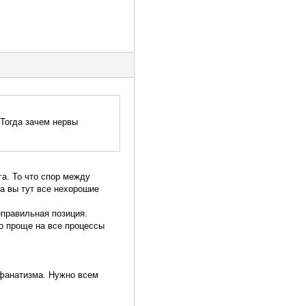
 Тогда зачем нервы
га. То что спор между
 а вы тут все нехорошие
еправильная позиция.
то проще на все процессы
 фанатизма. Нужно всем