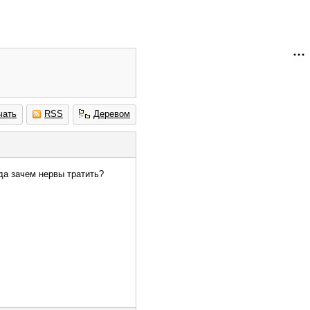
чать
RSS
Деревом
гда зачем нервы тратить?