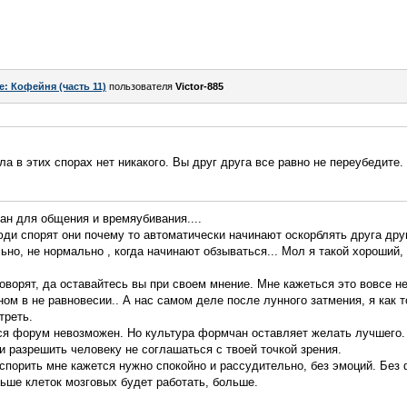
e: Кофейня (часть 11)
пользователя
Victor-885
ла в этих спорах нет никакого. Вы друг друга все равно не переубедите.
ан для общения и времяубивания....
люди спорят они почему то автоматически начинают оскорблять друга дру
но, не нормально , когда начинают обзываться... Мол я такой хороший,
говорят, да оставайтесь вы при своем мнение. Мне кажеться это вовсе н
ом в не равновесии.. А нас самом деле после лунного затмения, я как 
треть.
тся форум невозможен. Но культура формчан оставляет желать лучшего.
и разрешить человеку не соглашаться с твоей точкой зрения.
 спорить мне кажется нужно спокойно и рассудительно, без эмоций. Без
ьше клеток мозговых будет работать, больше.