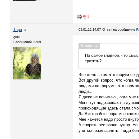
Тара
03.01.12 14:07
Ответ на сообщение
R
guru
Сообщений: 8369
В ответ на:
Но самое главное, что смыс
тратить?
Все дело в том что форум созд
Вот другой вопрос, что когда 
людьми на форуме -это нормаль
люди...
Я даже не понимаю , огда мне 
Меня тут подозревают в душевн
происходящие здесь стала смо
Да Виктор без спора мне каже
Мне кажется надо просто внутр
А спорить все равно нужно..Но
учиться размышлять. Тогда бол