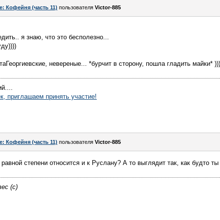
e: Кофейня (часть 11)
пользователя
Victor-885
дить.. я знаю, что это бесполезно...
ду))))
таГеоргиевские, невереные... *бурчит в сторону, пошла гладить майки* )))
й....
к, приглашаем принять участие!
e: Кофейня (часть 11)
пользователя
Victor-885
равной степени относится и к Руслану? А то выглядит так, как будто ты
ес (с)