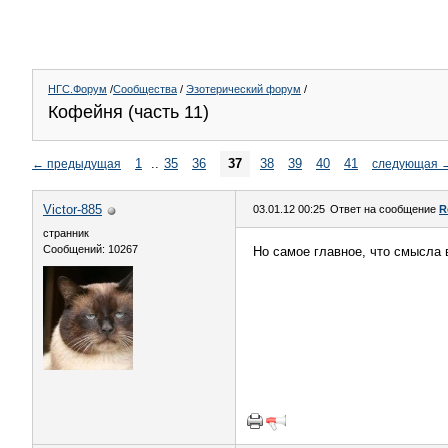
НГС.Форум
/
Сообщества
/
Эзотерический форум
/
Кофейня (часть 11)
1
..
35
36
37
38
39
40
41
←
предыдущая
следующая
Victor-885
03.01.12 00:25
Ответ на сообщение
R
странник
Сообщений: 10267
Но самое главное, что смысла в