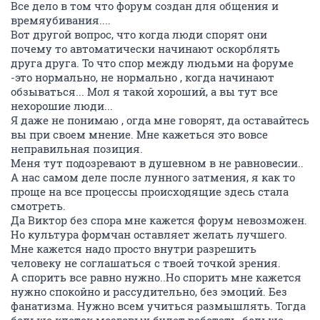
Все дело в том что форум создан для общения и
времяубивания....
Вот другой вопрос, что когда люди спорят они
почему то автоматически начинают оскорблять
друга друга. То что спор между людьми на форуме
-это нормально, не нормально , когда начинают
обзываться... Мол я такой хороший, а вы тут все
нехорошие люди...
Я даже не понимаю , огда мне говорят, да оставайтесь
вы при своем мнение. Мне кажеться это вовсе
неправильная позиция.
Меня тут подозревают в душевном в не равновесии..
А нас самом деле после лунного затмения, я как то
проще на все процессы происходящие здесь стала
смотреть.
Да Виктор без спора мне кажется форум невозможен.
Но культура формчан оставляет желать лучшего.
Мне кажется надо просто внутри разрешить
человеку не соглашаться с твоей точкой зрения.
А спорить все равно нужно..Но спорить мне кажется
нужно спокойно и рассудительно, без эмоций. Без
фанатизма. Нужно всем учиться размышлять. Тогда
больше клеток мозговых будет работать, больше.