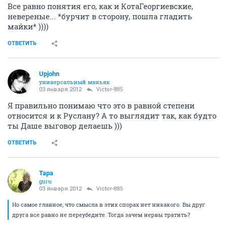
Все равно понятия его, как и КотаГеоргиевские,
невереные... *бурчит в сторону, пошла гладить
майки* ))))
ОТВЕТИТЬ
Upjohn
универсальный маньяк
03 января 2012
Victor-885
Я правильно понимаю что это в равной степени
относится и к Руслану? А то выглядит так, как будто
ты Даше выговор делаешь )))
ОТВЕТИТЬ
Тара
guru
03 января 2012
Victor-885
Но самое главное, что смысла в этих спорах нет никакого. Вы друг
друга все равно не переубедите. Тогда зачем нервы тратить?