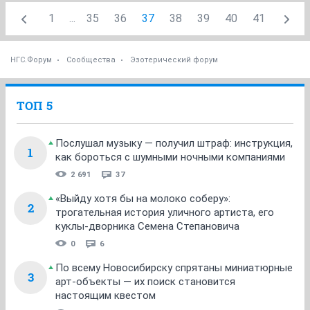
1
...
35
36
37
38
39
40
41
НГС.Форум
Сообщества
Эзотерический форум
ТОП 5
Послушал музыку — получил штраф: инструкция,
1
как бороться с шумными ночными компаниями
2 691
37
«Выйду хотя бы на молоко соберу»:
2
трогательная история уличного артиста, его
куклы-дворника Семена Степановича
0
6
По всему Новосибирску спрятаны миниатюрные
3
арт-объекты — их поиск становится
настоящим квестом