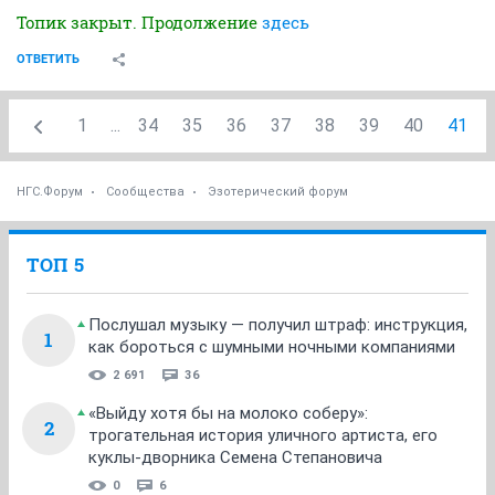
Топик закрыт. Продолжение
здесь
ОТВЕТИТЬ
1
...
34
35
36
37
38
39
40
41
НГС.Форум
Сообщества
Эзотерический форум
ТОП 5
Послушал музыку — получил штраф: инструкция,
1
как бороться с шумными ночными компаниями
2 691
36
«Выйду хотя бы на молоко соберу»:
2
трогательная история уличного артиста, его
куклы-дворника Семена Степановича
0
6