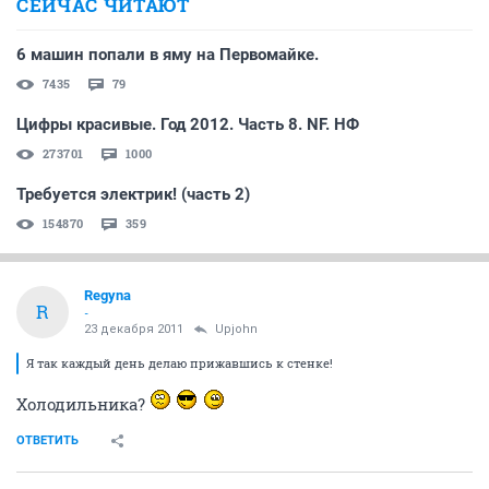
СЕЙЧАС ЧИТАЮТ
6 машин попали в яму на Первомайке.
7435
79
Цифры красивые. Год 2012. Часть 8. NF. НФ
273701
1000
Требуется электрик! (часть 2)
154870
359
Regyna
R
-
23 декабря 2011
Upjohn
Я так каждый день делаю прижавшись к стенке!
Холодильника?
ОТВЕТИТЬ