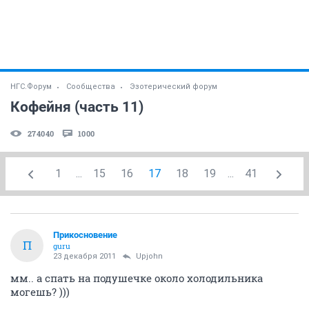
НГС.Форум
Сообщества
Эзотерический форум
Кофейня (часть 11)
274040
1000
1
...
15
16
17
18
19
...
41
Прикосновение
П
guru
23 декабря 2011
Upjohn
мм.. а спать на подушечке около холодильника
могешь? )))