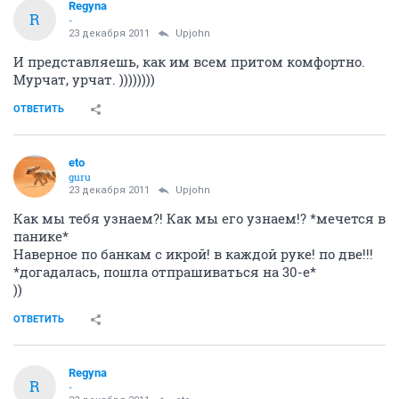
Regyna
R
-
23 декабря 2011
Upjohn
И представляешь, как им всем притом комфортно.
Мурчат, урчат. ))))))))
ОТВЕТИТЬ
eto
guru
23 декабря 2011
Upjohn
Как мы тебя узнаем?! Как мы его узнаем!? *мечется в
панике*
Наверное по банкам с икрой! в каждой руке! по две!!!
*догадалась, пошла отпрашиваться на 30-е*
))
ОТВЕТИТЬ
Regyna
R
-