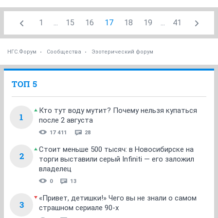
1
...
15
16
17
18
19
...
41
НГС.Форум
Сообщества
Эзотерический форум
ТОП 5
Кто тут воду мутит? Почему нельзя купаться
1
после 2 августа
17 411
28
Стоит меньше 500 тысяч: в Новосибирске на
2
торги выставили серый Infiniti — его заложил
владелец
0
13
«Привет, детишки!» Чего вы не знали о самом
3
страшном сериале 90-х