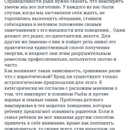
Справедливости ради нужно сказать, что вампирить
умеем мы все поголовно. У каждого из нас были
случаи, когда мы заставляли себя ждать, не
торопились выполнять обещания, ставили
собеседника в неловкое положение своими
замечаниями о его внешности или поведении... Одни
делают это редко, по-дилетантски, нехотя. Для
других же (именно о них и пойдет речь ниже) это
практически единственный способ получения
энергии, и владеют они этим разрушительным
ремеслом профессионально, пользуются охотно и
часто.
Как возникает такая зависимость, сравнимая разве
что с наркотической? Вряд ли существуют только
астрологические предпосылки для этого. Я
категорически не согласна с расхожим мнением о
том, что вампирят в основном Рыбы и прочие
водные и земные знаки. Проблема детского
вампириэма в тех моделях поведения, которые
ребенку предлагают осваивать родители. Если в
семье ребенок не мог никаким другим способом
привлечь к себе внимание, кроме как поплакать,
пожаловаться, то скорее всего, став взрослым, он