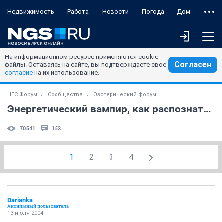
Недвижимость
Работа
Новости
Погода
Дом
На информационном ресурсе применяются cookie-
Согласен
файлы. Оставаясь на сайте, вы подтверждаете свое
согласие
на их использование.
НГС.Форум
Сообщества
Эзотерический форум
Энергетический вампир, как распознать???
70541
152
1
2
3
4
Darianka
Анонимный пользователь
13 июля 2004