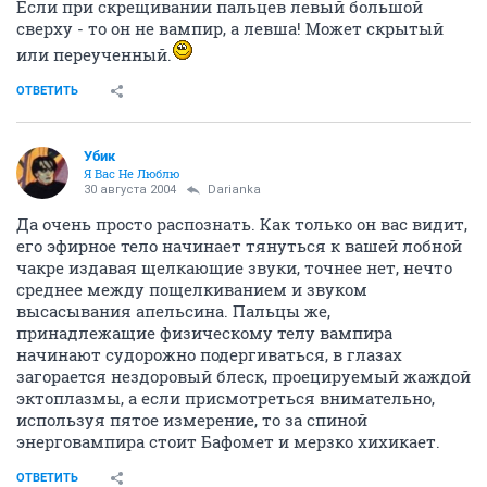
Если при скрещивании пальцев левый большой
сверху - то он не вампир, а левша! Может скрытый
или переученный.
ОТВЕТИТЬ
Убик
Я Вас Не Люблю
30 августа 2004
Darianka
Да очень просто распознать. Как только он вас видит,
его эфирное тело начинает тянуться к вашей лобной
чакре издавая щелкающие звуки, точнее нет, нечто
среднее между пощелкиванием и звуком
высасывания апельсина. Пальцы же,
принадлежащие физическому телу вампира
начинают судорожно подергиваться, в глазах
загорается нездоровый блеск, проецируемый жаждой
эктоплазмы, а если присмотреться внимательно,
используя пятое измерение, то за спиной
энерговампира стоит Бафомет и мерзко хихикает.
ОТВЕТИТЬ