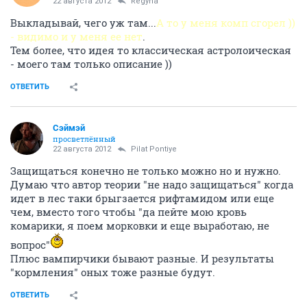
22 августа 2012
Regyna
Выкладывай, чего уж там...
А то у меня комп сгорел ))
- видимо и у меня ее нет
.
Тем более, что идея то классическая астролоическая
- моего там только описание ))
ОТВЕТИТЬ
Сэймэй
просветлённый
22 августа 2012
Pilat Pontiye
Защищаться конечно не только можно но и нужно.
Думаю что автор теории "не надо защищаться" когда
идет в лес таки брыгзается рифтамидом или еще
чем, вместо того чтобы "да пейте мою кровь
комарики, я поем морковки и еще выработаю, не
вопрос"
Плюс вампирчики бывают разные. И результаты
"кормления" оных тоже разные будут.
ОТВЕТИТЬ