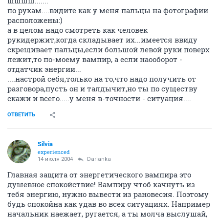
шшшш.......
по рукам....видите как у меня пальцы на фотографии
расположены:)
а в целом надо смотреть как человек
рукидержит,когда складывает их...имеется ввиду
скрещивает пальцы,если большой левой руки поверх
лежит,то по-моему вампир, а если наооборот -
отдатчик энергии...
....настрой себя,только на то,что надо получить от
разговора,пусть он и талдычит,но ты по существу
скажи и всего.....у меня в-точности - ситуация....
ОТВЕТИТЬ
Silvia
experienced
14 июля 2004
Darianka
Главная защита от энергетического вампира это
душевное спокойствие! Вампиру чтоб качнуть из
тебя энергию, нужно вывести из рановесия. Поэтому
будь спокойна как удав во всех ситуациях. Например
начальник наежает, ругается, а ты молча выслушай,