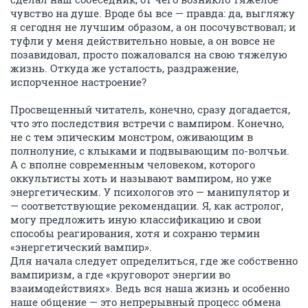
чувство на душе. Вроде бы все — правда: да, выгляжу
я сегодня не лучшим образом, а он посочувствовал; и
туфли у меня действительно новые, а он вовсе не
позавидовал, просто пожаловался на свою тяжелую
жизнь. Откуда же усталость, раздражение,
испорченное настроение?
Просвещенный читатель, конечно, сразу догадается,
что это последствия встречи с вампиром. Конечно,
не с тем эпическим монстром, оживающим в
полнолуние, с клыками и подвывающим по-волчьи.
А с вполне современным человеком, которого
оккультисты хоть и называют вампиром, но уже
энергетическим. У психологов это — манипулятор и
— соответствующие рекомендации. Я, как астролог,
могу предложить иную классификацию и свои
способы реагирования, хотя и сохраню термин
«энергетический вампир».
Для начала следует определиться, где же собственно
вампиризм, а где «круговорот энергии во
взаимодействиях». Ведь вся наша жизнь и особенно
наше общение — это непрерывный процесс обмена