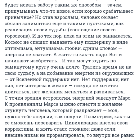
будет искать заботу таким же способом — зачем
придумывать что-то новое, если хорошо срабатывает
привычное? Но став взрослым, человек бывает
обязан заниматься еще и такими пустяками, как
реализация своей судьбы (воплощение своего
гороскопа). И до тех пор, пока он этим не занимается,
Космос не спешит выдавать ему поддержку в виде
оптимизма, энтузиазма, любви, одним словом —
энергии не хватает. А жить-то как-то надо. Вот и
начинают изобретать... И так могут ходить по
замкнутому кругу очень долго. Тратить время не на
свою судьбу, а на добывание энергии из окружающих
— от Вселенной поддержки нет. Нет поддержки, нет
сил, нет интереса к жизни — никуда не хочется
двигаться, нет желания меняться и развиваться.
С точки зрения астрологии, энергией заведует Марс.
К проявлениям Марса можно отнести и желание
стукнуть человека, который раздражает — мол,
нужно тебе энергии, так получи. Посмотрим, как ты
ее сможешь переварить. Цивилизация внесла свои
коррективы, и жить стало сложнее: даже если
внешне никак не прореагировать, то внутри все равно