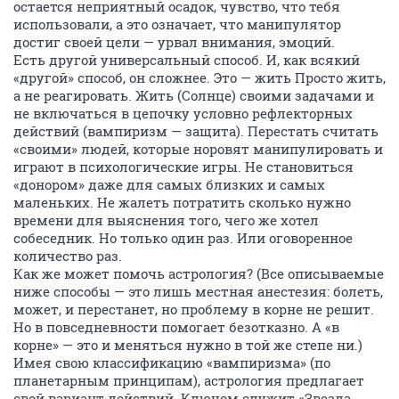
остается неприятный осадок, чувство, что тебя
использовали, а это означает, что манипулятор
достиг своей цели — урвал внимания, эмоций.
Есть другой универсальный способ. И, как всякий
«другой» способ, он сложнее. Это — жить Просто жить,
а не реагировать. Жить (Солнце) своими задачами и
не включаться в цепочку условно рефлекторных
действий (вампиризм — защита). Перестать считать
«своими» людей, которые норовят манипулировать и
играют в психологические игры. Не становиться
«донором» даже для самых близких и самых
маленьких. Не жалеть потратить сколько нужно
времени для выяснения того, чего же хотел
собеседник. Но только один раз. Или оговоренное
количество раз.
Как же может помочь астрология? (Все описываемые
ниже способы — это лишь местная анестезия: болеть,
может, и перестанет, но проблему в корне не решит.
Но в повседневности помогает безотказно. А «в
корне» — это и меняться нужно в той же степе ни.)
Имея свою классификацию «вампиризма» (по
планетарным принципам), астрология предлагает
свой вариант действий. Ключом служит «Звезда