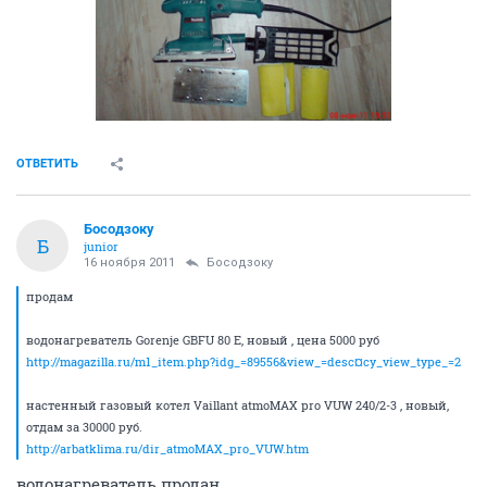
ОТВЕТИТЬ
Босодзоку
Б
junior
16 ноября 2011
Босодзоку
продам
водонагреватель Gorenje GBFU 80 E, новый , цена 5000 руб
http://magazilla.ru/m1_item.php?idg_=89556&view_=desc¤cy_view_type_=2
настенный газовый котел Vaillant atmoMAX pro VUW 240/2-3 , новый,
отдам за 30000 руб.
http://arbatklima.ru/dir_atmoMAX_pro_VUW.htm
водонагреватель продан