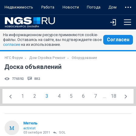
Недвижимость
Работа
Новости
Погода
Дом
На информационном ресурсе применяются cookie-
Согласен
файлы. Оставаясь на сайте, вы подтверждаете свое
согласие
на их использование.
НГС.Форум
Дом Стройка Ремонт
Оборудование
Доска объявлений
776592
882
1
2
3
4
5
6
7
...
18
Метель
М
activist
03 октября 2011
SOL