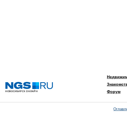
Недвижи
Знакомст
Форум
Оглавл