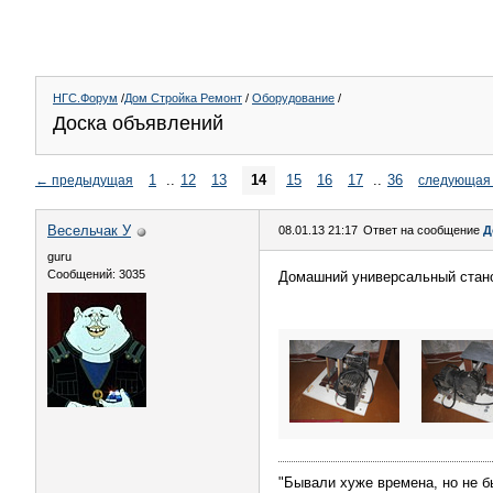
НГС.Форум
/
Дом Стройка Ремонт
/
Оборудование
/
Доска объявлений
1
..
12
13
14
15
16
17
..
36
←
предыдущая
следующая
Весельчак У
08.01.13 21:17
Ответ на сообщение
Д
guru
Сообщений: 3035
Домашний универсальный станок
"Бывали хуже времена, но не б