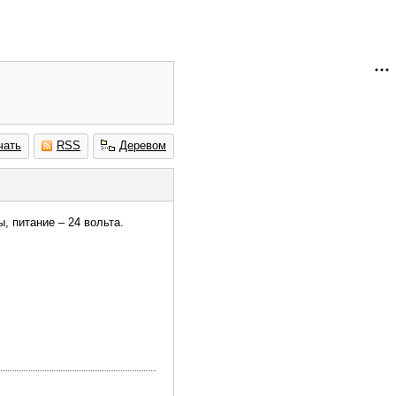
чать
RSS
Деревом
 питание – 24 вольта.