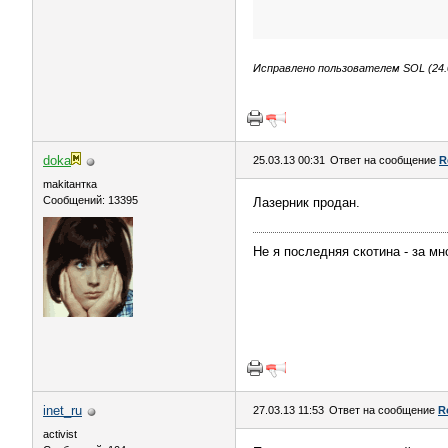
Исправлено пользователем SOL (24.0
doka
25.03.13 00:31
Ответ на сообщение
R
makitaнтка
Сообщений: 13395
Лазерник продан.
Не я последняя скотина - за м
inet_ru
27.03.13 11:53
Ответ на сообщение
R
activist