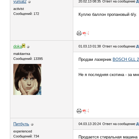
yursal2
20.02.13 08:35
Ответ на сообщение
Д
activist
Сообщений: 172
Куплю баллон пропановый б/у.
doka
01.03.13 01:38
Ответ на сообщение
Д
makitaнтка
Сообщений: 13395
Продам лазерник
BOSCH GLL 2
Не я последняя скотина - за м
Питбуль
04.03.13 20:24
Ответ на сообщение
Д
experienced
Сообщений: 734
Продается стиральная машина B