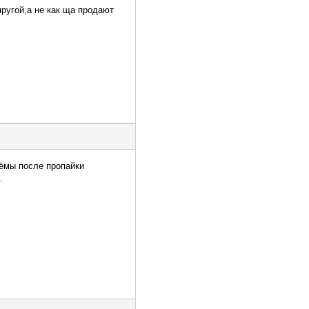
пругой,а не как ща продают
ъёмы после пропайки
.