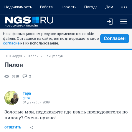
Недвижимость
Работа
Новости
Погода
Дом
На информационном ресурсе применяются cookie-
Согласен
файлы. Оставаясь на сайте, вы подтверждаете свое
согласие
на их использование.
НГС.Форум
Хобби
Танцфорум
Пилон
3518
2
Тара
guru
04 декабря 2009
Золотые мои, подскажите где взять преподователя по
пилону? Очень нужно!
ОТВЕТИТЬ