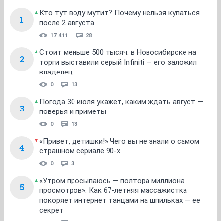
Кто тут воду мутит? Почему нельзя купаться
1
после 2 августа
17 411
28
Стоит меньше 500 тысяч: в Новосибирске на
2
торги выставили серый Infiniti — его заложил
владелец
0
13
Погода 30 июля укажет, каким ждать август —
3
поверья и приметы
0
13
«Привет, детишки!» Чего вы не знали о самом
4
страшном сериале 90-х
0
3
«Утром просыпаюсь — полтора миллиона
5
просмотров». Как 67-летняя массажистка
покоряет интернет танцами на шпильках — ее
секрет