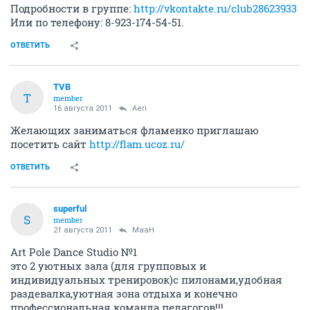
Подробности в группе:
http://vkontakte.ru/club28623933
Или по телефону: 8-923-174-54-51.
ОТВЕТИТЬ
TVB
T
member
16 августа 2011
Aeri
Желающих заниматься фламенко приглашаю
посетить сайт
http://flam.ucoz.ru/
ОТВЕТИТЬ
superful
S
member
21 августа 2011
MaaH
Art Pole Dance Studio №1
это 2 уютных зала (для групповых и
индивидуальных тренировок)с пилонами,удобная
раздевалка,уютная зона отдыха и конечно
профессиональная команда педагогов!!!