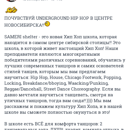
ПОЧУВСТВУЙ UNDERGROUND HIP HOP В ЦЕНТРЕ
НОВОСИБИРСКА!!
SAMERI shelter - это новая Хип Хоп школа, которая
находится в самом центре сибирской столицы!! Это
школа, в которой живет настоящий Хип Хоп! Наши
преподаватели являются многократными
победителями различных соревнований, обучались у
лучших современных танцоров и самих основателей
стилей танцев, которым мы вам предлагаем
научиться:
Hip Hop, House, Chicago Footwork, Popping,
Locking, Breakdance/bboying, Waacking/Punking,
Reggae/Dancehall, Street Dance Choreography. Если вы
давно мечтали научиться танцевать, смотря на
уличных танцоров, тогда вам сюда!!:)))) Мы вам
расскажем и покажем культуру Хип Хопа, и в нашей
школе вы сможете полностью окунуться в это!
В школе есть ВСЁ для комфорта танцоров: 2
танцевальных зала, ДУШ!!, туалет, комната отдыха, в