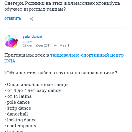
Снегери, Родники на этих жилмассивах ктонибудь
обучает взрослых танцам?
ОТВЕТИТЬ
yula_dance
junior
29 сентября 2011
MaaH
Приглашаем всех в
танцевально-спортивный центр
ЮЛА
?Объявляется набор в группы по направлениям?:
• Спортивно-бальные танцы:
- от 4 до 7 лет baby dance
- от 14 latina
• pole dance
• strip dance
• dancehall
• locking dance
• contemporary
• hip hop