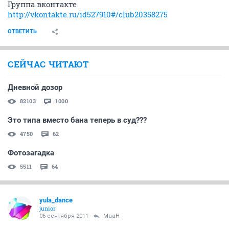
Группа вконтакте
http://vkontakte.ru/id527910#/club20358275
ОТВЕТИТЬ
СЕЙЧАС ЧИТАЮТ
Дневной дозор
82103
1000
Это типа вместо бана теперь в суд???
4750
62
Фотозагадка
5511
64
yula_dance
junior
06 сентября 2011
MaaH