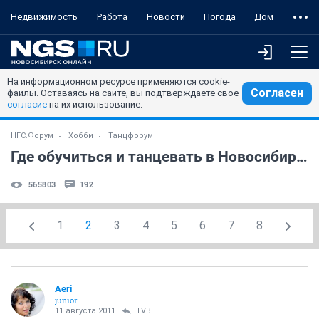
Недвижимость
Работа
Новости
Погода
Дом
На информационном ресурсе применяются cookie-
Согласен
файлы. Оставаясь на сайте, вы подтверждаете свое
согласие
на их использование.
НГС.Форум
Хобби
Танцфорум
Где обучиться и танцевать в Новосибирске
565803
192
1
2
3
4
5
6
7
8
Aeri
junior
11 августа 2011
TVB