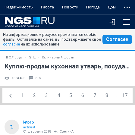
Недвижимость
Работа
Новости
Погода
Дом
На информационном ресурсе применяются cookie-
Согласен
файлы. Оставаясь на сайте, вы подтверждаете свое
согласие
на их использование.
НГС.Форум
SHE
Кулинарный форум
Куплю-продам кухонная утварь, посуда и пр.
1304460
832
1
2
3
4
5
6
7
8
...
17
leto15
L
activist
01 февраля 2018
СветикА