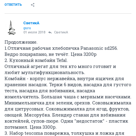
ОТВЕТИТЬ
СветикА
guru
01 июля 2018
СветикА
Продолжение.
1.Отличная рабочая хлебопечка Panasonic sd256.
Ведро поцарапано, не течёт. Цена 3200р
2. Кухонный комбайн Tefal.
Отличный агрегат для тех кто много готовит и
любит мультифункциональность.
Комбайн - корпус нержавейка, внутри ящичек для
хранения насадок. Терки 6 видов, насадка для густого
теста, насадка для взбивания, насадка
измельчитель. Большая чаша с мерными насечками.
Минимельничка для зелени, орехов. Соковыжималка
для цитрусовых. Соковыжималка для ягод, фруктов,
овощей. Мясорубка. Блендер стакан для взбивания
коктейлей, супов-пюре. Один "недостаток" - пластик
потемнел. Цена 3300р.
3. Набор tescoma поварежка, толкушка и ложка для