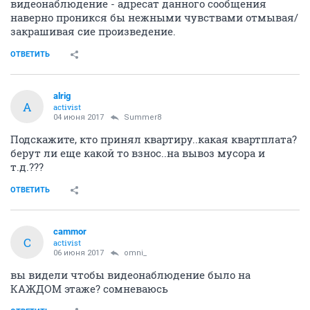
видеонаблюдение - адресат данного сообщения
наверно проникся бы нежными чувствами отмывая/
закрашивая сие произведение.
ОТВЕТИТЬ
alrig
A
activist
04 июня 2017
Summer8
Подскажите, кто принял квартиру..какая квартплата?
берут ли еще какой то взнос..на вывоз мусора и
т.д.???
ОТВЕТИТЬ
cammor
C
activist
06 июня 2017
omni_
вы видели чтобы видеонаблюдение было на
КАЖДОМ этаже? сомневаюсь