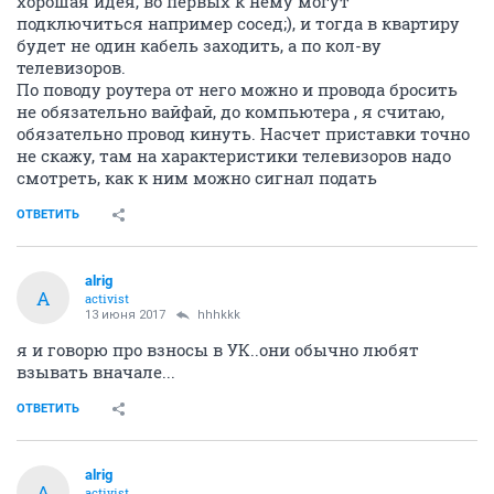
хорошая идея, во первых к нему могут
подключиться например сосед;), и тогда в квартиру
будет не один кабель заходить, а по кол-ву
телевизоров.
По поводу роутера от него можно и провода бросить
не обязательно вайфай, до компьютера , я считаю,
обязательно провод кинуть. Насчет приставки точно
не скажу, там на характеристики телевизоров надо
смотреть, как к ним можно сигнал подать
ОТВЕТИТЬ
alrig
A
activist
13 июня 2017
hhhkkk
я и говорю про взносы в УК..они обычно любят
взывать вначале...
ОТВЕТИТЬ
alrig
A
activist