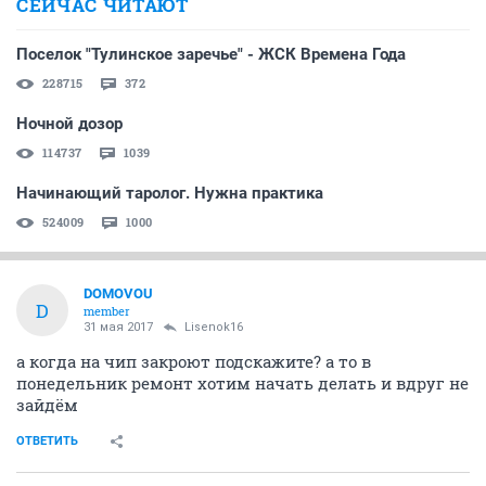
СЕЙЧАС ЧИТАЮТ
Поселок "Тулинское заречье" - ЖСК Времена Года
228715
372
Ночной дозор
114737
1039
Начинающий таролог. Нужна практика
524009
1000
DOMOVOU
D
member
31 мая 2017
Lisenok16
а когда на чип закроют подскажите? а то в
понедельник ремонт хотим начать делать и вдруг не
зайдём
ОТВЕТИТЬ