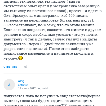
паспорт, тех план или тех паспорт ( мы за
отсутствием оных брали у застройщика заверенную
им выписку из поэтажного плана) , проект - и идете в
Октябрьскую администрацию, каб 409 писать
заявление на перепланировку (бланк вам дадут).
3. Рассматривают, по-моему, что-то около месяца.
Если слезно попросите, скажете, что живете в другом
регионе и скоро необходимо уезжать - могут пойти
навстречу (я так и делала, сейчас глянула на даты
документов - через 10 дней после заявления уже
разрешение подписали). После этого забираете
подписанное разрешение и начинаете крушить и
строить
ОТВЕТИТЬ
alrig
A
activist
12 июня 2017
mial
получается пока не получишь свидетельство(вернее
выписку) пока мы будем ходить по инстанциям
(кстати сколько это по времени???) нельзя ничего