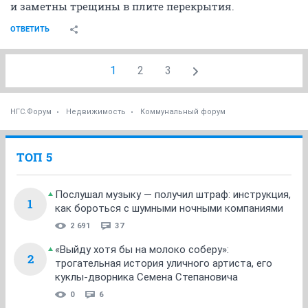
и заметны трещины в плите перекрытия.
ОТВЕТИТЬ
1
2
3
НГС.Форум
Недвижимость
Коммунальный форум
ТОП 5
Послушал музыку — получил штраф: инструкция,
1
как бороться с шумными ночными компаниями
2 691
37
«Выйду хотя бы на молоко соберу»:
2
трогательная история уличного артиста, его
куклы-дворника Семена Степановича
0
6