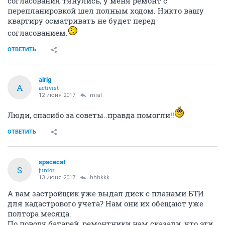
согласования тянулись, у меня ремонт с
перепланировкой шел полным ходом. Никто вашу
квартиру осматривать не будет перед
согласованием.
ОТВЕТИТЬ
alrig
A
activist
12 июня 2017
mial
Люди, спасибо за советы..правда помогли!!
ОТВЕТИТЬ
spacecat
S
junior
13 июня 2017
hhhkkk
А вам застройщик уже выдал диск с планами БТИ
для кадастрового учета? Нам они их обещают уже
полтора месяца.
По поводу батарей, ремонтники нам сказали, что эти