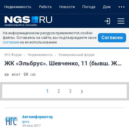
Недвижимость
Работа
Новости
Погода
Дом
На информационном ресурсе применяются cookie-
Согласен
файлы. Оставаясь на сайте, вы подтверждаете свое
согласие
на их использование.
НГС.Форум
Недвижимость
Коммунальный форум
ЖК «Эльбрус». Шевченко, 11 (бывш. ЖК «Арка») (часть 2)
45167
142
1
2
3
Автоинформатор
guru
29 мая 2017