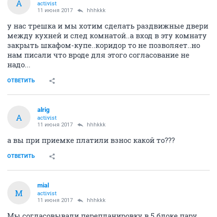
A
activist
11 июня 2017
hhhkkk
у нас трешка и мы хотим сделать раздвижные двери
между кухней и след комнатой..а вход в эту комнату
закрыть шкафом-купе..коридор то не позволяет..но
нам писали что вроде для этого согласование не
надо...
ОТВЕТИТЬ
alrig
A
activist
11 июня 2017
hhhkkk
а вы при приемке платили взнос какой то???
ОТВЕТИТЬ
mial
M
activist
11 июня 2017
hhhkkk
Мы согласовывали перепланировку в 5 блоке пару