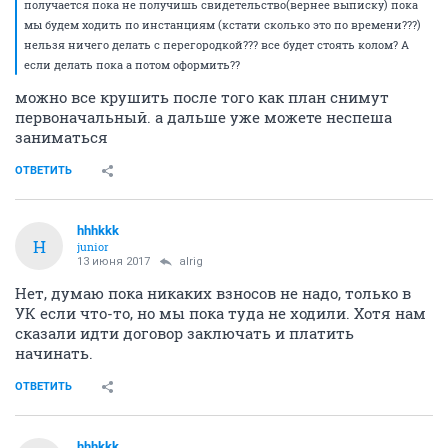
получается пока не получишь свидетельство(вернее выписку) пока
мы будем ходить по инстанциям (кстати сколько это по времени???)
нельзя ничего делать с перегородкой??? все будет стоять колом? А
если делать пока а потом оформить??
можно все крушить после того как план снимут
первоначальный. а дальше уже можете неспеша
заниматься
ОТВЕТИТЬ
hhhkkk
H
junior
13 июня 2017
alrig
Нет, думаю пока никаких взносов не надо, только в
УК если что-то, но мы пока туда не ходили. Хотя нам
сказали идти договор заключать и платить
начинать.
ОТВЕТИТЬ
hhhkkk