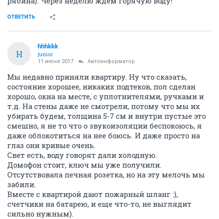
рябина). Через неделю ждём горячую воду!
ОТВЕТИТЬ
hhhkkk
H
junior
11 июня 2017
Автоинформатор
Мы недавно приняли квартиру. Ну что сказать,
состояние хорошее, никаких подтеков, пол сделан
хорошо, окна на месте, с уплотнителями, ручками и
т.д. На стены даже не смотрели, потому что мы их
убирать будем, толщина 5-7 см и внутри пустые это
смешно, я не то что о звукоизоляции беспокоюсь, я
даже облокотиться на нее боюсь. И даже просто на
глаз они кривые очень.
Свет есть, воду говорят дали холодную.
Домофон стоит, ключ мы уже получили.
Отсутствовала печная розетка, но на эту мелочь мы
забили.
Вместе с квартирой дают пожарный шланг :),
счетчики на батарею, и еще что-то, не выглядит
сильно нужным).