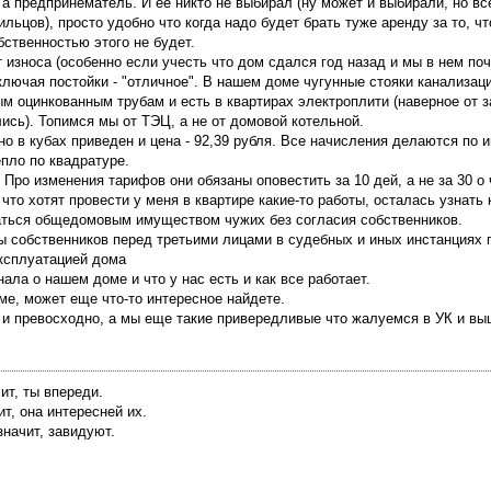
 а предпринематель. И её никто не выбирал (ну может и выбирали, но вс
жильцов), просто удобно что когда надо будет брать туже аренду за то, ч
ственностью этого не будет.
 износа (особенно если учесть что дом сдался год назад и мы в нем поч
ключая постойки - "отличное". В нашем доме чугунные стояки канализаци
м оцинкованным трубам и есть в квартирах электроплити (наверное от за
лись). Топимся мы от ТЭЦ, а не от домовой котельной.
но в кубах приведен и цена - 92,39 рубля. Все начисления делаются по
епло по квадратуре.
. Про изменения тарифов они обязаны оповестить за 10 дей, а не за 30 
что хотят провести у меня в квартире какие-то работы, осталась узнать 
ваться общедомовым имуществом чужих без согласия собственников.
ы собственников перед третьими лицами в судебных и иных инстанциях 
ксплуатацией дома
нала о нашем доме и что у нас есть и как все работает.
ме, может еще что-то интересное найдете.
 и превосходно, а мы еще такие привередливые что жалуемся в УК и в
ит, ты впереди.
, она интересней их.
начит, завидуют.