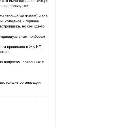
е это было сделано втихоря
то она пользуется
ти столько же живем) и всё
и, холодное и горячее
стройщика, но они где-то
 индивидуальным приборам
о чем прописано в ЖК РФ.
какие.
по вопросам, связанных с
ышестоящие организации