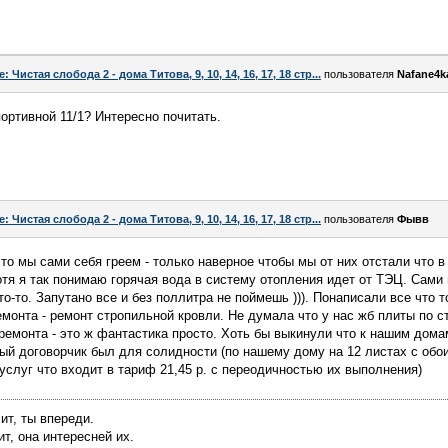
e: Чистая слобода 2 - дома Титова, 9, 10, 14, 16, 17, 18 стр...
пользователя
Nafane4k
портивной 11/1? Интересно почитать.
e: Чистая слобода 2 - дома Титова, 9, 10, 14, 16, 17, 18 стр...
пользователя
Фывв
что мы сами себя греем - только наверное чтобы мы от них отстали что 
Хотя я так понимаю горячая вода в систему отопления идет от ТЭЦ. Сами
о-то. Запутано все и без поллитра не поймешь ))). Понаписали все что 
емонта - ремонт стропильной кровли. Не думала что у нас жб плиты по
ремонта - это ж фантастика просто. Хоть бы выкинули что к нашим дома
ый договорчик был для солидности (по нашему дому на 12 листах с обои
 услуг что входит в тариф 21,45 р. с переодичностью их выполнения)
ит, ты впереди.
, она интересней их.