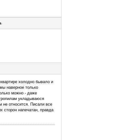
a
в квартире холодно бывало и
 мы наверное только
только можно - даже
 стропилам укладываюся
м не относится. Писали все
х сторон напечатан, правда