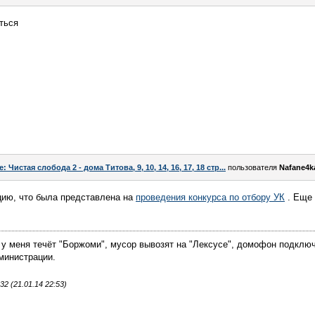
ться
e: Чистая слобода 2 - дома Титова, 9, 10, 14, 16, 17, 18 стр...
пользователя
Nafane4k
цию, что была представлена на
проведения конкурса по отбору УК
. Еще 
 у меня течёт "Боржоми", мусор вывозят на "Лексусе", домофон подключ
министрации.
 (21.01.14 22:53)