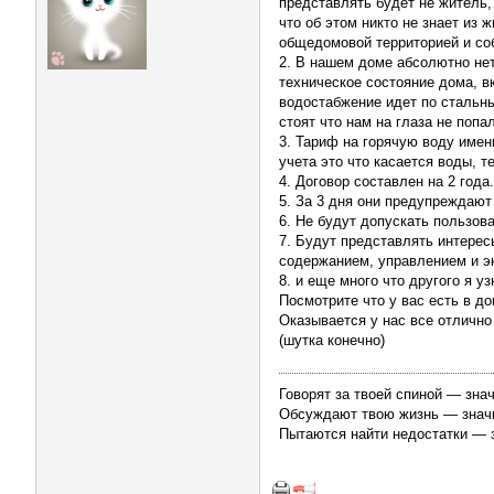
представлять будет не житель,
что об этом никто не знает из 
общедомовой территорией и соб
2. В нашем доме абсолютно нет
техническое состояние дома, в
водостабжение идет по стальны
стоят что нам на глаза не попа
3. Тариф на горячую воду имен
учета это что касается воды, т
4. Договор составлен на 2 года
5. За 3 дня они предупреждают 
6. Не будут допускать пользо
7. Будут представлять интерес
содержанием, управлением и э
8. и еще много что другого я уз
Посмотрите что у вас есть в до
Оказывается у нас все отлично
(шутка конечно)
Говорят за твоей спиной — знач
Обсуждают твою жизнь — значит
Пытаются найти недостатки — з