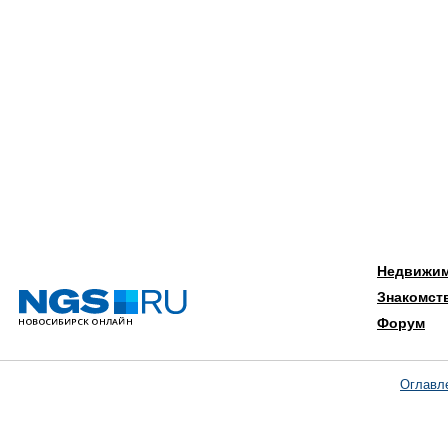
Недвижи
Знакомст
Форум
Оглавл