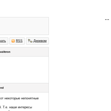
чать
RSS
Деревом
vaVeron
ond
Вот некоторые непонятные
. Т.е. наши интересы