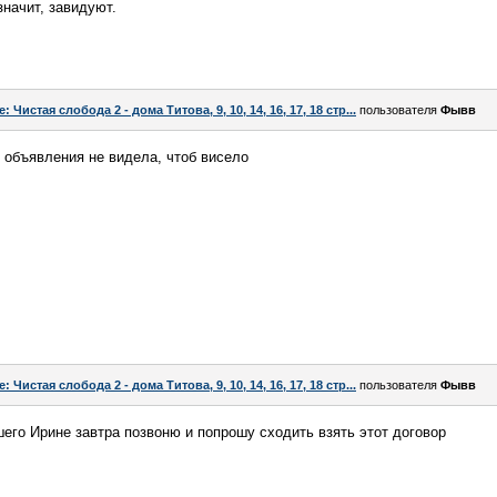
начит, завидуют.
e: Чистая слобода 2 - дома Титова, 9, 10, 14, 16, 17, 18 стр...
пользователя
Фывв
, объявления не видела, чтоб висело
e: Чистая слобода 2 - дома Титова, 9, 10, 14, 16, 17, 18 стр...
пользователя
Фывв
его Ирине завтра позвоню и попрошу сходить взять этот договор