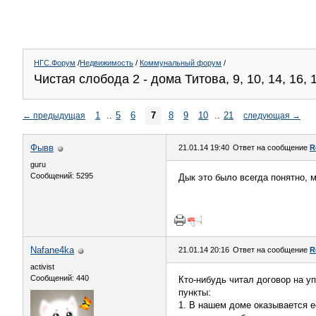
НГС.Форум
/
Недвижимость
/
Коммунальный форум
/
Чистая слобода 2 - дома Титова, 9, 10, 14, 16, 1
1
..
5
6
7
8
9
10
..
21
←
предыдущая
следующая
→
Фывв
21.01.14 19:40
Ответ на сообщение
R
guru
Сообщений: 5295
Дык это было всегда понятно, 
Nafane4ka
21.01.14 20:16
Ответ на сообщение
R
activist
Сообщений: 440
Кто-нибудь читал договор на у
пункты:
1. В нашем доме оказывается е