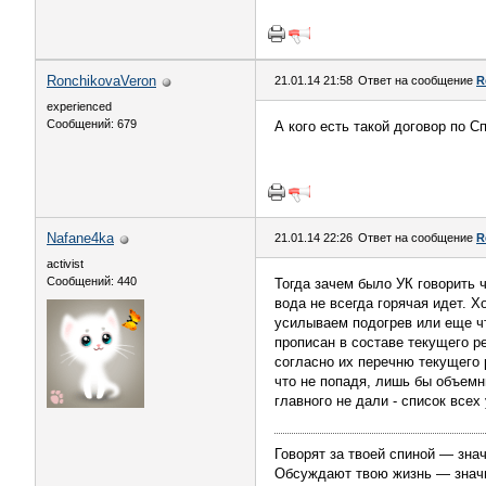
RonchikovaVeron
21.01.14 21:58
Ответ на сообщение
R
experienced
Сообщений: 679
А кого есть такой договор по С
Nafane4ka
21.01.14 22:26
Ответ на сообщение
R
activist
Сообщений: 440
Тогда зачем было УК говорить 
вода не всегда горячая идет. 
усилываем подогрев или еще чт
прописан в составе текущего р
согласно их перечню текущего 
что не попадя, лишь бы объемн
главного не дали - список всех
Говорят за твоей спиной — знач
Обсуждают твою жизнь — значит