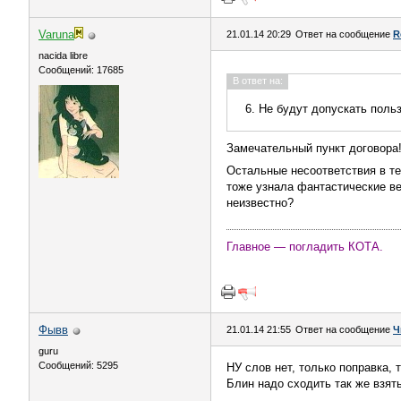
Varuna
21.01.14 20:29
Ответ на сообщение
R
nacida libre
Сообщений: 17685
В ответ на:
6. Не будут допускать по
Замечательный пункт договора!
Остальные несоответствия в те
тоже узнала фантастические ве
неизвестно?
Главное — погладить КОТА.
Фывв
21.01.14 21:55
Ответ на сообщение
Ч
guru
Сообщений: 5295
НУ слов нет, только поправка, 
Блин надо сходить так же взять