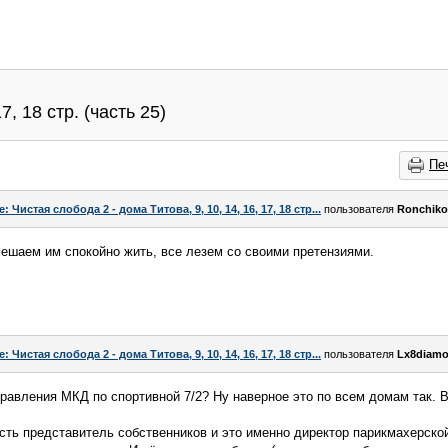
7, 18 стр. (часть 25)
Пе
e: Чистая слобода 2 - дома Титова, 9, 10, 14, 16, 17, 18 стр...
пользователя
Ronchiko
мешаем им спокойно жить, все лезем со своими претензиями.
e: Чистая слобода 2 - дома Титова, 9, 10, 14, 16, 17, 18 стр...
пользователя
Lx8diam
правления МКД по спортивной 7/2? Ну наверное это по всем домам так. 
сть представитель собственников и это именно директор парикмахерской