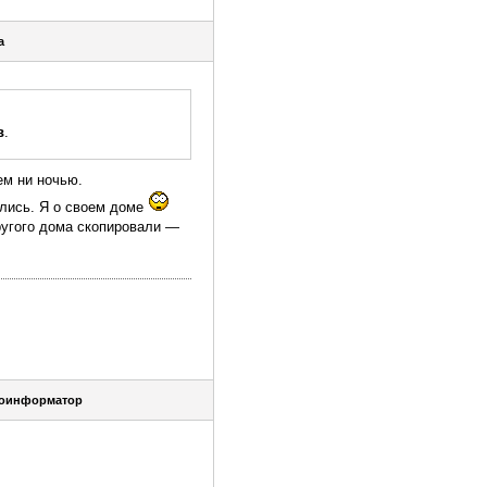
a
в
.
ем ни ночью.
шлись. Я о своем доме
ругого дома скопировали —
оинформатор