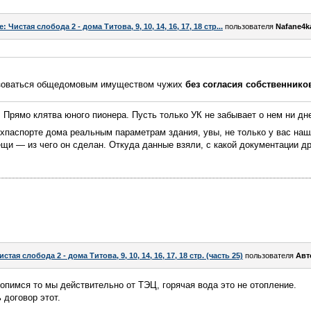
e: Чистая слобода 2 - дома Титова, 9, 10, 14, 16, 17, 18 стр...
пользователя
Nafane4k
льзоваться общедомовым имуществом чужих
без согласия собственнико
 Прямо клятва юного пионера. Пусть только УК не забывает о нем ни дн
хпаспорте дома реальным параметрам здания, увы, не только у вас на
щи — из чего он сделан. Откуда данные взяли, с какой документации д
истая слобода 2 - дома Титова, 9, 10, 14, 16, 17, 18 стр. (часть 25)
пользователя
Авт
топимся то мы действительно от ТЭЦ, горячая вода это не отопление.
 договор этот.