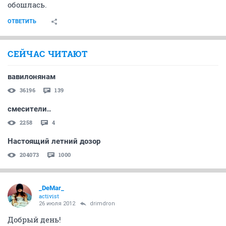
обошлась.
ОТВЕТИТЬ
СЕЙЧАС ЧИТАЮТ
вавилонянам
36196
139
смесители..
2258
4
Настоящий летний дозор
204073
1000
_DeMar_
activist
26 июля 2012
drimdron
Добрый день!