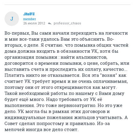
JitelFil
J
member
26 июля 2012
professor_chaos
Во-первых, Вы сами начали переходить на личности
и мне все-таки удалось Вам это объяснить. Во-
вторых, о деле. Я считаю. что помывка общих частей
дома должна входить в обязанности УК, хотя бы
организация помывки : найти альпинистов,
договорится о времени помывки, о цене, собрать, или
выставить счета и проследить их оплату, качество...
Платить никто не отказывается. Вся эта "возня" как
считает УК требует время и не очень оплачиваемая,
поэтому они от этого открещиваются как могут.
Такой необходимой работы по нашему с Вами дому
будет ещё много. Надо требовать от УК её
выполнения. Это тоже нервнозатратно. Но это уже
дело. УК могла бы в рамках этих договоров и
индивидуальные пожелания жильцов учитывать. А
Совет сделал попростому и правильно. Из-за
мелочей иногда все дело стоит.