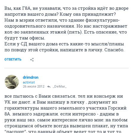
Вы, как Г8А, не узнавали, что за стройка идёт во дворе
напротив вашего дома? Кому она принадлежит?
Нам в мэрии ответили, что здание физкультурно-
оздоровительного назначения. Но нас настораживает
кол-во заявленных этажей (пять). Есть опасение, что
будут там офисы.
Если у СД вашего дома есть какие-то мысли/планы
по поводу этой стройки, напишите в личку. Спасибо.
ОТВЕТИТЬ
drimdron
activist
26 июля 2012
_DeMar_
все пытаюсь с Вами связаться. тел ни консьерж ни
УК не дают. я Вам напишу в личку . документ из
горахитектуры нашего земельного участкка Горский
8А. немного задержали. если интересно - дадим в
руки наш экз. самое интересное лично мне: на любом
строящемся объекте всегда вывешен плакат, ну типа
"паспорт", что данный объект ведет тот то и тот то.