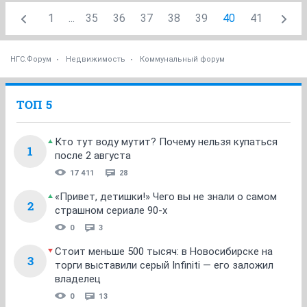
1
...
35
36
37
38
39
40
41
НГС.Форум
Недвижимость
Коммунальный форум
ТОП 5
Кто тут воду мутит? Почему нельзя купаться
1
после 2 августа
17 411
28
«Привет, детишки!» Чего вы не знали о самом
2
страшном сериале 90-х
0
3
Стоит меньше 500 тысяч: в Новосибирске на
3
торги выставили серый Infiniti — его заложил
владелец
0
13