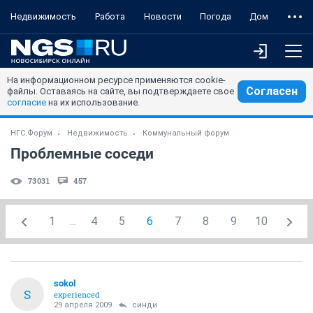
Недвижимость
Работа
Новости
Погода
Дом
На информационном ресурсе применяются cookie-
Согласен
файлы. Оставаясь на сайте, вы подтверждаете свое
согласие
на их использование.
НГС.Форум
Недвижимость
Коммунальный форум
Проблемные соседи
73031
457
1
...
4
5
6
7
8
9
10
sokol
S
experienced
29 апреля 2009
синди