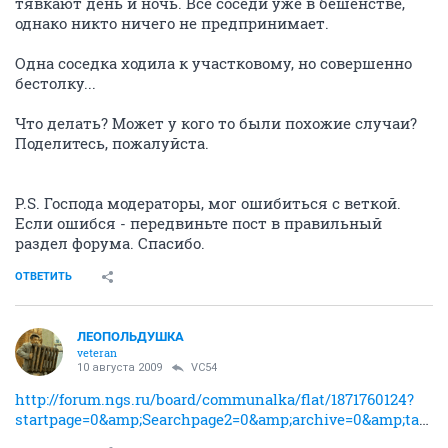
тявкают день и ночь. Все соседи уже в бешенстве,
однако никто ничего не предпринимает.
Одна соседка ходила к участковому, но совершенно
бестолку...
Что делать? Может у кого то были похожие случаи?
Поделитесь, пожалуйста.
P.S. Господа модераторы, мог ошибиться с веткой.
Если ошибся - передвиньте пост в правильный
раздел форума. Спасибо.
ОТВЕТИТЬ
ЛЕОПОЛЬДУШКА
veteran
10 августа 2009
VC54
http://forum.ngs.ru/board/communalka/flat/1871760124?
startpage=0&amp;Searchpage2=0&amp;archive=0&amp;table=0&amp;page=&amp;view=&amp;sb=5&amp;o=&amp;fpart=1&amp;vc=1