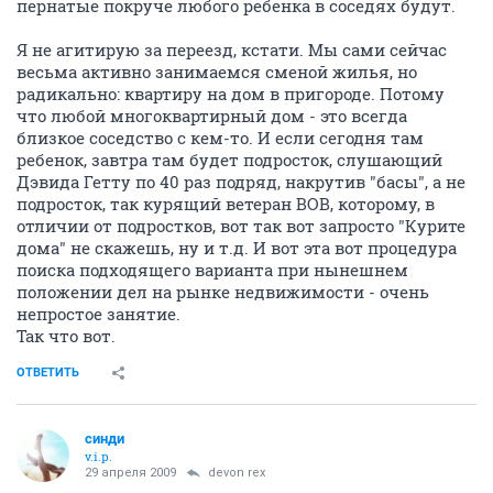
пернатые покруче любого ребенка в соседях будут.
Я не агитирую за переезд, кстати. Мы сами сейчас
весьма активно занимаемся сменой жилья, но
радикально: квартиру на дом в пригороде. Потому
что любой многоквартирный дом - это всегда
близкое соседство с кем-то. И если сегодня там
ребенок, завтра там будет подросток, слушающий
Дэвида Гетту по 40 раз подряд, накрутив "басы", а не
подросток, так курящий ветеран ВОВ, которому, в
отличии от подростков, вот так вот запросто "Курите
дома" не скажешь, ну и т.д. И вот эта вот процедура
поиска подходящего варианта при нынешнем
положении дел на рынке недвижимости - очень
непростое занятие.
Так что вот.
ОТВЕТИТЬ
синди
v.i.p.
29 апреля 2009
devon rex