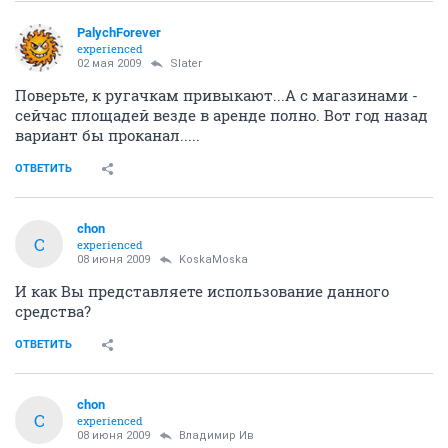
PalychForever
experienced
02 мая 2009
Slater
Поверьте, к ругачкам привыкают...А с магазинами -
сейчас площадей везде в аренде полно. Вот год назад
вариант бы проканал.....
ОТВЕТИТЬ
chon
C
experienced
08 июня 2009
KoskaMoska
И как Вы представляете использование данного
средства?
ОТВЕТИТЬ
chon
C
experienced
08 июня 2009
Владимир Ив