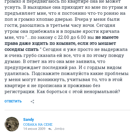
громко я передвигаюсь по квартире она не может
уснуть. В выходные она приходит ко мне по утрам и
предъявляет мне, что я постоянно что-то роняю на
пол и громко хлопаю дверью. Вчера у меня были
гости, разошлись в третьем часу ночи. Сегодня
утром она прибежала и в порыве ярости кричала
мне, что "...по закону с 22.00 до 6.00 вы
не имеете
права даже ходить по комнате, если
это мешает
соседям спать
" Сегодня я уже просто не выдержала
и очень грубо сказала ей все, что я по этому поводу
думаю. В ответ на это она мне заявила, что
предупреждает последний раз. И с гордым видом
удалилась. Подскажите пожалуйста какие проблемы
у меня могут возникнуть, учитывая то, что в этой
квартире я не прописана и проживаю без
регистрации. Как бороться с этой ненормальной?
ОТВЕТИТЬ
Sandy
СОБАКА НА СЕНЕ
14 июня 2009
Jimbo