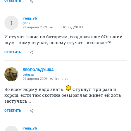
ОТВЕТИТЬ
irena_vb
I
guru
29 апреля 2009
ЛЕОПОЛЬДУШКА
И стучат такие по батареям, создавая еще бОльший
шум - кому стучат, почему стучат - кто знает?!
ОТВЕТИТЬ
ЛЕОПОЛЬДУШКА
veteran
29 апреля 2009
irena_vb
Во всём норму надо знать..
Стукнул три раза и
хорош, если там скотина безмозглая живёт ей хоть
застучись...
ОТВЕТИТЬ
irena_vb