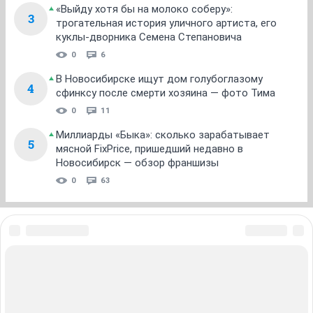
«Выйду хотя бы на молоко соберу»:
3
трогательная история уличного артиста, его
куклы-дворника Семена Степановича
0
6
В Новосибирске ищут дом голубоглазому
4
сфинксу после смерти хозяина — фото Тима
0
11
Миллиарды «Быка»: сколько зарабатывает
5
мясной FixPrice, пришедший недавно в
Новосибирск — обзор франшизы
0
63
ЗНАКОМСТВА В НОВОСИБИРСКЕ
ПОГОДА В НОВОСИБИРСКЕ
ПРОБКИ В НОВОСИБИРСКЕ
ФОРУМЫ В НОВОСИБИРСКЕ
ТЕЛЕПРОГРАММА В НОВОСИБИРСКЕ