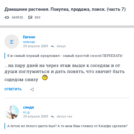
Домашние растения. Покупка, продажа, поиск. (часть 7)
440932
565
Евгенн
Е
veteran
29 апреля 2009
dasys
Я ж самый первый предложил - самый простой способ ПЕРЕЕХАТЬ!
...на пару дней на через этаж выше к соседям и от
души поглумиться и дать понять, что значит быть
содедом снизу
ОТВЕТИТЬ
синди
v.i.p.
29 апреля 2009
devon rex
А бетон не белого цвета был? А то мож Вам стяжку от Кнауфа сделали?