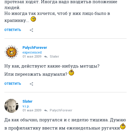
протезах ходят. Иногда надо входитьв положение
людей.
Но иногда так хочется, чтоб у них лицо было в
крапинку...
ОТВЕТИТЬ
PalychForever
experienced
01 мая 2009
Slater
Ну как, действуют какие-нибудь методы?
Или переезжать надумали?
ОТВЕТИТЬ
Slater
v.i.p.
01 мая 2009
PalychForever
Да как обычно, поругался и с неделю тишина. Думаю
в профилактику ввести им еженедельные ругачки