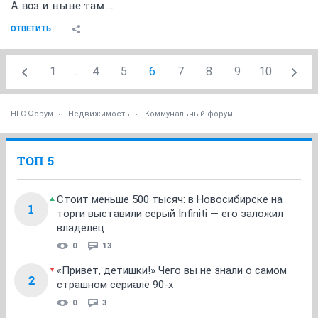
А воз и ныне там...
ОТВЕТИТЬ
1
...
4
5
6
7
8
9
10
НГС.Форум
Недвижимость
Коммунальный форум
ТОП 5
Стоит меньше 500 тысяч: в Новосибирске на
1
торги выставили серый Infiniti — его заложил
владелец
0
13
«Привет, детишки!» Чего вы не знали о самом
2
страшном сериале 90-х
0
3