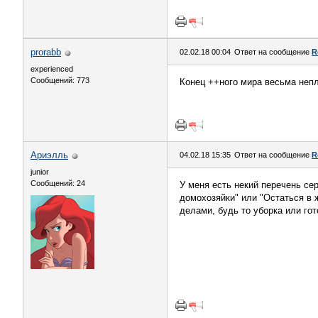
prorabb
02.02.18 00:04
Ответ на сообщение
R
experienced
Сообщений: 773
Конец ++ного мира весьма непло
Ариэлль
04.02.18 15:35
Ответ на сообщение
R
junior
Сообщений: 24
У меня есть некий перечень се
домохозяйки" или "Остаться в 
делами, будь то уборка или го