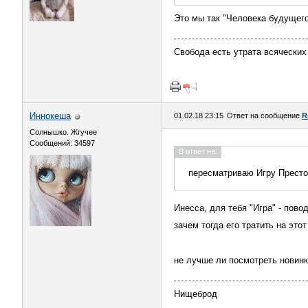
Это мы так "Человека будущего
Свобода есть утрата всяческих
Иннокеша
01.02.18 23:15
Ответ на сообщение
R
Солнышко. Жгучее
Сообщений: 34597
В ответ на:
пересматриваю Игру Престол
Инесса, для тебя "Игра" - пово
зачем тогда его тратить на это
не лучше ли посмотреть новин
Нищеброд