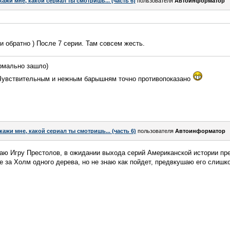
кажи мне, какой сериал ты смотришь... (часть 6)
пользователя
Автоинформатор
и обратно ) После 7 серии. Там совсем жесть.
рмально зашло)
. Чувствительным и нежным барышням точно противопоказано
кажи мне, какой сериал ты смотришь... (часть 6)
пользователя
Автоинформатор
аю Игру Престолов, в ожидании выхода серий Американской истории пре
 за Холм одного дерева, но не знаю как пойдет, предвкушаю его слиш