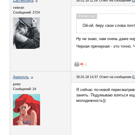
Zachetnaya
30.01.18 11:26
Ответ на сообщение
С
veteran
Сообщений: 2724
В ответ на:
Ой-ой, беру свои слова почт
Ну не знаю, нам очень даже но
Черная пречерная - это точно
Ариэлль
30.01.18 14:37
Ответ на сообщение
С
junior
Сообщений: 24
Я сейчас по-новой пересматрив
занять. Подумываю взяться еще
молодежность))