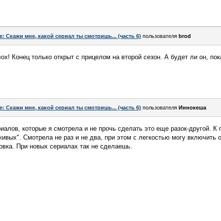
e: Скажи мне, какой сериал ты смотришь... (часть 6)
пользователя
brod
х! Конец только открыт с прицелом на второй сезон. А будет ли он, пок
e: Скажи мне, какой сериал ты смотришь... (часть 6)
пользователя
Иннокеша
риалов, которые я смотрела и не прочь сделать это еще разок-другой. К
живых". Смотрела не раз и не два, при этом с легкостью могу включить 
товка. При новых сериалах так не сделаешь.