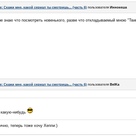
e: Скажи мне, какой сериал ты смотришь... (часть 6)
пользователя
Иннокеша
 не знаю что посмотреть новенького, разве что откладываемый мною "Тви
e: Скажи мне, какой сериал ты смотришь... (часть 6)
пользователя
BelKa
у какую-нибудь
ично, теперь тоже хочу Хеппи:)