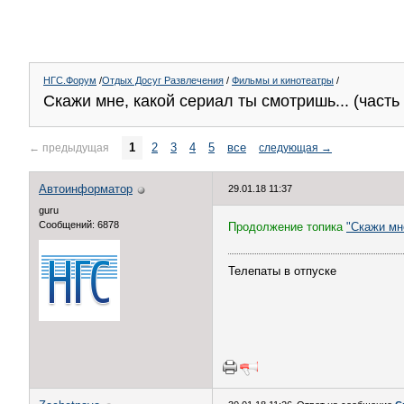
НГС.Форум
/
Отдых Досуг Развлечения
/
Фильмы и кинотеатры
/
Скажи мне, какой сериал ты смотришь... (часть 
1
2
3
4
5
все
←
предыдущая
следующая
→
Автоинформатор
29.01.18 11:37
guru
Сообщений: 6878
Продолжение топика
"Скажи мне
Телепаты в отпуске