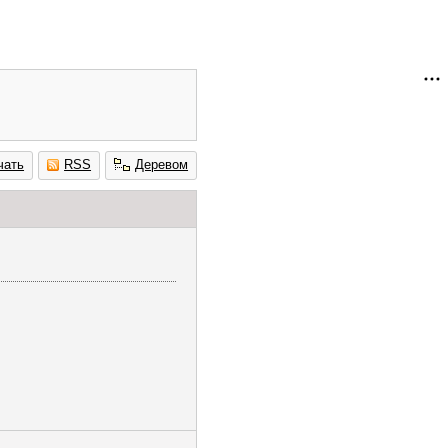
чать
RSS
Деревом