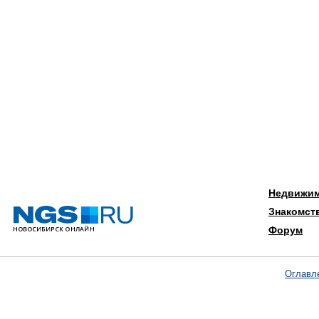
Недвижи
Знакомст
Форум
Оглавл