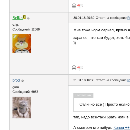
BelKa
30.01.18 20:39
Ответ на сообщение
R
v.i.p.
Сообщений: 11369
Мне тоже норм сериал, прямо нр
заранее, что там будет, хоть б
))
brod
31.01.18 16:38
Ответ на сообщение
R
guru
Сообщений: 6957
В ответ на:
Отлично все ) Просто еслиб
так, надо все-таки брать ноги в
А смотрел кто-нибудь
Конец ++