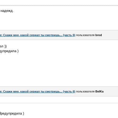
 надежд.
e: Скажи мне, какой сериал ты смотришь... (часть 6)
пользователя
brod
л ))
дупредила )
e: Скажи мне, какой сериал ты смотришь... (часть 6)
пользователя
BelKa
Предупредила )