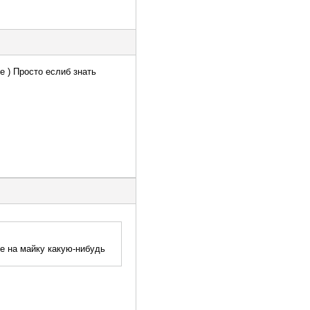
е ) Просто еслиб знать
бе на майку какую-нибудь