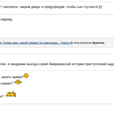
" смотрели, закрыв дверь и предупредив, чтобы сын стучался:)))
 надежд.
e: Скажи мне, какой сериал ты смотришь... (часть 6)
пользователя
Ариэлль
ов, в ожидании выхода серий Американской истории преступлений надо 
д занять время?
т сериал?
ки?