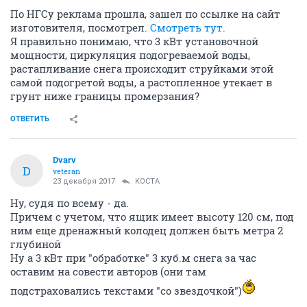
По НГСу реклама прошла, зашел по ссылке на сайт
изготовителя, посмотрел.
Смотреть тут
.
Я правильно понимаю, что 3 кВт установочной
мощности, циркуляция подогреваемой воды,
растапливание снега происходит струйками этой
самой подогретой воды, а растопленное утекает в
грунт ниже границы промерзания?
ОТВЕТИТЬ
Dvarv
D
veteran
23 декабря 2017
KOCTA
Ну, судя по всему - да.
Причем с учетом, что ящик имеет высоту 120 см, под
ним еще дренажный колодец должен быть метра 2
глубиной
Ну а 3 кВт при "обработке" 3 куб.м снега за час
оставим на совести авторов (они там
подстраховались текстами "со звездочкой")