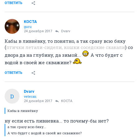
ОТВЕТИТЬ
KOCTA
guru
24 декабря 2017
Dvarv
Кабы в ливнёвку, то понятно, а так сразу всю бяку
(
птички летали-сидели, кошки соседские скакали
) со
двора да на глубину, да зимой...
А что будет с
водой в своей же скважине?
ОТВЕТИТЬ
Dvarv
D
veteran
24 декабря 2017
KOCTA
Кабы в ливнёвку
ну если есть ливневка... то почему-бы нет?
а так сразу всю бяку...
А что будет с водой в своей же скважине?