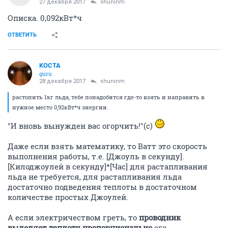
27 декабря 2017
shuninm
Описка. 0,092кВт*ч
ОТВЕТИТЬ
KOCTA
guru
28 декабря 2017
shuninm
растопить 1кг льда, тебе понадобится где-то взять и направить в
нужное место 0,92кВт*ч энергии.
"И вновь вынужден вас огорчить!"(с)
Даже если взять математику, то Ватт это скорость
выполнения работы, т.е. [Джоуль в секунду].
[Килоджоулей в секунду]*[Час] для растапливания
льда не требуется, для растапливания льда
достаточно подведения теплоты в достаточном
количестве простых Джоулей.
А если электричеством греть, то
проводник
выделяет теплоту пропорционально
его