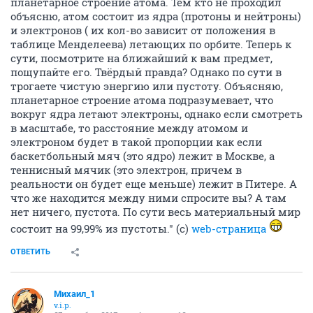
планетарное строение атома. Тем кто не проходил
объясню, атом состоит из ядра (протоны и нейтроны)
и электронов ( их кол-во зависит от положения в
таблице Менделеева) летающих по орбите. Теперь к
сути, посмотрите на ближайший к вам предмет,
пощупайте его. Твёрдый правда? Однако по сути в
трогаете чистую энергию или пустоту. Объясняю,
планетарное строение атома подразумевает, что
вокруг ядра летают электроны, однако если смотреть
в масштабе, то расстояние между атомом и
электроном будет в такой пропорции как если
баскетбольный мяч (это ядро) лежит в Москве, а
теннисный мячик (это электрон, причем в
реальности он будет еще меньше) лежит в Питере. А
что же находится между ними спросите вы? А там
нет ничего, пустота. По сути весь материальный мир
состоит на 99,99% из пустоты." (с)
web-страница
ОТВЕТИТЬ
Михаил_1
v.i.p.