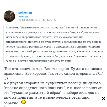
polheman
veteran
28 декабря 2017
KOCTA
А касаемо "физического понятия энергии", так лет 8 назад я целое
исследование проводил по этимологии слова "энергия", после чего
могу тебе с уверенностью сказать, что никакого "вполне
определённого" понятия не существует, у большинства на эту тему в
голове "туманно-размытый образ", а определения понятия "энергия"
заключаются в наборе отсылок на другие понятия, а те в свою очередь,
отсылают обратно, т.о. изначальное "определение" замыкается само на
себя, т.е. в итоге определения попросту не дано.
"Все это, конечно, так. Все это верно. Бумага написана
правильно. Все хорошо. Так это с одной стороны, да?..."
(с)
А с другой стороны не существует вообще ни одного
"вполне определенного понятия", т.к. любое понятие
это "туманно-размытый образ" в наборе отсылок на
другие понятия, а те в свою очередь отсылают
обратно...