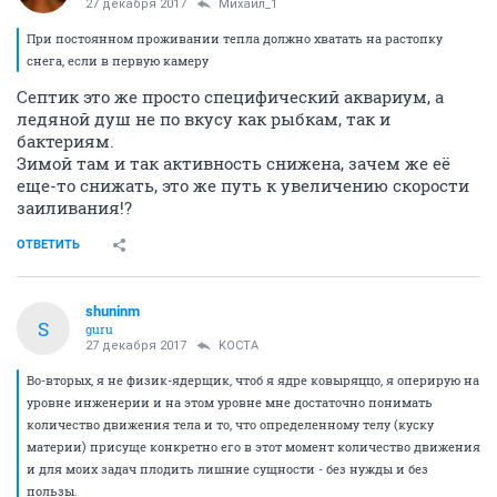
27 декабря 2017
Михаил_1
При постоянном проживании тепла должно хватать на растопку
снега, если в первую камеру
Септик это же просто специфический аквариум, а
ледяной душ не по вкусу как рыбкам, так и
бактериям.
Зимой там и так активность снижена, зачем же её
еще-то снижать, это же путь к увеличению скорости
заиливания!?
ОТВЕТИТЬ
shuninm
S
guru
27 декабря 2017
KOCTA
Во-вторых, я не физик-ядерщик, чтоб я ядре ковыряццо, я оперирую на
уровне инженерии и на этом уровне мне достаточно понимать
количество движения тела и то, что определенному телу (куску
материи) присуще конкретно его в этот момент количество движения
и для моих задач плодить лишние сущности - без нужды и без
пользы.