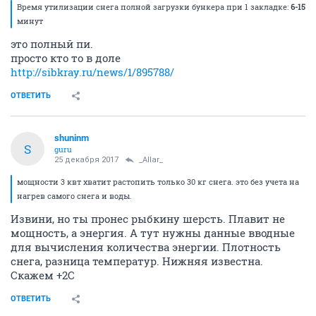
Время утилизации снега полной загрузки бункера при 1 закладке:
6-15
минут
это полный пи.
просто кто то в доле
http://sibkray.ru/news/1/895788/
ОТВЕТИТЬ
shuninm
S
guru
25 декабря 2017
_Allar_
мощности 3 квт хватит растопить только 30 кг снега. это без учета на
нагрев самого снега и воды.
Извини, но ты пронес рыбкину шерсть. Плавит не
мощность, а энергия. А тут нужны данные вводные
для вычисления количества энергии. Плотность
снега, разница температур. Нижняя известна.
Скажем +2С
ОТВЕТИТЬ