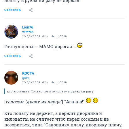
лопату в руках ни разу не держал.
ОТВЕТИТЬ
Lion76
veteran
25 декабря 2017
Lion76
Глянул цены.... МАМО дорогая...
ОТВЕТИТЬ
KOCTA
guru
25 декабря 2017
Lion76
кто это купит. Только тот кто лопату в руках ни разу
[
голосом "двоих из ларца"
] "
Ага-а-а!
"
Кто лопату не держит, а держит дворника и
киловатты не считает чтоб перед соседями не
позориться, типа "Садовнику плачу, дворнику плачу,