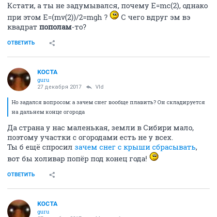
Кстати, а ты не задумывался, почему E=mc(2), однако
при этом E=(mv(2))/2=mgh ?
С чего вдруг эм вэ
квадрат
пополам
-то?
ОТВЕТИТЬ
KOCTA
guru
27 декабря 2017
Vld
Но задался вопросом: а зачем снег вообще плавить? Он складируется
на дальнем конце огорода
Да страна у нас маленькая, земли в Сибири мало,
поэтому участки с огородами есть не у всех.
Ты б ещё спросил
зачем снег с крыши сбрасывать
,
вот бы холивар попёр под конец года!
ОТВЕТИТЬ
KOCTA
guru