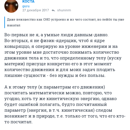
KOCTA
guru
27 декабря 2017
shuninm
Даже неизвестно как ОНО устроено и из чего состоит, но лейбл ты уже
накатал
Во-первых не я, а умные люди давным-давно.
Во-вторых, я не физик-ядерщик, чтоб я ядре
ковыряццо, я оперирую на уровне инженерии и на
этом уровне мне достаточно понимать количество
движения тела и то, что определенному телу (куску
материи) присуще конкретно его в этот момент
количество движения и для моих задач плодить
лишние сущности - без нужды и без пользы.
А к этому телу (к параметрам его движения)
посчитать математически можно, повторю, что
угодно, хоть ту же кинетическую энергию, однако
будет ошибкой полагать, будто посчитанный
параметр (энергия, в т.ч. кинетическая) следом
возникает и в природе, т.е. только от того, что его кто-
то посчитал.