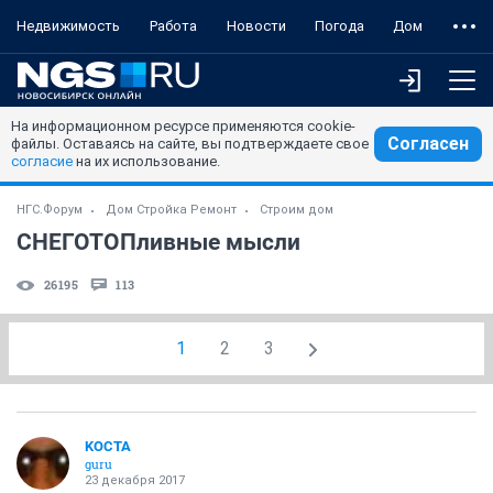
Недвижимость
Работа
Новости
Погода
Дом
На информационном ресурсе применяются cookie-
Согласен
файлы. Оставаясь на сайте, вы подтверждаете свое
согласие
на их использование.
НГС.Форум
Дом Стройка Ремонт
Строим дом
СНЕГОТОПливные мысли
26195
113
1
2
3
KOCTA
guru
23 декабря 2017