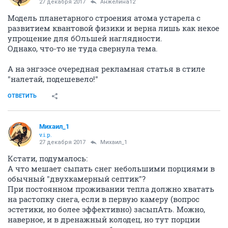
27 декабря 2017
Анжелина12
Модель планетарного строения атома устарела с
развитием квантовой физики и верна лишь как некое
упрощение для бОльшей наглядности.
Однако, что-то не туда свернула тема.
А на энгээсе очередная рекламная статья в стиле
"налетай, подешевело!"
ОТВЕТИТЬ
Михаил_1
v.i.p.
27 декабря 2017
Михаил_1
Кстати, подумалось:
А что мешает сыпать снег небольшими порциями в
обычный "двухкамерный септик"?
При постоянном проживании тепла должно хватать
на растопку снега, если в первую камеру (вопрос
эстетики, но более эффективно) засыпАть. Можно,
наверное, и в дренажный колодец, но тут порции