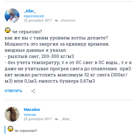
_Allar_
experienced
25 декабря 2017
shuninm
че серьезно?
как же вы с таким уровнем котлы делаете?
Мощность это энергия за единицу времени.
вводные данные я указал:
- рыхлый снег, 200-300 кг/м3
- без учета температур, т.е от 0С снег в 0С воды., т.е я
даже не учитывал прогрев снега до плавления. при3
квт можно растопить максимум 32 кг снега (300кг/
м3) или 0,1м3, емкость бункера 0,67м3
ОТВЕТИТЬ
Михайло
veteran
25 декабря 2017
_Allar_
че серьезно?