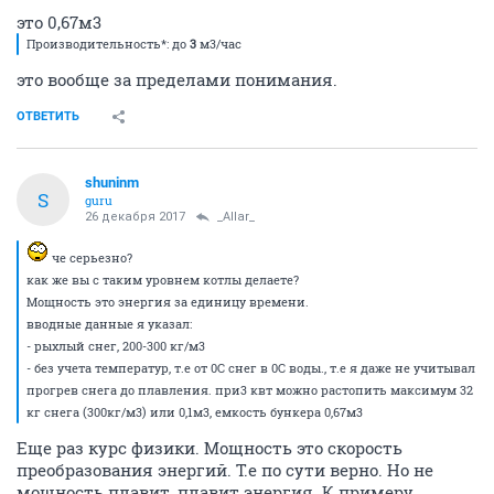
это 0,67м3
Производительность*: до
3
м3/час
это вообще за пределами понимания.
ОТВЕТИТЬ
shuninm
S
guru
26 декабря 2017
_Allar_
че серьезно?
как же вы с таким уровнем котлы делаете?
Мощность это энергия за единицу времени.
вводные данные я указал:
- рыхлый снег, 200-300 кг/м3
- без учета температур, т.е от 0С снег в 0С воды., т.е я даже не учитывал
прогрев снега до плавления. при3 квт можно растопить максимум 32
кг снега (300кг/м3) или 0,1м3, емкость бункера 0,67м3
Еще раз курс физики. Мощность это скорость
преобразования энергий. Т.е по сути верно. Но не
мощность плавит, плавит энергия. К примеру,