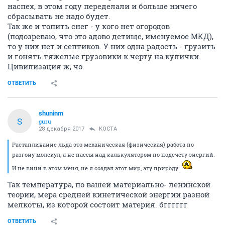
наспех, в этом году переделали и больше ничего
сбрасывать не надо будет.
Так же и топить снег - у кого нет огородов
(подозреваю, что это адово детище, именуемое МКД),
то у них нет и септиков. У них одна радость - грузить
и гонять тяжелые грузовики к черту на кулички.
Цивилизация ж, чо.
ОТВЕТИТЬ
shuninm
S
guru
28 декабря 2017
KOCTA
Растапливание льда это механическая (физическая) работа по
разгону молекул, а не пассы над калькулятором по подсчёту энергий.
И не вини в этом меня, не я создал этот мир, эту природу.
Так температура, по вашей материально- ленинской
теории, мера средней кинетической энергии разной
мелкоты, из которой состоит материя. бгггггг
ОТВЕТИТЬ