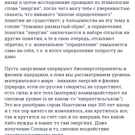
назад я целое исследование проводил по этимологии
слова "энергия", после чего могу тебе с уверенностью
сказать, что никакого "вполне определённого"
понятия не существует, у большинства на эту тему в
голове "туманно-размытый образ", а определения
понятия "энергия" заключаются в наборе отсылок на
другие понятия, а те в свою очередь, отсылают
обратно, т.о. изначальное "определение" замыкается
само на себя, т.е. в итоге определения попросту не
дано.
Пусть энергиями оперируют биоэнерготерапевты и
физики-ядерщики, а пока мы рассматриваем уровень
материального мира - никаких энергий в физике
(природе, если по-русски говорить) не существует,
есть силы и все тела (материя) взаимодействуют на
силовом уровне (а не каком-то "енерхетисьськом").
Это все разобрано сэром Ньютоном еще 300 лет назад
и с тех пор ничего не изменилось, как крутилось все,
так и крутится за счёт сил и по-инерции, без какой-
либо нужды в каких-то там энергиях. Даже
излучение Солнца и то, силовое воздействие
электромагнитного поля.