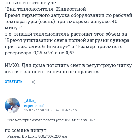
только вот это не учел
"Вид теплоносителя: Жидкостной
Время первичного запуска оборудования до рабочей
температуры (осень) при «мокром» запуске: 40
минут"
т.е. теплый теплоноситель растопит этот объем за
"Время утилизации снега полной загрузки бункера
при 1 закладке: 6-15 минут" и "Размер приемного
резервуара: 0,25 м³с" а не 0,67
ИМХО. Для дома потопить снег в регулярную читку
хватит, залпово - конечно не справится.
ОТВЕТИТЬ
_Allar_
experienced
25 декабря 2017
Михайло
"Размер приемного резервуара: 0,25 м³с" а не 0,67
по ссылке пишут
Размер: Д х Ш х В 800х700х1200 мм