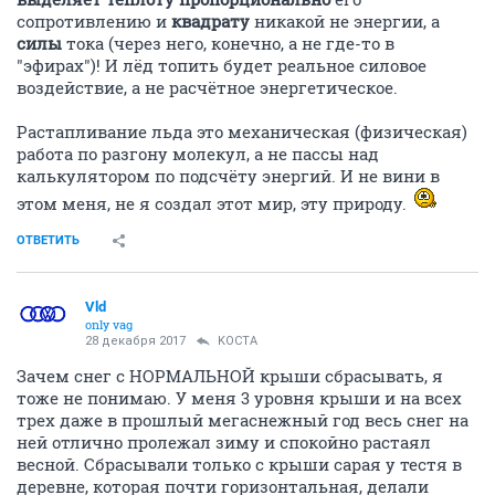
сопротивлению и
квадрату
никакой не энергии, а
силы
тока (через него, конечно, а не где-то в
"эфирах")! И лёд топить будет реальное силовое
воздействие, а не расчётное энергетическое.
Растапливание льда это механическая (физическая)
работа по разгону молекул, а не пассы над
калькулятором по подсчёту энергий. И не вини в
этом меня, не я создал этот мир, эту природу.
ОТВЕТИТЬ
Vld
only vag
28 декабря 2017
KOCTA
Зачем снег с НОРМАЛЬНОЙ крыши сбрасывать, я
тоже не понимаю. У меня 3 уровня крыши и на всех
трех даже в прошлый мегаснежный год весь снег на
ней отлично пролежал зиму и спокойно растаял
весной. Сбрасывали только с крыши сарая у тестя в
деревне, которая почти горизонтальная, делали