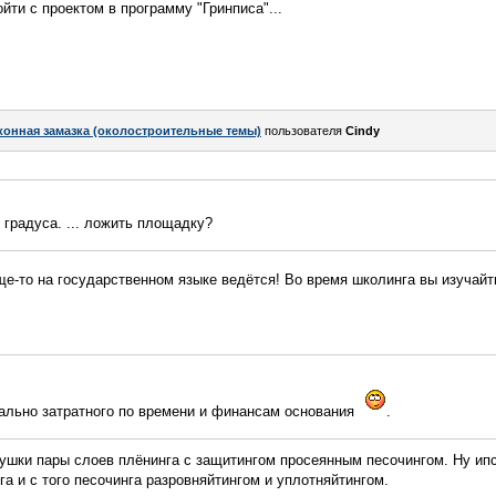
йти с проектом в программу "Гринписа"...
конная замазка (околостроительные темы)
пользователя
Cindy
 градуса. ... ложить площадку?
-то на государственном языке ведётся! Во время школинга вы изучайти
льно затратного по времени и финансам основания
.
ушки пары слоев плёнинга с защитингом просеянным песочингом. Ну ипс
а и с того песочинга разровняйтингом и уплотняйтингом.