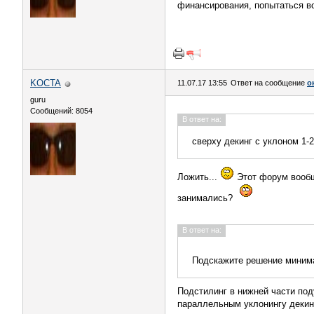
финансирования, попытаться во
KOCTA
11.07.17 13:55
Ответ на сообщение
о
guru
Сообщений: 8054
В ответ на:
сверху декинг с уклоном 1-2
Ложить...
Этот форум вообще
занимались?
В ответ на:
Подскажите решение минима
Подстилинг в нижней части под
параллельным уклонингу декинг