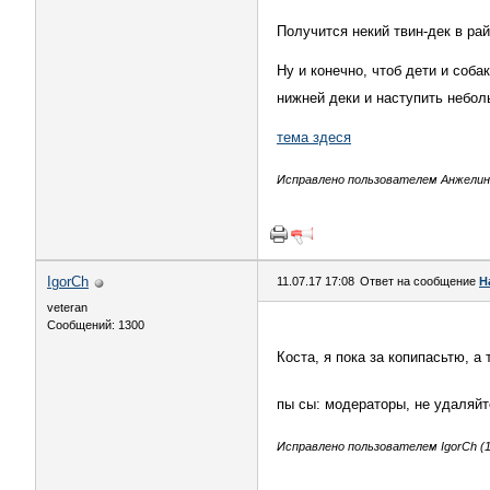
Получится некий твин-дек в ра
Ну и конечно, чтоб дети и соба
нижней деки и наступить небол
тема здеся
Исправлено пользователем Анжелина1
IgorCh
11.07.17 17:08
Ответ на сообщение
Н
veteran
Сообщений: 1300
Коста, я пока за копипасьтю, 
пы сы: модераторы, не удаляйте
Исправлено пользователем IgorCh (11