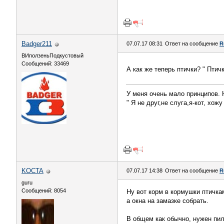
Badger211
07.07.17 08:31
Ответ на сообщение
R
ВИползеньПодкустовый
Сообщений: 33469
А как же теперь птички? " Птич
У меня очень мало принципов. Н
" Я не друг,не слуга,я-кот, хож
KOCTA
07.07.17 14:38
Ответ на сообщение
R
guru
Сообщений: 8054
Ну вот корм в кормушки птичка
а окна на замазке собрать.
В общем как обычно, нужен пил