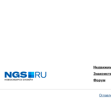
Недвижи
Знакомст
Форум
Оглавл