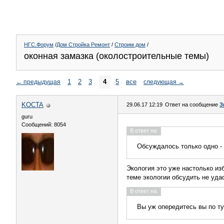
НГС.Форум
/
Дом Стройка Ремонт
/
Строим дом
/
оконная замазка (околостроительные темы)
1
2
3
4
5
все
←
предыдущая
следующая
→
KOCTA
29.06.17 12:19
Ответ на сообщение
З
guru
Сообщений: 8054
В ответ на:
Обсуждалось только одно - 
Экология это уже настолько изб
теме экологии обсудить не уда
В ответ на:
Вы уж опередитесь вы по ту