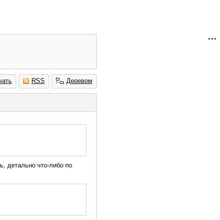
чать
RSS
Деревом
ь, детально что-либо по