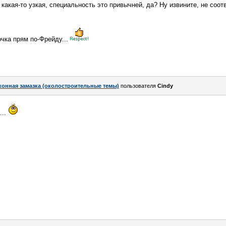
 какая-то узкая, специальность это привычней, да? Ну извините, не соо
очка прям по-Фрейду...
конная замазка (околостроительные темы)
пользователя
Cindy
...