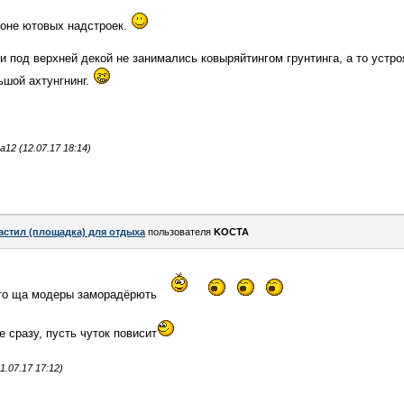
йоне ютовых надстроек.
ки под верхней декой не занимались ковыряйтингом грунтинга, а то устр
ьшой ахтунгнинг.
2 (12.07.17 18:14)
астил (площадка) для отдыха
пользователя
KOCTA
а то ща модеры заморадёрють
 сразу, пусть чуток повисит
.07.17 17:12)