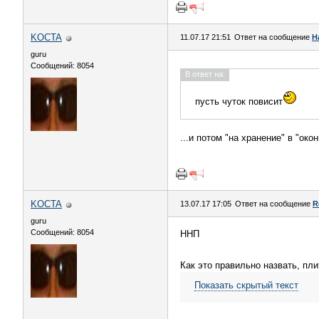
KOCTA
11.07.17 21:51
Ответ на сообщение
Н
guru
Сообщений: 8054
В ответ на:
пусть чуток повисит
...и потом "на хранение" в "око
KOCTA
13.07.17 17:05
Ответ на сообщение
R
guru
Сообщений: 8054
ННП
Как это правильно назвать, п
Показать скрытый текст