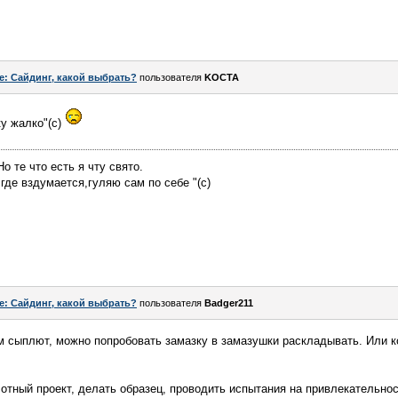
e: Сайдинг, какой выбрать?
пользователя
KOCTA
ку жалко"(с)
о те что есть я чту свято.
у где вздумается,гуляю сам по себе "(с)
e: Сайдинг, какой выбрать?
пользователя
Badger211
м сыплют, можно попробовать замазку в замазушки раскладывать. Или к
отный проект, делать образец, проводить испытания на привлекательнос