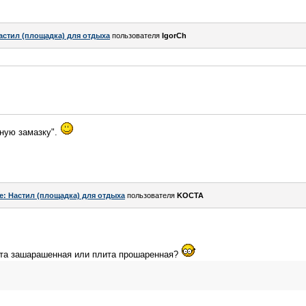
астил (площадка) для отдыха
пользователя
IgorCh
нную замазку".
e: Настил (площадка) для отдыха
пользователя
KOCTA
лита зашарашенная или плита прошаренная?