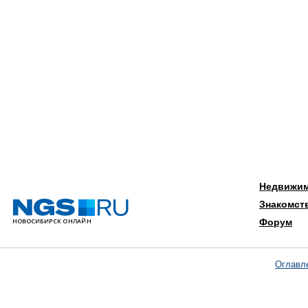
Недвижи
Знакомст
Форум
Оглавл