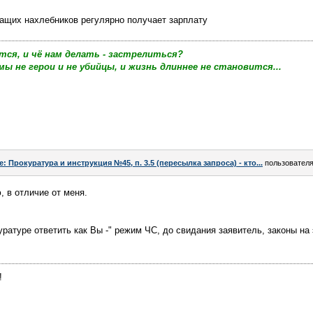
жащих нахлебников регулярно получает зарплату
тся, и чё нам делать - застрелиться?
мы не герои и не убийцы, и жизнь длиннее не становится...
e: Прокуратура и инструкция №45, п. 3.5 (пересылка запроса) - кто...
пользовател
, в отличие от меня.
уратуре ответить как Вы -" режим ЧС, до свидания заявитель, законы на
!