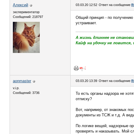
Алексий
03.03.20 12:52
Ответ на сообщение
R
экспериментатор
Сообщений: 218797
Общий принцип - по получению 
устраивает.
А жизнь длиннее не станови
Кайф на удочку не ловится, 
aonmaster
03.03.20 13:39
Ответ на сообщение
R
v.i.p.
Сообщений: 3736
То есть органы надзора не хот
отписку?
Вот, например, от знакомых пос
документы из ТСЖ и т.д. А вед
По логике вещей, надзорные ор
проверять и наказывать. Мой с