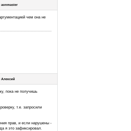
я
aonmaster
аргументацией чем она не
я
Алексий
ку, пока не получишь
роверку, т.е. запросили
ния прав, и если нарушены -
да я это зафиксировал.