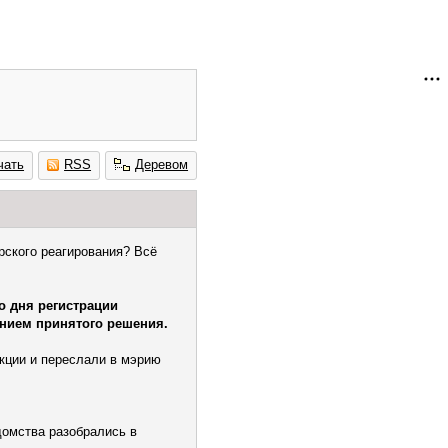
чать
RSS
Деревом
рского реагирования? Всё
о дня регистрации
нием принятого решения.
укции и переслали в мэрию
домства разобрались в