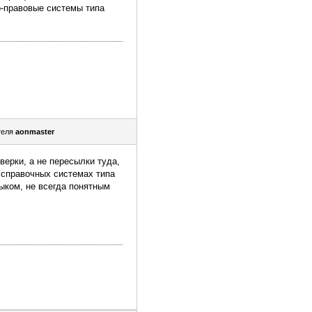
о-правовые системы типа
теля
aonmaster
верки, а не пересылки туда,
 справочных системах типа
зыком, не всегда понятным