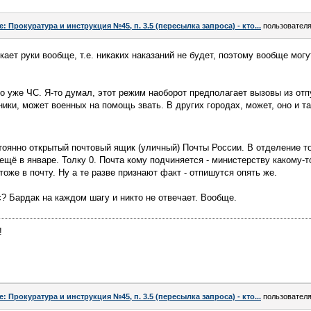
e: Прокуратура и инструкция №45, п. 3.5 (пересылка запроса) - кто...
пользовател
ает руки вообще, т.е. никаких наказаний не будет, поэтому вообще могут
то уже ЧС. Я-то думал, этот режим наоборот предполагает вызовы из отп
ки, может военных на помощь звать. В других городах, может, оно и так
оянно открытый почтовый ящик (уличный) Почты России. В отделение то
ещё в январе. Толку 0. Почта кому подчиняется - министерству какому-т
оже в почту. Ну а те разве признают факт - отпишутся опять же.
с? Бардак на каждом шагу и никто не отвечает. Вообще.
!
e: Прокуратура и инструкция №45, п. 3.5 (пересылка запроса) - кто...
пользовател