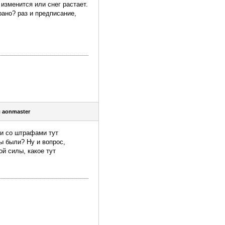
изменится или снег растает.
рано? раз и предписание,
я
aonmaster
ми со штрафами тут
ы были? Ну и вопрос,
й силы, какое тут