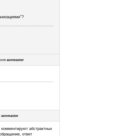
анизациями"?
теля
aonmaster
я
aonmaster
е комментируют абстрактных
обращение, ответ