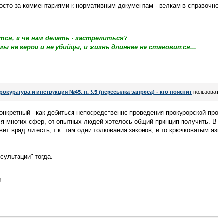
росто за комментариями к нормативным документам - велкам в справочн
тся, и чё нам делать - застрелиться?
мы не герои и не убийцы, и жизнь длиннее не становится...
рокуратура и инструкция №45, п. 3.5 (пересылка запроса) - кто пояснит
пользова
конкретный - как добиться непосредственно проведения прокурорской про
ся многих сфер, от опытных людей хотелось общий принцип получить. В
вет вряд ли есть, т.к. там одни толкования законов, и то крючковатым я
сультации" тогда.
!