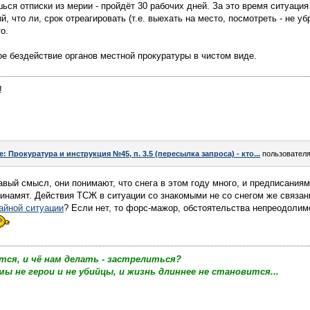
ся отписки из мерии - пройдёт 30 рабочих дней. За это время ситуация 
, что ли, срок отреагировать (т.е. выехать на место, посмотреть - не уб
о.
ое бездействие органов местной прокуратуры в чистом виде.
!
e: Прокуратура и инструкция №45, п. 3.5 (пересылка запроса) - кто...
пользовател
равый смысл, они понимают, что снега в этом году много, и предписания
динамят. Действия ТСЖ в ситуации со знакомыми не со снегом же связан
айной ситуации
? Если нет, то форс-мажор, обстоятельства непреодолимо
тся, и чё нам делать - застрелиться?
мы не герои и не убийцы, и жизнь длиннее не становится...