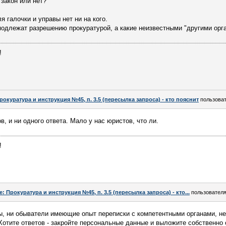
 закон или нет?
я галочки и управы нет ни на кого.
подлежат разрешению прокуратурой, а какие неизвестными "другими орг
!
рокуратура и инструкция №45, п. 3.5 (пересылка запроса) - кто пояснит
пользова
, и ни одного ответа. Мало у нас юристов, что ли.
!
e: Прокуратура и инструкция №45, п. 3.5 (пересылка запроса) - кто...
пользовател
ты, ни обыватели имеющие опыт переписки с компетентными органами, н
Хотите ответов - закройте персональные данные и выложите собственно 