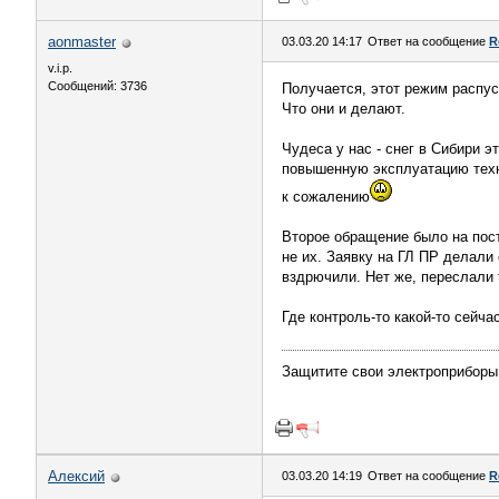
aonmaster
03.03.20 14:17
Ответ на сообщение
R
v.i.p.
Сообщений: 3736
Получается, этот режим распуск
Что они и делают.
Чудеса у нас - снег в Сибири э
повышенную эксплуатацию техни
к сожалению
Второе обращение было на пост
не их. Заявку на ГЛ ПР делали 
вздрючили. Нет же, переслали т
Где контроль-то какой-то сейча
Защитите свои электроприборы
Алексий
03.03.20 14:19
Ответ на сообщение
R