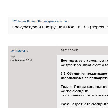
НГС.Форум
/
Бизнес
/
Бухгалтерам и юристам
/
Прокуратура и инструкция №45, п. 3.5 (пересыл
aonmaster
28.02.20 08:50
v.i.p.
Сообщений: 3736
Если здесь есть юристы, можно
же тупо пересылают обратно те
3.5. Обращения, подлежащие 
направляются по принадлежн
Пример. Я подал заявление на 
же моё обращение.
Те состряпают отписку и всё в 
Разве не должна по обращению 