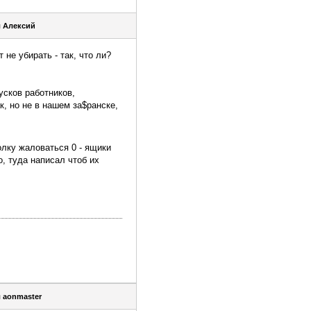
я
Алексий
 не убирать - так, что ли?
усков работников,
, но не в нашем за$ранске,
лку жаловаться 0 - ящики
о, туда написал чтоб их
я
aonmaster