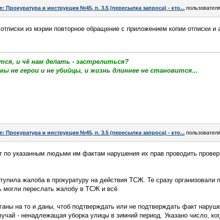
e: Прокуратура и инструкция №45, п. 3.5 (пересылка запроса) - кто...
пользовател
отписки из мэрии повторное обращение с приложением копии отписки и 
тся, и чё нам делать - застрелиться?
мы не герои и не убийцы, и жизнь длиннее не становится...
e: Прокуратура и инструкция №45, п. 3.5 (пересылка запроса) - кто...
пользовател
ят по указанным людьми им фактам нарушения их прав проводить провер
тупила жалоба в прокуратуру на действия ТСЖ. Те сразу организовали п
ь могли переслать жалобу в ТСЖ и всё.
ганы на то и даны, чтоб подтверждать или не подтверждать факт наруше
лучай - ненадлежащая уборка улицы в зимний период. Указано число, ког