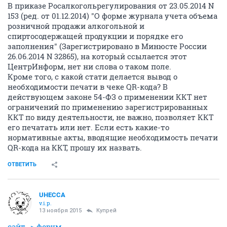
В приказе Росалкогольрегулирования от 23.05.2014 N
153 (ред. от 01.12.2014) "О форме журнала учета объема
розничной продажи алкогольной и
спиртосодержащей продукции и порядке его
заполнения" (Зарегистрировано в Минюсте России
26.06.2014 N 32865), на который ссылается этот
ЦентрИнформ, нет ни слова о таком поле.
Кроме того, с какой стати делается вывод о
необходимости печати в чеке QR-кода? В
действующем законе 54-ФЗ о применении ККТ нет
ограничений по применению зарегистрированных
ККТ по виду деятельности, не важно, позволяет ККТ
его печатать или нет. Если есть какие-то
нормативные акты, вводящие необходимость печати
QR-кода на ККТ, прошу их назвать.
ОТВЕТИТЬ
UHECCA
v.i.p.
13 ноября 2015
Купрей
сайт -> форум