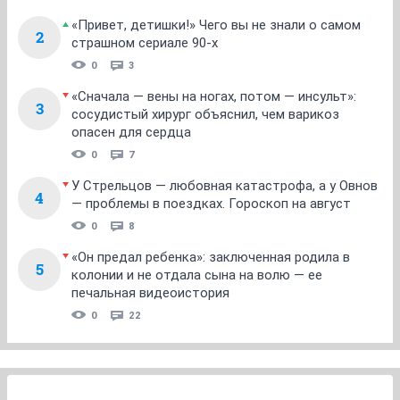
«Привет, детишки!» Чего вы не знали о самом
2
страшном сериале 90-х
0
3
«Сначала — вены на ногах, потом — инсульт»:
3
сосудистый хирург объяснил, чем варикоз
опасен для сердца
0
7
У Стрельцов — любовная катастрофа, а у Овнов
4
— проблемы в поездках. Гороскоп на август
0
8
«Он предал ребенка»: заключенная родила в
5
колонии и не отдала сына на волю — ее
печальная видеоистория
0
22