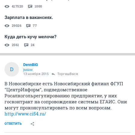
417520
1000
Зарплата в вакансиях.
29026
77
Куда деть кучу мелочи?
2561
24
DennBiG
D
junior
13 ноября 2015
ТоргашВася
В Новосибирске есть Новосибирский филиал ФГУП
"ЦентрИнформ", подведомственное
Росалкогольрегулированию предприятие, у них
госконтракт на сопровождение системы ЕГАИС. Они
могут проконсультировать по всем вопросам.
http://www.ci54.ru/
ОТВЕТИТЬ