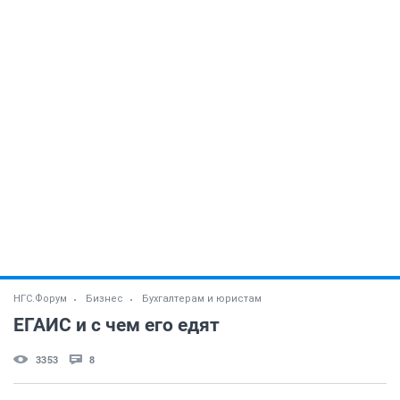
НГС.Форум
Бизнес
Бухгалтерам и юристам
ЕГАИС и с чем его едят
3353
8