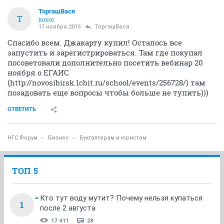
ТоргашВася
Т
junior
17 ноября 2015
ТоргашВася
Спасибо всем. Джакарту купил! Осталось все
запустить и зарегистрироваться. Там где покупал
посоветовали дополнительно посетить вебинар 20
ноября о ЕГАИС
(http://novosibirsk.1cbit.ru/school/events/256728/) там
позадовать еще вопросы чтобы больше не тупить)))
ОТВЕТИТЬ
НГС.Форум
Бизнес
Бухгалтерам и юристам
ТОП 5
Кто тут воду мутит? Почему нельзя купаться
1
после 2 августа
17 411
28