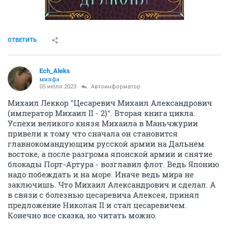
ОТВЕТИТЬ
Ech_Aleks
минфа
05 июля 2023
Автоинформатор
Михаил Леккор "Цесаревич Михаил Александрович
(император Михаил II - 2)". Вторая книга цикла.
Успехи великого князя Михаила в Маньчжурии
привели к тому что сначала он становится
главнокомандующим русской армии на Дальнем
востоке, а после разгрома японской армии и снятие
блокады Порт-Артура - возглавил флот. Ведь Японию
надо побеждать и на море. Иначе ведь мира не
заключишь. Что Михаил Александрович и сделал. А
в связи с болезнью цесаревича Алексея, принял
предложение Николая II и стал цесаревичем.
Конечно все сказка, но читать можно.