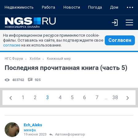
Недвижимость
Работа
Новости
Погода
Дом
На информационном ресурсе применяются cookie-
Согласен
файлы. Оставаясь на сайте, вы подтверждаете свое
согласие
на их использование.
НГС.Форум
Хобби
Книжный мир
Последняя прочитанная книга (часть 5)
403762
925
1
2
3
4
5
6
7
...
38
Ech_Aleks
минфа
19 июня 2023
Автоинформатор