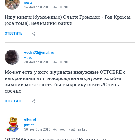
guru
24 ноября 2016
MIND
Ищу книги (бумажные) Ольги Громыко - Год Крысы
(оба тома), Ведьмины байки
ОТВЕТИТЬ
vodin72@mail.ru
v.i.p.
30 ноября 2016
MIND
Может есть у кого журналы ненужные OTTOBRE с
выкройками для новорожденных,нужен комбез
зимний,может хотя бы выкройку снять?Очень
срочно!
ОТВЕТИТЬ
sibsud
junior
30 ноября 2016
vodin72@mail.ru
ОТТOBRE нет, но есть книжка "Вяжем для