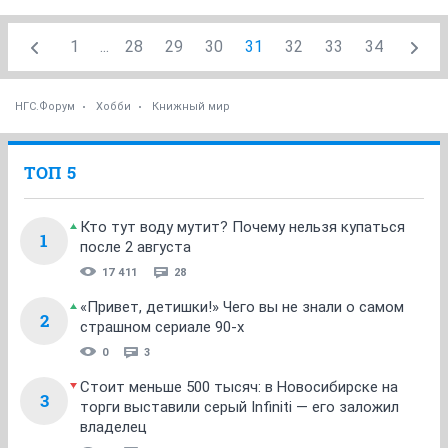
1
...
28
29
30
31
32
33
34
НГС.Форум
Хобби
Книжный мир
ТОП 5
Кто тут воду мутит? Почему нельзя купаться
1
после 2 августа
17 411
28
«Привет, детишки!» Чего вы не знали о самом
2
страшном сериале 90-х
0
3
Стоит меньше 500 тысяч: в Новосибирске на
3
торги выставили серый Infiniti — его заложил
владелец