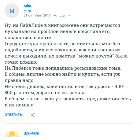
Mita
M
guru
21 октября 2016
Шуняkm
Ну, на ЛайвЛибе в книгообмене они встречаются.
Буквально на прошлой неделе шерстила его,
попадались в ленте.
Города, откуда предлагают, не отметила, мне без
надобности, я их все покупала, как они только из
печати выходили, но пометка "можно почтой" была,
точно помню.
На Либексе тоже попадались росмэновские тома.
В общем, вполне можно найти и купить, если уж
правда надо.
Не очень дешево, конечно, но и не так дорого - 400-
800 р. за том, дороже не встречала.
В общем-то, не такая уж редкость, предложения есть
и их немало.
ОТВЕТИТЬ
Шуняkm