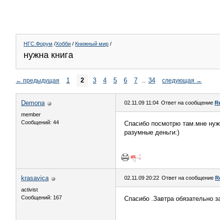
НГС.Форум
/
Хобби
/
Книжный мир
/
нужна книга
1
2
3
4
5
6
7
..
34
←
предыдущая
следующая
→
Demona
02.11.09 11:04
Ответ на сообщение
R
member
Сообщений: 44
Спасибо посмотрю там.мне нуже
разумные деньги:)
krasavica
02.11.09 20:22
Ответ на сообщение
R
activist
Сообщений: 167
Спасибо .Завтра обязательно з