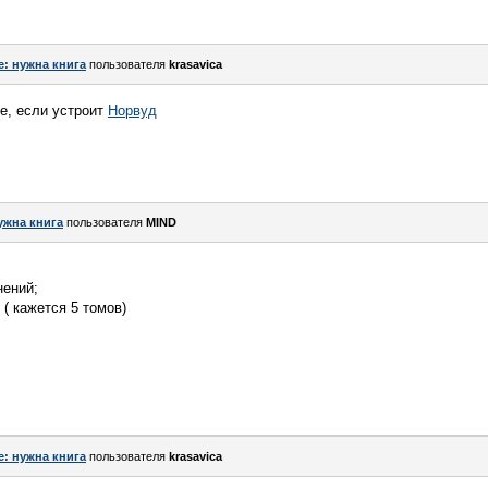
e: нужна книга
пользователя
krasavica
е, если устроит
Норвуд
ужна книга
пользователя
MIND
нений;
( кажется 5 томов)
e: нужна книга
пользователя
krasavica