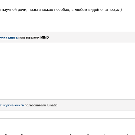
й научной речи, практическое пособие, в любом виде(печатное,эл)
ужна книга
пользователя
MIND
e: нужна книга
пользователя
lunatic