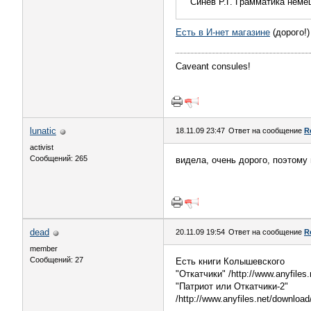
Синев Р.Г. Грамматика неме
Есть в И-нет магазине
(дорого!)
Caveant consules!
lunatic
18.11.09 23:47
Ответ на сообщение
R
activist
Сообщений: 265
видела, очень дорого, поэтому
dead
20.11.09 19:54
Ответ на сообщение
R
member
Сообщений: 27
Есть книги Колышевского
"Откатчики" /http://www.anyfile
"Патриот или Откатчики-2"
/http://www.anyfiles.net/downlo