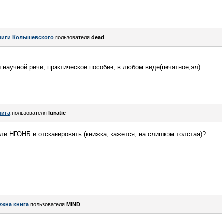
ниги Колышевского
пользователя
dead
й научной речи, практическое пособие, в любом виде(печатное,эл)
нига
пользователя
lunatic
или НГОНБ и отсканировать (книжка, кажется, на слишком толстая)?
ужна книга
пользователя
MIND