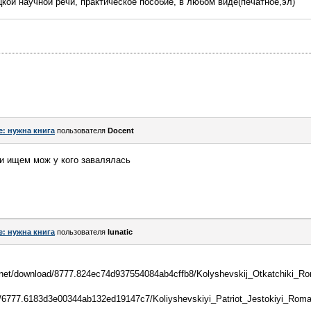
цкой научной речи, практическое пособие, в любом виде(печатное,эл)
e: нужна книга
пользователя
Docent
 и ищем мож у кого завалялась
e: нужна книга
пользователя
lunatic
s.net/download/8777.824ec74d937554084ab4cffb8/Kolyshevskij_Otkatchiki_Ro
ad/6777.6183d3e00344ab132ed19147c7/Koliyshevskiyi_Patriot_Jestokiyi_Roman