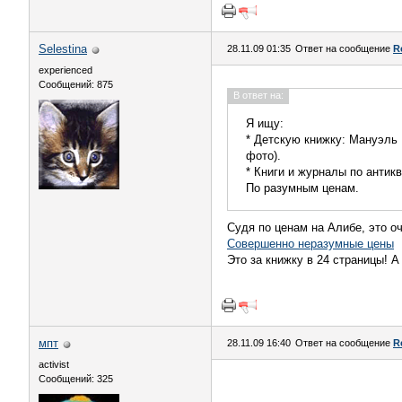
Selestina
28.11.09 01:35
Ответ на сообщение
R
experienced
Сообщений: 875
В ответ на:
Я ищу:
* Детскую книжку: Мануэль
фото).
* Книги и журналы по антикв
По разумным ценам.
Судя по ценам на Алибе, это о
Совершенно неразумные цены
Это за книжку в 24 страницы! 
мпт
28.11.09 16:40
Ответ на сообщение
R
activist
Сообщений: 325