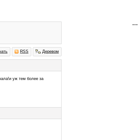
чать
RSS
Деревом
чала!и уж тем более за