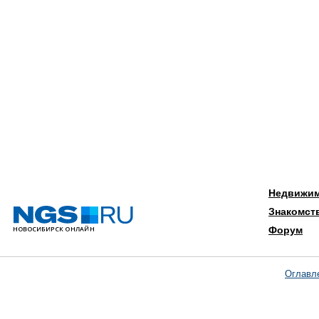
Недвижи
Знакомст
Форум
Оглавл