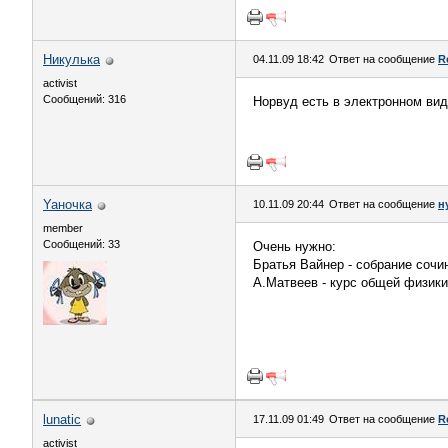
Никулька
04.11.09 18:42
Ответ на сообщение
R
activist
Сообщений: 316
Норвуд есть в электронном вид
Yaночка
10.11.09 20:44
Ответ на сообщение
н
member
Сообщений: 33
Очень нужно:
Братья Вайнер - собрание сочи
А.Матвеев - курс общей физики 
lunatic
17.11.09 01:49
Ответ на сообщение
R
activist