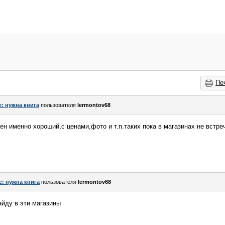
Пе
e: нужна книга
пользователя
lermontov68
н именно хороший,с ценами,фото и т.п.таких пока в магазинах не встре
e: нужна книга
пользователя
lermontov68
айду в эти магазины