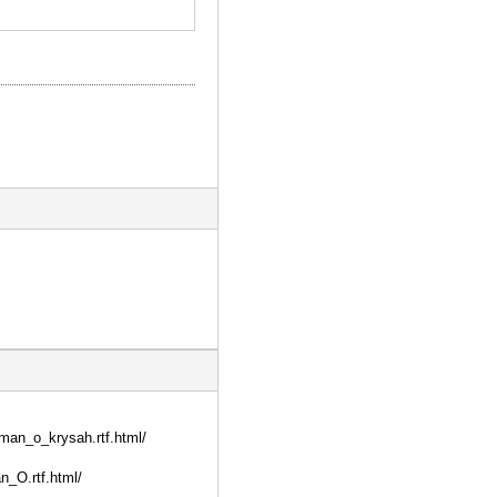
man_o_krysah.rtf.html/
_O.rtf.html/