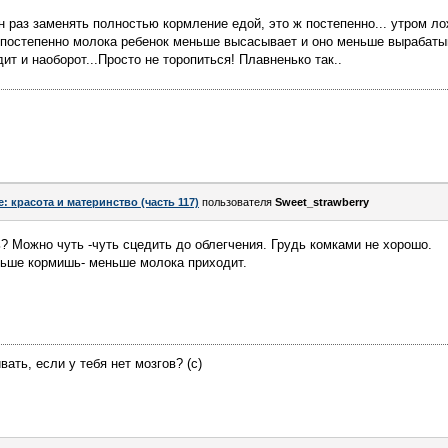
н раз заменять полностью кормление едой, это ж постепенно... утром ло
 постепенно молока ребенок меньше высасывает и оно меньше вырабатыв
т и наоборот...Просто не торопиться! Плавненько так..
e: красота и материнство (часть 117)
пользователя
Sweet_strawberry
? Можно чуть -чуть сцедить до облегчения. Грудь комками не хорошо.
ньше кормишь- меньше молока приходит.
вать, если у тебя нет мозгов? (с)