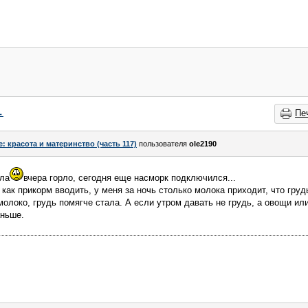
→
Пе
e: красота и материнство (часть 117)
пользователя
ole2190
ела
вчера горло, сегодня еще насморк подключился...
как прикорм вводить, у меня за ночь столько молока приходит, что груд
олоко, грудь помягче стала. А если утром давать не грудь, а овощи или 
аньше.