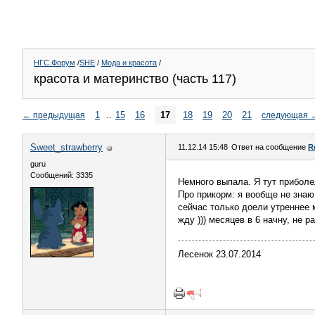
НГС.Форум
/
SHE
/
Мода и красота
/
красота и материнство (часть 117)
1
..
15
16
17
18
19
20
21
←
предыдущая
следующая
Sweet_strawberry
11.12.14 15:48
Ответ на сообщение
R
guru
Сообщений: 3335
Немного выпала. Я тут прибол
Про прикорм: я вообще не знаю 
сейчас только доели утреннее м
жду ))) месяцев в 6 начну, не р
Лесенок 23.07.2014