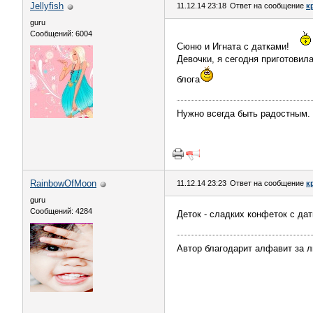
Jellyfish
11.12.14 23:18
Ответ на сообщение
к
guru
Сообщений: 6004
Сюню и Игната с датками!
Девочки, я сегодня приготовила
блога
Нужно всегда быть радостным. 
RainbowOfMoon
11.12.14 23:23
Ответ на сообщение
к
guru
Сообщений: 4284
Деток - сладких конфеток с да
Автор благодарит алфавит за 