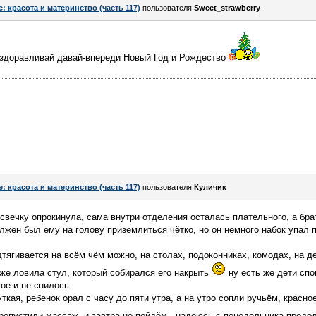
e: красота и материнство (часть 117)
пользователя
Sweet_strawberry
ыздоравливай давай-впереди Новый Год и Рождество
e: красота и материнство (часть 117)
пользователя
Куличик
свечку опрокинула, сама внутри отделения осталась плательного, а брат
лжен был ему на голову приземлиться чётко, но он немного набок упал п
дтягивается на всём чём можно, на столах, подоконниках, комодах, на д
уже ловила стул, который собирался его накрыть
ну есть же дети спо
кое и не снилось
кая, ребенок орал с часу до пяти утра, а на утро сопли ручьём, красное
ропустили массаж, и завтра не пойдём...надеюсь с понедельника продол