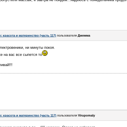
e: красота и материнство (часть 117)
пользователя
Джемма
лектровеники, ни минуты покоя.
е на вас все сыпется то
ивай!!!
e: красота и материнство (часть 117)
пользователя
Virupomaly