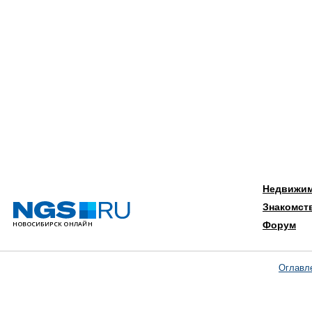
Недвижи
Знакомст
Форум
Оглавл