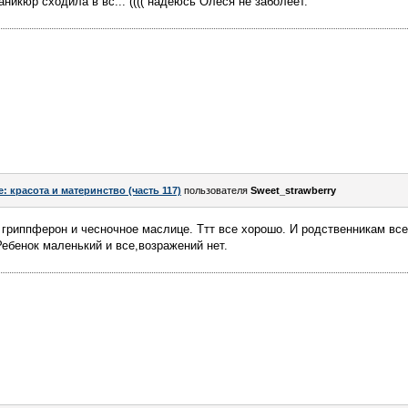
аникюр сходила в вс... (((( надеюсь Олеся не заболеет.
e: красота и материнство (часть 117)
пользователя
Sweet_strawberry
 гриппферон и чесночное маслице. Ттт все хорошо. И родственникам вс
Ребенок маленький и все,возражений нет.