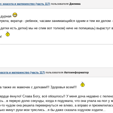
e: красота и материнство (часть 117)
пользователя
Джемма
ь дурная
трела, вкратце - ребенок, часами занимающийся одним и тем же делом -
 детки есть детки) мы не спим вот толком) ниче не попишешь) вырастут 
и!
расота и материнство (часть 117)
пользователя
Автоинформатор
а также их мамочек с датками!!! Здоровья всем!!!
сердце ёкнуло! Слава Богу, всё обошлось!! У меня доча недавно с пелен
сь...в первую долю секунды, когда я подумала, что она упала на пол у
м-то чудом она решила перевернуться не влево, а вправо и преземлилась
ко минут руки мои тряслись...я бы даже сказала ходуном ходили...