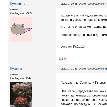
Куличик
11.12.14 19:35
Ответ на сообщение
R
veteran
Сообщений: 2393
ах, так у вас наследственност
сегодня утром по новостям смо
что ты не о часах мечтаешь, ну
лялечек сегодняшних с даткам
Эмилия 15.10.13
Кузяя
11.12.14 21:39
Ответ на сообщение
к
veteran
Сообщений: 1147
Поздравляю Сонечку и Игната, 
Оля, капец, представляю, как 
пока я за пемперсом наклонила
несколько седых волос... Каки
плакала, но следующие несколь