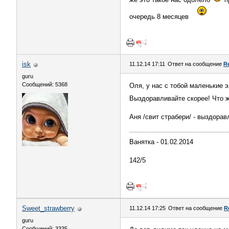
очередь 8 месяцев
isk
11.12.14 17:11
Ответ на сообщение
R
guru
Сообщений: 5368
Оля, у нас с тобой маленькие э
Выздоравливайте скорее! Что ж
Аня /свит страбери/ - выздоравл
Ванятка - 01.02.2014
142/5
Sweet_strawberry
11.12.14 17:25
Ответ на сообщение
R
guru
Сообщений: 3335