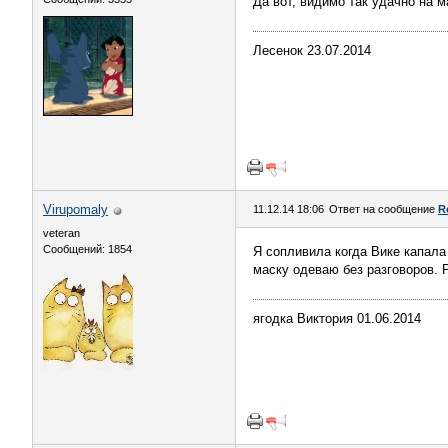
Да вот, видимо так удачно на м
Лесенок 23.07.2014
Virupomaly
11.12.14 18:06
Ответ на сообщение
R
veteran
Сообщений: 1854
Я сопливила когда Вике капала
маску одеваю без разговоров. 
ягодка Виктория 01.06.2014