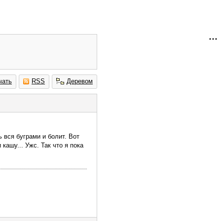
чать
RSS
Деревом
ь вся буграми и болит. Вот
кашу... Ужс. Так что я пока