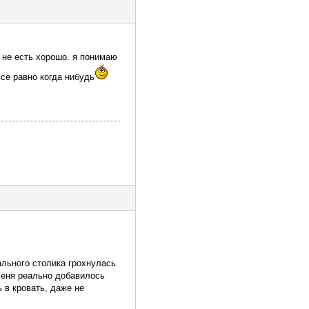
 не есть хорошо. я понимаю
все равно когда нибудь
ального столика грохнулась
 меня реально добавилось
 в кровать, даже не