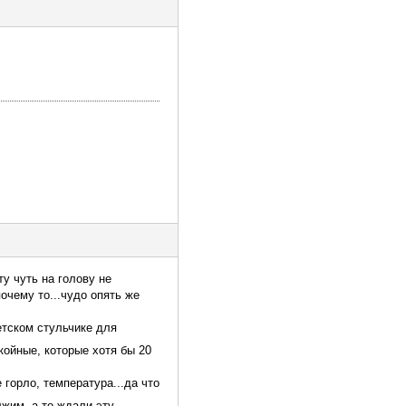
у чуть на голову не
очему то...чудо опять же
етском стульчике для
койные, которые хотя бы 20
 горло, температура...да что
жим, а то ждали эту