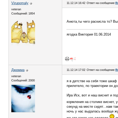
Virupomaly
11.12.14 16:42
Ответ на сообщение
R
veteran
Сообщений: 1854
Анюта,ты чего раскисла то? В
ягодка Виктория 01.06.2014
Джемма
11.12.14 17:02
Ответ на сообщение
R
veteran
Сообщений: 2000
я в детстве на себя тоже шкаф 
прилетело, по траектории он до
Ира Иск, вот и наш виснит и по
кормления на столике виснет, 
секунд на месте сидят...нам та
ночь у нас выдалась вообще жут
же это такое нас одолело
п