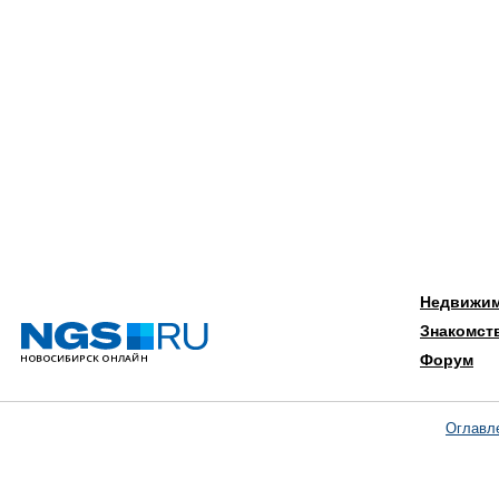
Недвижи
Знакомст
Форум
Оглавл