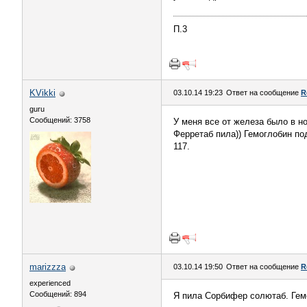
П.3
KVikki
03.10.14 19:23
Ответ на сообщение
R
guru
Сообщений: 3758
У меня все от железа было в но
Ферретаб пила)) Гемоглобин под
117.
marizzza
03.10.14 19:50
Ответ на сообщение
R
experienced
Сообщений: 894
Я пила Сорбифер солютаб. Гем