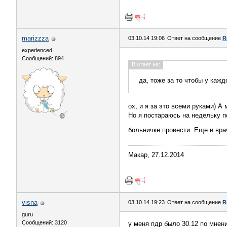
marizzza
03.10.14 19:06
Ответ на сообщение
R
experienced
Сообщений: 894
В ответ на:
да, тоже за то чтобы у каж
ох, и я за это всеми руками) А
Но я постараюсь на недельку по
больничке провести. Еще и вра
Макар, 27.12.2014
visna
03.10.14 19:23
Ответ на сообщение
R
guru
Сообщений: 3120
у меня пдр было 30.12 по мнени