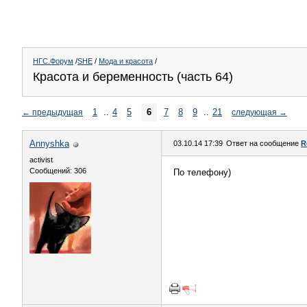
НГС.Форум
/
SHE
/
Мода и красота
/
Красота и беременность (часть 64)
1
..
4
5
6
7
8
9
..
21
←
предыдущая
следующая
→
Annyshka
03.10.14 17:39
Ответ на сообщение
R
activist
Сообщений: 306
По телефону)