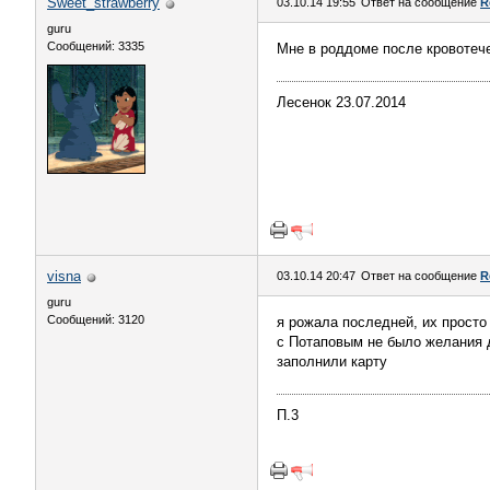
Sweet_strawberry
03.10.14 19:55
Ответ на сообщение
R
guru
Сообщений: 3335
Мне в роддоме после кровотеч
Лесенок 23.07.2014
visna
03.10.14 20:47
Ответ на сообщение
R
guru
Сообщений: 3120
я рожала последней, их просто 
с Потаповым не было желания д
заполнили карту
П.3