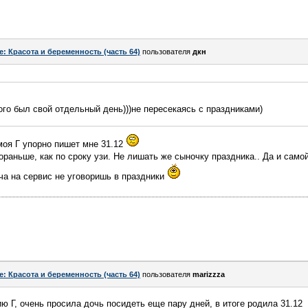
e: Красота и беременность (часть 64)
пользователя
дкн
дого был свой отдельный день)))не пересекаясь с праздниками)
 моя Г упорно пишет мне 31.12
раньше, как по сроку узи. Не лишать же сыночку праздника.. Да и самой
ча на сервис не уговоришь в праздники
e: Красота и беременность (часть 64)
пользователя
marizzza
ю Г, очень просила дочь посидеть еще пару дней, в итоге родила 31.12