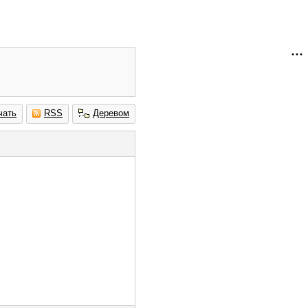
чать
RSS
Деревом