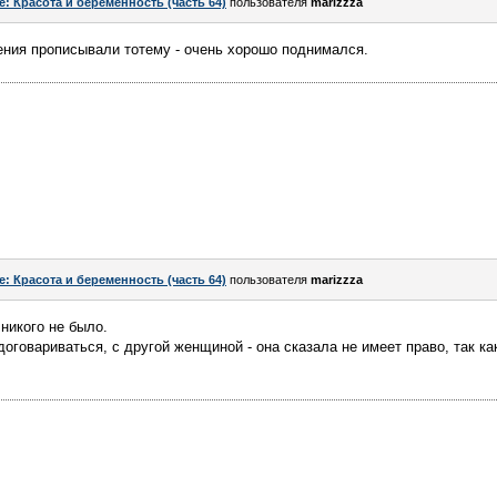
e: Красота и беременность (часть 64)
пользователя
marizzza
ения прописывали тотему - очень хорошо поднимался.
e: Красота и беременность (часть 64)
пользователя
marizzza
никого не было.
оговариваться, с другой женщиной - она сказала не имеет право, так ка