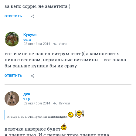
за кэпс сорри. не заметила (
ОТВЕТИТЬ
Кукуся
guru
02 октября 2014
visna
вот и мне не пашел витрум этот:(( а комплевит я
пила с селеном, нормальные витамины... вот знала
бы раньше купила бы их сразу
ОТВЕТИТЬ
дкн
v.i.p.
02 октября 2014
Кукуся
и еще нас потянуло на шикаладки
девочка наверное будет
я элевит пью. И с первым тоже элевит пила