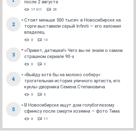
после 2 августа
17 411
28
Стоит меньше 500 тысяч: в Новосибирске на
2
торги выставили серый Infiniti — его заложил
владелец
0
13
«Привет, детишки!» Чего вы не знали о самом
3
страшном сериале 90-х
0
3
«Выйду хотя бы на молоко соберу»:
4
трогательная история уличного артиста, его
куклы-дворника Семена Степановича
0
6
В Новосибирске ищут дом голубоглазому
5
сфинксу после смерти хозяина — фото Тима
0
11