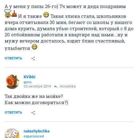
А у меня у папы 26-го) Тч может и деда поздравим
И я также
Такая злюка стала, школьников
вчера отчитывала 30 мин, бегают со школы у нашего
дома курить, думала убью строителей, который с 8 до
20 отбойником работали в квартире над нами...ну и
мужу вечером досталось, ходит блин счастливый,
улыбается
ОТВЕТИТЬ
KVikki
guru
03 октября 2014
Annyshka
Так двойка же на мойке?
Как можно договориться?)
ОТВЕТИТЬ
natashylechka
experienced