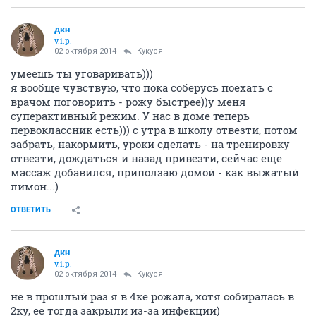
дкн
v.i.p.
02 октября 2014
Кукуся
умеешь ты уговаривать)))
я вообще чувствую, что пока соберусь поехать с
врачом поговорить - рожу быстрее))у меня
суперактивный режим. У нас в доме теперь
первоклассник есть))) с утра в школу отвезти, потом
забрать, накормить, уроки сделать - на тренировку
отвезти, дождаться и назад привезти, сейчас еще
массаж добавился, приползаю домой - как выжатый
лимон...)
ОТВЕТИТЬ
дкн
v.i.p.
02 октября 2014
Кукуся
не в прошлый раз я в 4ке рожала, хотя собиралась в
2ку, ее тогда закрыли из-за инфекции)