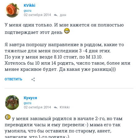
KVikki
guru
02 октября 2014
дкн
У меня один только. И мне кажется он полностью
подтверждает этот день
Я завтра попрошу направление в роддом, какие то
тяжелые для меня последнии 3 -4 дня этих.
По узи у меня везде 8.10 стоит, по М 13.10.
Хотелось бы 10 или 14 родить, число такое, более или
менее красивое будет. Да какая уже разница)))
ОТВЕТИТЬ
Кукуся
guru
02 октября 2014
KVikki
у меня закомый родился в начале 2-го, но там
переводили часы и ему перевели:-) мама его так
умоляла, что бы оставили по старому, анеет,
записали, что 1-го родила:-)