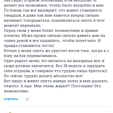
она сидит в одном положении, и ей неудобно. И
делает все возможное, чтобы было неудобно и мне.
По бокам так все выпирает, что живот становится
твердый, и даже как мне кажется вперед сильно
начинает топорщиться, пошевелиться опять в этот
момент нереально.
Перед сном у меня болит позвоночник и правая
лопатка. Мужа прошу сильно сильно давить мне на
спину рукой и все пощипать , чтобы полегчало. И
правда становится легче)
Ночью у меня опять же хрустят кости таза , когда я с
боку на бок переваливаюсь.
Одно радует меня, это началось на выходных все, и
скоро должно закончится. Все 38 недель я ощущала
себя огурцом, и говорила что трудно лишь бриться))
Но сейчас трудно делать абсолютно все!
Вот пишу и живот опять наверх полез и мне дышать
тяжело. А еще. Мне очень жарко!!! Постоянно! Это
невыносимо.
ОТВЕТИТЬ