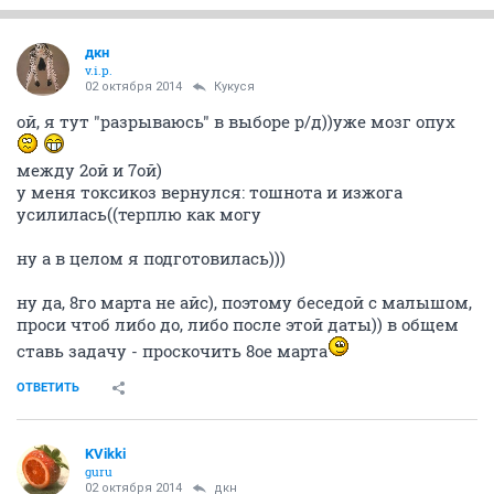
дкн
v.i.p.
02 октября 2014
Кукуся
ой, я тут "разрываюсь" в выборе р/д))уже мозг опух
между 2ой и 7ой)
у меня токсикоз вернулся: тошнота и изжога
усилилась((терплю как могу
ну а в целом я подготовилась)))
ну да, 8го марта не айс), поэтому беседой с малышом,
проси чтоб либо до, либо после этой даты)) в общем
ставь задачу - проскочить 8ое марта
ОТВЕТИТЬ
KVikki
guru
02 октября 2014
дкн