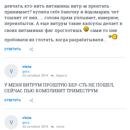
девчата, кто-нить витамины витр-м пренталь
принимает? купила себе баночку и йодомарин, чет
тошнит от них..... голова прям уплывает, наверное,
переизбыток. А еще витрум такие капсулы делает в
своих витаминах-фиг проглотишь
сами то они
пробовали их глотать, когда разрабатывали...
ОТВЕТИТЬ
visna
V
guru
02 октября 2014
Кукуся
У МЕНЯ ВИТРУМ ПРОШЛУЮ БЕР-СТЬ НЕ ПОШЕЛ,
СЕЙЧАС ПЬЮ КОМПЛИВИТ ТРИМЕСТРУМ
ОТВЕТИТЬ
visna
V
guru
02 октября 2014
visna