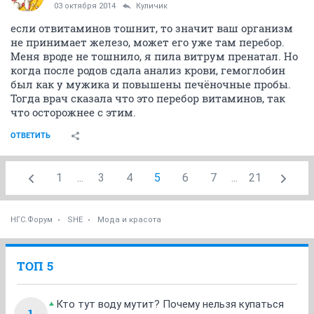
03 октября 2014
Куличик
если отвитаминов тошнит, то значит ваш организм
не принимает железо, может его уже там перебор.
Меня вроде не тошнило, я пила витрум пренатал. Но
когда после родов сдала анализ крови, гемоглобин
был как у мужика и повышены печёночные пробы.
Тогда врач сказала что это перебор витаминов, так
что осторожнее с этим.
ОТВЕТИТЬ
1
...
3
4
5
6
7
...
21
НГС.Форум
SHE
Мода и красота
ТОП 5
Кто тут воду мутит? Почему нельзя купаться
1