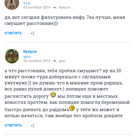
v.i.p.
02 октября 2014
Кукуся
да, вот сегодня фильтровала инфу, 7ка лучше, меня
смущает расстояние)))
ОТВЕТИТЬ
Кукуся
guru
02 октября 2014
дкн
а что расстояния, тебя пробки смущают? ну на 20
минут позже туда доберешься с сигналками
уиууиуиу:)) не думаю что в машине прям родишь,
все равно пулей довезут:) полиция поможет
расчистить дорогу
мы потом еще в местных
новостях прочтем, как полиция помогла беременной
быстро доехать до роддома
у тебя же может и
ночью начаться, там вообще без проблем доедите
ОТВЕТИТЬ