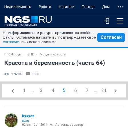
Недвижимость
Работа
Новости
Погода
Дом
На информационном ресурсе применяются cookie-
Согласен
файлы. Оставаясь на сайте, вы подтверждаете свое
согласие
на их использование.
НГС.Форум
SHE
Мода и красота
Красота и беременность (часть 64)
276909
1000
1
...
3
4
5
6
7
...
21
Кукуся
guru
02 октября 2014
Автоинформатор