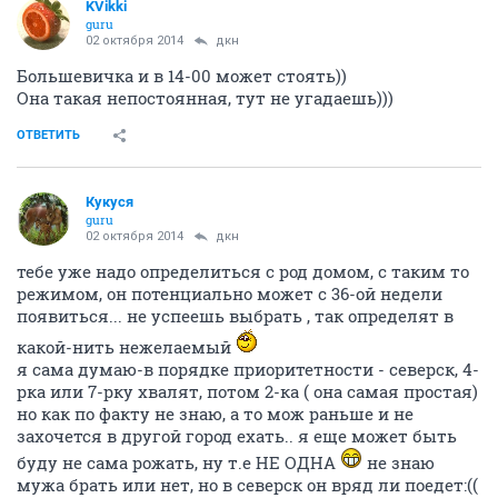
KVikki
guru
02 октября 2014
дкн
Большевичка и в 14-00 может стоять))
Она такая непостоянная, тут не угадаешь)))
ОТВЕТИТЬ
Кукуся
guru
02 октября 2014
дкн
тебе уже надо определиться с род домом, с таким то
режимом, он потенциально может с 36-ой недели
появиться... не успеешь выбрать , так определят в
какой-нить нежелаемый
я сама думаю-в порядке приоритетности - северск, 4-
рка или 7-рку хвалят, потом 2-ка ( она самая простая)
но как по факту не знаю, а то мож раньше и не
захочется в другой город ехать.. я еще может быть
буду не сама рожать, ну т.е НЕ ОДНА
не знаю
мужа брать или нет, но в северск он вряд ли поедет:((