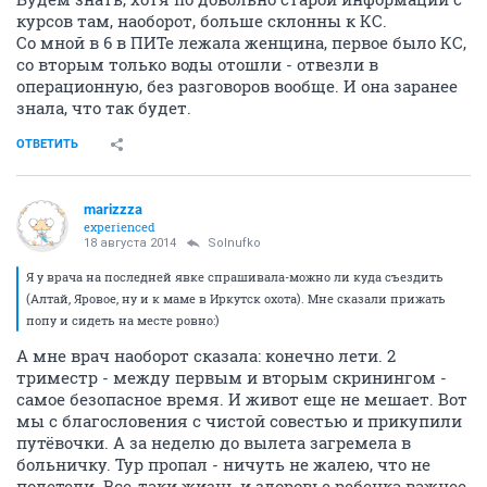
курсов там, наоборот, больше склонны к КС.
Со мной в 6 в ПИТе лежала женщина, первое было КС,
со вторым только воды отошли - отвезли в
операционную, без разговоров вообще. И она заранее
знала, что так будет.
ОТВЕТИТЬ
marizzza
experienced
18 августа 2014
Solnufko
Я у врача на последней явке спрашивала-можно ли куда съездить
(Алтай, Яровое, ну и к маме в Иркутск охота). Мне сказали прижать
попу и сидеть на месте ровно:)
А мне врач наоборот сказала: конечно лети. 2
триместр - между первым и вторым скринингом -
самое безопасное время. И живот еще не мешает. Вот
мы с благословения с чистой совестью и прикупили
путёвочки. А за неделю до вылета загремела в
больничку. Тур пропал - ничуть не жалею, что не
полетели. Все-таки жизнь и здоровье ребенка важнее