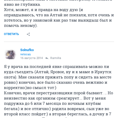
явно не глубинка.
Хотя, может, я и правда на воду дую (и
оправдываюсь, что на Алтай не поехали, хотя очень и
хотелось, но у знакомой как раз там выкидыш был и
помочь некому).
ОТВЕТИТЬ
Solnufko
veteran
16 августа 2014
Ramilla
Я у врача на последней явке спрашивала-можно ли
куда съездить (Алтай, Яровое, ну и к маме в Иркутск
охота). Мне сказали прижать попу и сидеть на месте
ровно:) конечно, все было сказано очень вежливо и
корректно:)но смысл тот:)
Конечно, врачи перестраховщики порой бывают. .. Но
неизвестно как организм среагирует... Вот у меня
подружка до 6 или 7 месяца по ночным клубам
бегала:) и все отлично:) родила вовремя, сын уже во
второй класс пойдет:) а вторая береглась, а дочку в 7