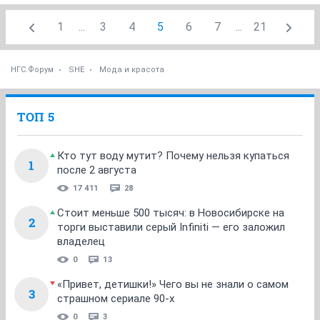
1
...
3
4
5
6
7
...
21
НГС.Форум
SHE
Мода и красота
ТОП 5
Кто тут воду мутит? Почему нельзя купаться
1
после 2 августа
17 411
28
Стоит меньше 500 тысяч: в Новосибирске на
2
торги выставили серый Infiniti — его заложил
владелец
0
13
«Привет, детишки!» Чего вы не знали о самом
3
страшном сериале 90-х
0
3