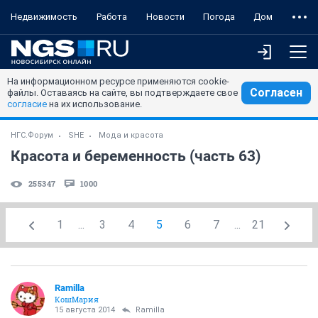
Недвижимость
Работа
Новости
Погода
Дом
На информационном ресурсе применяются cookie-
Согласен
файлы. Оставаясь на сайте, вы подтверждаете свое
согласие
на их использование.
НГС.Форум
SHE
Мода и красота
Красота и беременность (часть 63)
255347
1000
1
...
3
4
5
6
7
...
21
Ramilla
КошМария
15 августа 2014
Ramilla