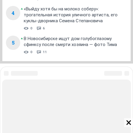
«Выйду хотя бы на молоко соберу»:
4
трогательная история уличного артиста, его
куклы-дворника Семена Степановича
0
6
В Новосибирске ищут дом голубоглазому
5
сфинксу после смерти хозяина — фото Тима
0
11
ЗНАКОМСТВА В НОВОСИБИРСКЕ
ПОГОДА В НОВОСИБИРСКЕ
ПРОБКИ В НОВОСИБИРСКЕ
ФОРУМЫ В НОВОСИБИРСКЕ
ТЕЛЕПРОГРАММА В НОВОСИБИРСКЕ
АФИША В НОВОСИБИРСКЕ
ГОРОСКОП
КУРСЫ ВАЛЮТ В НОВОСИБИРСКЕ
ТУРИЗМ В НОВОСИБИРСКЕ
ПРОМОКОДЫ В НОВОСИБИРСКЕ