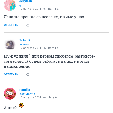
Jellyfish
guru
17 августа 2014
Ramilla
Лена же прошла ер после кс, в киме у нас.
ОТВЕТИТЬ
Solnufko
veteran
17 августа 2014
Ramilla
Муж удивил:) при первом пробегом разговоре-
согласился:) будем работать дальше в этом
направлении:)
ОТВЕТИТЬ
Ramilla
КошМария
17 августа 2014
Jellyfish
А ник?