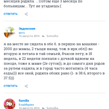
месяцев родила. .. Потом еще 3 месяца по
больницам... Тут не угадаешь:(
ОТВЕТИТЬ
Эвдемония
guru
16 августа 2014
Solnufko
я на месте не сидела в обе б. в первую на машине -
2000 до мамы, 2 тыщи назад, тож в ирк.обл)) во
вторую и летала в тай семьей, 8часов лету, в 18
недель, в 22 недели поехали с дочкой вдвоем на
поезде, тоже к маме (2е суток)), и до самого дня родов
за рулем ездила, и в город часто мотались (4 часа
езды))) все окей, родила обоих рано (1- в 38.6, второго в
37.5)))
ОТВЕТИТЬ
Ramilla
КошМария
16 августа 2014
Solnufko