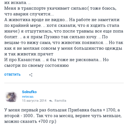
их искала. ..
Меня в транспорте укачивает сильно:( тоже боюсь,
что авария случится...
А животика вроде не видно... На работе не заметили
по крайней мере. .. хотя сказали, что я ходить стала
иначе:) я отшутилась, что после травмы все еще попа
болит. .. а я прям Пузико так сильно хочу. .. По
вещам-то вижу сама, что животик появился. .. Но так
как я не мелкая совсем у меня большинство одежды
и так животик прячет
И про Казахстан. .. я бы тоже не рисковала... Но
смотри по своему состоянию
ОТВЕТИТЬ
Solnufko
veteran
15 августа 2014
Ramilla
У меня первый раз большая Прибавка была + 1700, а
второй - 1000.. Так что за месяц, вернее чуть меньше,
можно сказать +700 гр:)