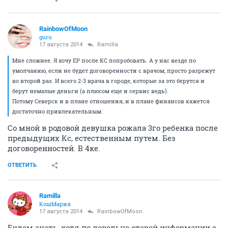
RainbowOfMoon
guru
17 августа 2014
Ramilla
Мне сложнее. Я хочу ЕР после КС попробовать. А у нас везде по
умолчанию, если не будет договоренности с врачом, просто разрежут
во второй раз. И всего 2-3 врача в городе, которые за это берутся и
берут немалые деньги (а плюсом еще и сервис ведь).
Потому Северск и в плане отношения, и в плане финансов кажется
достаточно привлекательным.
Со мной в родовой девушка рожала 3го ребенка после
предыдущих Кс, естественным путем. Без
договоренностей. В 4ке.
ОТВЕТИТЬ
Ramilla
КошМария
17 августа 2014
RainbowOfMoon
Будем знать, хотя по довольно старой информации с