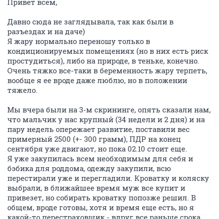
Привет всем,
Давно сюда не заглядывала, так как были в
разъездах и на даче)
Я жару нормально переношу только в
кондиционируемых помещениях (но в них есть риск
простудиться), либо на природе, в теньке, конечно.
Очень тяжко все-таки в беременность жару терпеть,
вообще я ее вроде даже люблю, но в положении
тяжело.
Мы вчера были на 3-м скрининге, опять сказали нам,
что мальчик у нас крупный (34 недели и 2 дня) и на
пару недель опережает развитие, поставили вес
примерный 2500 (+- 300 грамм), ПДР на конец
сентября уже двигают, но пока 02.10 стоит еще.
Я уже закупилась всем необходимым для себя и
бэбика для роддома, одежду закупили, всю
перестирали уже и перегладили. Кроватку и коляску
выбрали, в ближайшее время муж все купит и
привезет, но собирать кроватку попозже решил. В
общем, вроде готовы, хотя и время еще есть, но я
какой-то перестраховщик - вдруг все раньше срока