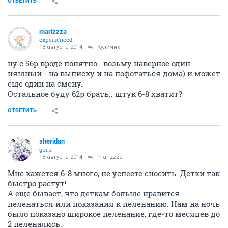
ОТВЕТИТЬ
marizzza
experienced
18 августа 2014
Куличик
ну с 56р вроде понятно.. возьму наверное один
няшный - на выписку и на пофотаться дома) и может
еще один на смену.
Остальное буду 62р брать.. штук 6-8 хватит?
ОТВЕТИТЬ
sheridan
guru
18 августа 2014
marizzza
Мне кажется 6-8 много, не успеете сносить. Детки так
быстро растут!
А еще бывает, что деткам больше нравится
пеленаться или показания к пеленанию. Нам на ночь
было показано широкое пеленание, где-то месяцев до
2 пеленались.