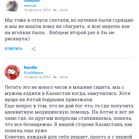
Solnufko
veteran
16 августа 2014
visna
Мы тоже в отпуск слетали, но путевки были горящие
и мы не нашли кому их сбагрить..я всю неделю как
на иголках была... Вобщем второй раз я бы не
рискнула:)
ОТВЕТИТЬ
Ramilla
КошМария
16 августа 2014
visna
Летать это не много часов в машине сидеть, мы с
мужем ездили в Казахстан когда, замучились. Хотя
вроде на Алтай бодрыми приезжали.
Еще вопрос в том, что не дай бог что, то где получить
адекватную медицинскую помощь. На Алтае я вот не
знаю где, по другим вопросам сталкивалась, поняла,
что все безнадежно. В нашей стороне Казахстана, как
поняла, еще хуже.
Конечно, каждый для себя решает, просто я с первой