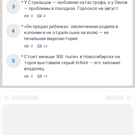
У Стрельцов — любовная катастрофа, а у Овнов
3
— проблемы в поездках. Гороскоп на август
0
8
«Он предал ребенка»: заключенная родила в
4
колонии и не отдала сына на волю — ее
печальная видеоистория
0
22
Стоит меньше 500 тысяч: в Новосибирске на
5
торги выставили серый Infiniti — его заложил
владелец
0
13
ЗНАКОМСТВА В НОВОСИБИРСКЕ
ПОГОДА В НОВОСИБИРСКЕ
ПРОБКИ В НОВОСИБИРСКЕ
ФОРУМЫ В НОВОСИБИРСКЕ
ТЕЛЕПРОГРАММА В НОВОСИБИРСКЕ