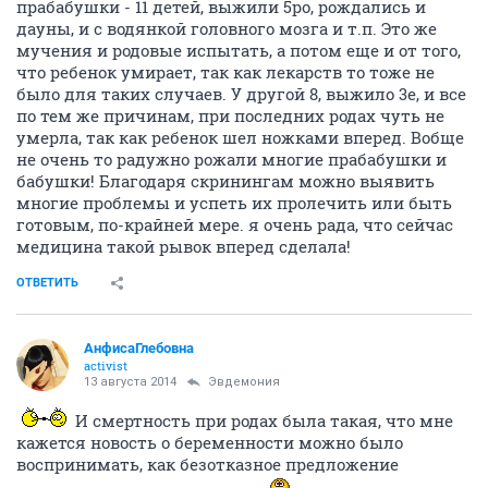
прабабушки - 11 детей, выжили 5ро, рождались и
дауны, и с водянкой головного мозга и т.п. Это же
мучения и родовые испытать, а потом еще и от того,
что ребенок умирает, так как лекарств то тоже не
было для таких случаев. У другой 8, выжило 3е, и все
по тем же причинам, при последних родах чуть не
умерла, так как ребенок шел ножками вперед. Вобще
не очень то радужно рожали многие прабабушки и
бабушки! Благодаря скринингам можно выявить
многие проблемы и успеть их пролечить или быть
готовым, по-крайней мере. я очень рада, что сейчас
медицина такой рывок вперед сделала!
ОТВЕТИТЬ
АнфисаГлебовна
activist
13 августа 2014
Эвдемония
И смертность при родах была такая, что мне
кажется новость о беременности можно было
воспринимать, как безотказное предложение