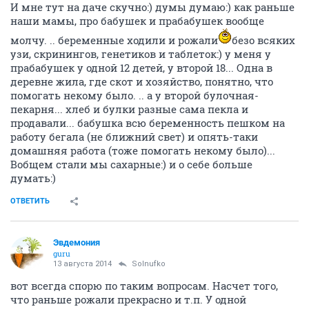
И мне тут на даче скучно:) думы думаю:) как раньше
наши мамы, про бабушек и прабабушек вообще
молчу. .. беременные ходили и рожали
безо всяких
узи, скринингов, генетиков и таблеток:) у меня у
прабабушек у одной 12 детей, у второй 18... Одна в
деревне жила, где скот и хозяйство, понятно, что
помогать некому было. .. а у второй булочная-
пекарня... хлеб и булки разные сама пекла и
продавали... бабушка всю беременность пешком на
работу бегала (не ближний свет) и опять-таки
домашняя работа (тоже помогать некому было)...
Вобщем стали мы сахарные:) и о себе больше
думать:)
ОТВЕТИТЬ
Эвдемония
guru
13 августа 2014
Solnufko
вот всегда спорю по таким вопросам. Насчет того,
что раньше рожали прекрасно и т.п. У одной