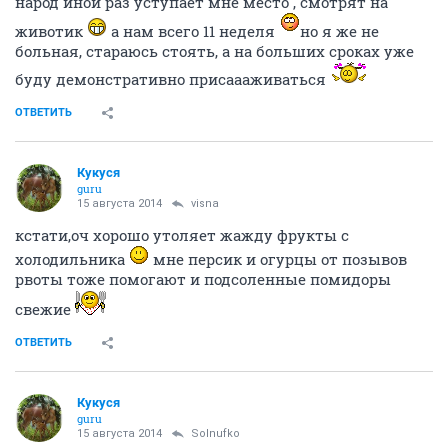
народ иной раз уступает мне место , смотрят на
животик
а нам всего 11 неделя
но я же не
больная, стараюсь стоять, а на больших сроках уже
буду демонстративно присаааживаться
ОТВЕТИТЬ
Кукуся
guru
15 августа 2014
visna
кстати,оч хорошо утоляет жажду фрукты с
холодильника
мне персик и огурцы от позывов
рвоты тоже помогают и подсоленные помидоры
свежие
ОТВЕТИТЬ
Кукуся
guru
15 августа 2014
Solnufko