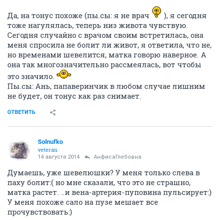
Да, на тонус похоже (пы.сы: я не врач
), я сегодня
тоже нагулялась, теперь низ живота чувствую.
Сегодня случайно с врачом своим встретилась, она
меня спросила не болит ли живот, я ответила, что не,
но временами шевелится, матка говорю наверное. А
она так многозначительно рассмеялась, вот чтобы
это значило.
Пы.сы: Ань, папаверинчик в любом случае лишним
не будет, он тонус как раз снимает.
ОТВЕТИТЬ
Solnufko
veteran
14 августа 2014
АнфисаГлебовна
Думаешь, уже шевелюшки? У меня только слева в
паху болит:( но мне сказали, что это не страшно,
матка растет. ..и вена-артерия-пуповина пульсирует:)
У меня похоже сало на пузе мешает все
прочувствовать:)