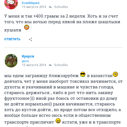
КошМария
15 августа 2014
Solnufko
У меня и так +400 грамм за 2 недели. Хоть и за счет
того, что мы ночью перед явкой на пляже шашлыки
кушали
ОТВЕТИТЬ
Кукуся
guru
15 августа 2014
Solnufko
мы едем заграницу ближзарубеж
в казахстан
девчата, чет у меня наоборот токсикоз начинается, от
духоты и укачиваний в машине и чувства голода,
стараюсь держаться , либо в рот что-нить закину
фруктозное:))) иной раз боюсь от остановки до дому
не дойти нормально)) рыки начинаются, стараюсь
хоть до кустов дойти , но вроде потом все отходило, а
вообще больше всгео оюсь если в общественном
транспорте приспичит
кстати, уже и в транспорте