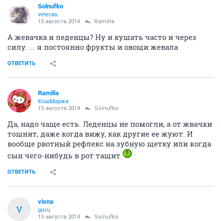
Solnufko
veteran
15 августа 2014
Ramilla
А жевачка и леденцы? Ну и кушать часто и через
силу. ... я постоянно фрукты и овощи жевала
ОТВЕТИТЬ
Ramilla
КошМария
15 августа 2014
Solnufko
Да, надо чаще есть. Леденцы не помогли, а от жвачки
тошнит, даже когда вижу, как другие ее жуют. И
вообще рвотный рефлекс на зубную щетку или когда
сын чего-нибудь в рот тащит
ОТВЕТИТЬ
visna
V
guru
15 августа 2014
Solnufko