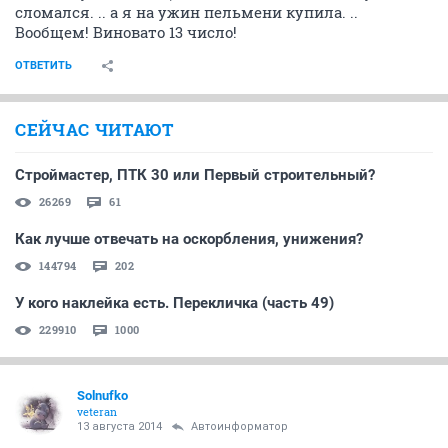
сломался. .. а я на ужин пельмени купила. ..
Вообщем! Виновато 13 число!
ОТВЕТИТЬ
СЕЙЧАС ЧИТАЮТ
Строймастер, ПТК 30 или Первый строительный?
26269
61
Как лучше отвечать на оскорбления, унижения?
144794
202
У кого наклейка есть. Перекличка (часть 49)
229910
1000
Solnufko
veteran
13 августа 2014
Автоинформатор