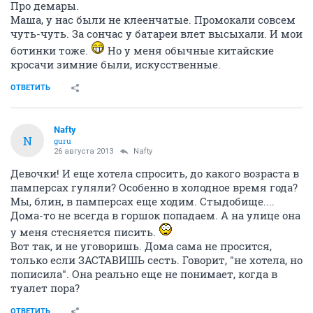
Про демары.
Маша, у нас были не клеенчатые. Промокали совсем
чуть-чуть. За сончас у батареи влет высыхали. И мои
ботинки тоже.
Но у меня обычные китайские
кросачи зимние были, искусственные.
ОТВЕТИТЬ
Nafty
N
guru
26 августа 2013
Nafty
Девочки! И еще хотела спросить, до какого возраста в
памперсах гуляли? Особенно в холодное время года?
Мы, блин, в памперсах еще ходим. Стыдобище....
Дома-то не всегда в горшок попадаем. А на улице она
у меня стесняется писить.
Вот так, и не уговоришь. Дома сама не просится,
только если ЗАСТАВИШЬ сесть. Говорит, "не хотела, но
пописила". Она реально еще не понимает, когда в
туалет пора?
ОТВЕТИТЬ