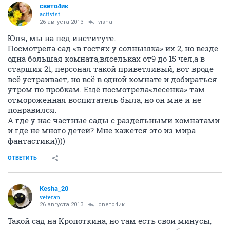
свето4ик
activist
26 августа 2013
visna
Юля, мы на пед.институте.
Посмотрела сад «в гостях у солнышка» их 2, но везде
одна большая комната,вясельках от9 до 15 чел,а в
старших 21, персонал такой приветливый, вот вроде
всё устраивает, но всё в одной комнате и добираться
утром по пробкам. Ещё посмотрела«лесенка» там
отмороженная воспитатель была, но он мне и не
понравился.
А где у нас частные сады с раздельными комнатами
и где не много детей? Мне кажется это из мира
фантастики))))
ОТВЕТИТЬ
Kesha_20
veteran
26 августа 2013
свето4ик
Такой сад на Кропоткина, но там есть свои минусы,