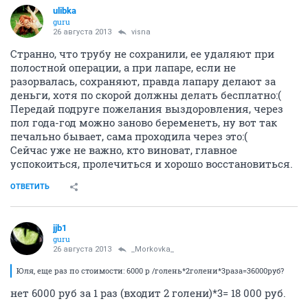
ulibka
guru
26 августа 2013
visna
Странно, что трубу не сохранили, ее удаляют при
полостной операции, а при лапаре, если не
разорвалась, сохраняют, правда лапару делают за
деньги, хотя по скорой должны делать бесплатно:(
Передай подруге пожелания выздоровления, через
пол года-год можно заново беременеть, ну вот так
печально бывает, сама проходила через это:(
Сейчас уже не важно, кто виноват, главное
успокоиться, пролечиться и хорошо восстановиться.
ОТВЕТИТЬ
jjb1
guru
26 августа 2013
_Morkovka_
Юля, еще раз по стоимости: 6000 р /голень*2голени*3раза=36000руб?
нет 6000 руб за 1 раз (входит 2 голени)*3= 18 000 руб.