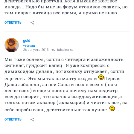
действительно простуда. Хотя дыхание жесткое
иногда... Надо бы мне на форум атопиков сходить, но
там пиарят китайца все время, я прямо не знаю...
ОТВЕТИТЬ
gold
veteran
26 августа 2013
tabakerka
Мы тоже болеем , сопли с четверга и заложенность
сильная, гундосит капец . Я уже компрессы с
димиксидом делала , потихоньку отпускает , сопли
еще есть . Это мы так на манту сходили
Первая
Даша заболела , за ней Саша и после всех я ( но я
легче всех ) и еще я поняла почему нам педиатр
всегда говорит , что сначала сосудосуживающие ,а
только потом аквалор ( аквамарис) и чистить все , на
себе опробывала , действительно так лучше .
ОТВЕТИТЬ