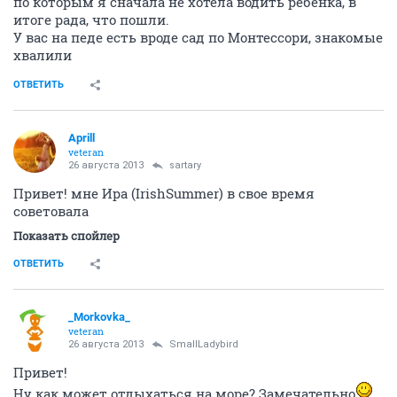
по которым я сначала не хотела водить ребенка, в
итоге рада, что пошли.
У вас на педе есть вроде сад по Монтессори, знакомые
хвалили
ОТВЕТИТЬ
Aprill
veteran
26 августа 2013
sartary
Привет! мне Ира (IrishSummer) в свое время
советовала
Показать спойлер
ОТВЕТИТЬ
_Morkovka_
veteran
26 августа 2013
SmallLadybird
Привет!
Ну как может отдыхаться на море? Замечательно