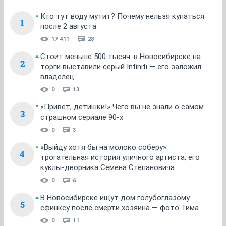
Кто тут воду мутит? Почему нельзя купаться
1
после 2 августа
17 411
28
Стоит меньше 500 тысяч: в Новосибирске на
2
торги выставили серый Infiniti — его заложил
владелец
0
13
«Привет, детишки!» Чего вы не знали о самом
3
страшном сериале 90-х
0
3
«Выйду хотя бы на молоко соберу»:
4
трогательная история уличного артиста, его
куклы-дворника Семена Степановича
0
6
В Новосибирске ищут дом голубоглазому
5
сфинксу после смерти хозяина — фото Тима
0
11