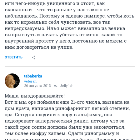
или чего-нибудь увиденного и стоит, как
вкопанный... что-то раньше у нас такого не
наблюдалось. Поэтому я одеваю памперс, чтобы хоть
как то нормально себя чувствовать, все так
непредсказуемо. Илья может внезапно из велика
выпрыгнуть и начать убегать от меня. какой-то
внутренний протест у него, постоянно не можем с
ним договориться на улице.
ОТВЕТИТЬ
tabakerka
veteran
26 августа 2013
Jellyfish
Маша, выздоравливайте!
Вот и мы орз поймали еще 21-ого числа, вызвала на
дом врача, написала ринофарингит легкой степени,
орз. Сегодня сходили к лору в альфамед, она
подозревает аллергический ринит, потому что за
такой срок сопли должны были уже закончиться,
тем более изофру капаем. Сдали ринограмму и
мазок, посмотрим что дальше будет. Девочки, у кого