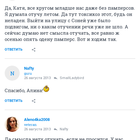
Да, Катя, все кругом младше нас даже без памперсов.
Я думала отучу летом. Да тут токсикоз этот, будь он
неладен. Выйти на улицу с Соней уже было
подвигом, ни о каком отучении речи уже не шло. А
сейчас думаю нет смысла отучать, все равно ж
осенью опять одену памперс. Вот и ходим так.
ОТВЕТИТЬ
Nafty
N
guru
26 августа 2013
SmallLadybird
Спасибо, Алина!
ОТВЕТИТЬ
Aleno4ka2008
veteran
26 августа 2013
Nafty
Да смысла нету отучать. если не просится. У нас