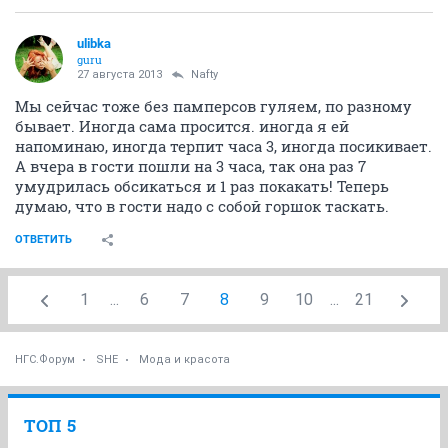
ulibka
guru
27 августа 2013
Nafty
Мы сейчас тоже без памперсов гуляем, по разному
бывает. Иногда сама просится. иногда я ей
напоминаю, иногда терпит часа 3, иногда посикивает.
А вчера в гости пошли на 3 часа, так она раз 7
умудрилась обсикаться и 1 раз покакать! Теперь
думаю, что в гости надо с собой горшок таскать.
ОТВЕТИТЬ
1
...
6
7
8
9
10
...
21
НГС.Форум
SHE
Мода и красота
ТОП 5