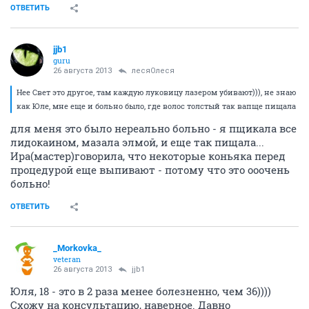
ОТВЕТИТЬ
jjb1
guru
26 августа 2013
лесяОлеся
Нее Свет это другое, там каждую луковицу лазером убивают))), не знаю
как Юле, мне еще и больно было, где волос толстый так вапще пищала
для меня это было нереально больно - я пщикала все
лидокаином, мазала элмой, и еще так пищала...
Ира(мастер)говорила, что некоторые коньяка перед
процедурой еще выпивают - потому что это ооочень
больно!
ОТВЕТИТЬ
_Morkovka_
veteran
26 августа 2013
jjb1
Юля, 18 - это в 2 раза менее болезненно, чем 36))))
Схожу на консультацию, наверное. Давно