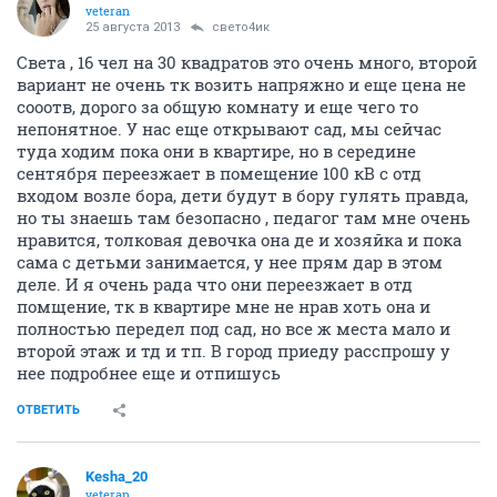
veteran
25 августа 2013
свето4ик
Света , 16 чел на 30 квадратов это очень много, второй
вариант не очень тк возить напряжно и еще цена не
сооотв, дорого за общую комнату и еще чего то
непонятное. У нас еще открывают сад, мы сейчас
туда ходим пока они в квартире, но в середине
сентября переезжает в помещение 100 кВ с отд
входом возле бора, дети будут в бору гулять правда,
но ты знаешь там безопасно , педагог там мне очень
нравится, толковая девочка она де и хозяйка и пока
сама с детьми занимается, у нее прям дар в этом
деле. И я очень рада что они переезжает в отд
помщение, тк в квартире мне не нрав хоть она и
полностью передел под сад, но все ж места мало и
второй этаж и тд и тп. В город приеду расспрошу у
нее подробнее еще и отпишусь
ОТВЕТИТЬ
Kesha_20
veteran