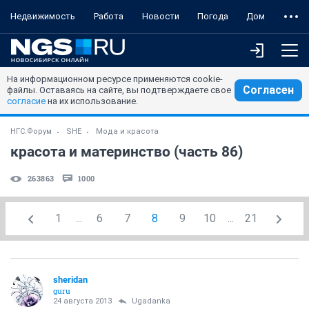
Недвижимость
Работа
Новости
Погода
Дом
На информационном ресурсе применяются cookie-
Согласен
файлы. Оставаясь на сайте, вы подтверждаете свое
согласие
на их использование.
НГС.Форум
SHE
Мода и красота
красота и материнство (часть 86)
263863
1000
1
...
6
7
8
9
10
...
21
sheridan
guru
24 августа 2013
Ugadanka