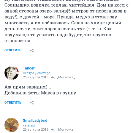
Солнышко, водичка теплая, чистейшая. Дом на косе: с
одной стороны озеро-залив(5 метров от порога вход в
воду!), с другой - море. Правда, медуз в этом году
многовато, я их побаиваюсь. Саша на улице целый
день почти, спит хорошо очень тут (т-т-т). Как
подумаю,ч то уезжать надо будет, так грустно
становится.
ОТВЕТИТЬ
Tancer
Сестра Декстера
26 августа 2013
_Morkovka_
Аж прям завидно:)...
Добавила фоты Макса в группу
ОТВЕТИТЬ
SmallLadybird
veteran
26 августа 2013
_Morkovka_