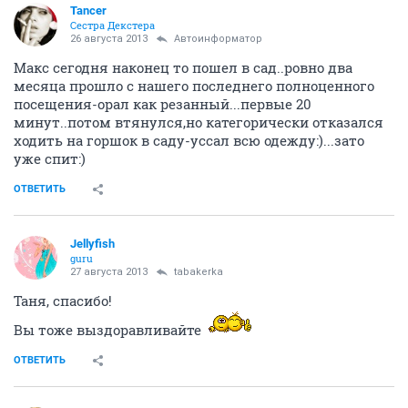
Tancer
Сестра Декстера
26 августа 2013
Автоинформатор
Макс сегодня наконец то пошел в сад..ровно два
месяца прошло с нашего последнего полноценного
посещения-орал как резанный...первые 20
минут..потом втянулся,но категорически отказался
ходить на горшок в саду-уссал всю одежду:)...зато
уже спит:)
ОТВЕТИТЬ
Jellyfish
guru
27 августа 2013
tabakerka
Таня, спасибо!
Вы тоже выздоравливайте
ОТВЕТИТЬ