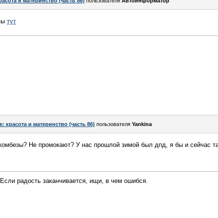
расота и материнство (часть 86)
пользователя
Автоинформатор
езы
тут
e: красота и материнство (часть 86)
пользователя
Yankina
комбезы? Не промокают? У нас прошлой зимой был дпд, я бы и сейчас та
Если радость заканчивается, ищи, в чем ошибся.