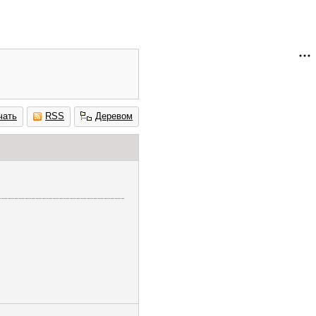
чать
RSS
Деревом