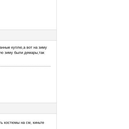
анные куплю,а вот на зиму
ую зиму были демары,так
ть костюмы на см, киньте