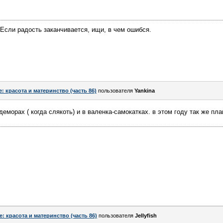
Если радость заканчивается, ищи, в чем ошибся.
e: красота и материнство (часть 86)
пользователя
Yankina
морах ( когда слякоть) и в валенка-самокатках. в этом году так же пл
e: красота и материнство (часть 86)
пользователя
Jellyfish