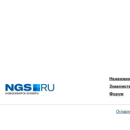
Недвижи
Знакомст
Форум
Оглавл