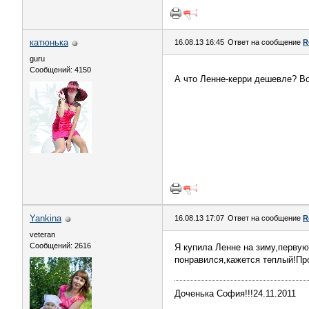
катюнька
16.08.13 16:45
Ответ на сообщение
R
guru
Сообщений: 4150
А что Ленне-керри дешевле? В
Yankina
16.08.13 17:07
Ответ на сообщение
R
veteran
Сообщений: 2616
Я купила Ленне на зиму,первую
понравился,кажется теплый!Про
Доченька София!!!24.11.2011