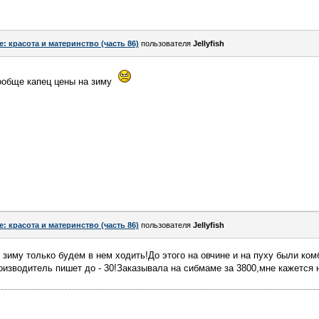
e: красота и материнство (часть 86)
пользователя
Jellyfish
ообще капец цены на зиму
e: красота и материнство (часть 86)
пользователя
Jellyfish
 зиму только будем в нем ходить!До этого на овчине и на пуху были ко
изводитель пишет до - 30!Заказывала на сибмаме за 3800,мне кажется 