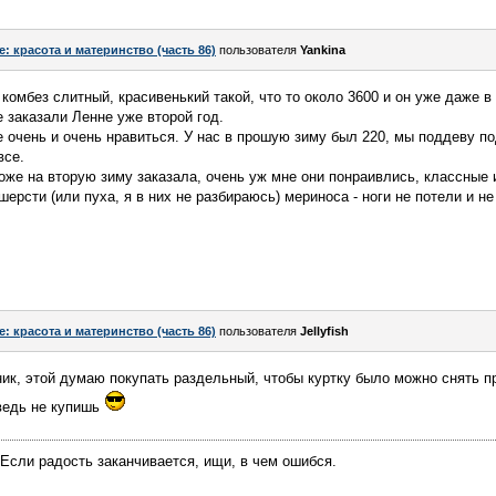
e: красота и материнство (часть 86)
пользователя
Yankina
 комбез слитный, красивенький такой, что то около 3600 и он уже даже в
е заказали Ленне уже второй год.
 очень и очень нравиться. У нас в прошую зиму был 220, мы поддеву под
все.
тоже на вторую зиму заказала, очень уж мне они понраивлись, классные 
шерсти (или пуха, я в них не разбираюсь) мериноса - ноги не потели и н
e: красота и материнство (часть 86)
пользователя
Jellyfish
ик, этой думаю покупать раздельный, чтобы куртку было можно снять п
 ведь не купишь
Если радость заканчивается, ищи, в чем ошибся.