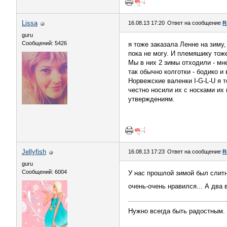
Lissa
16.08.13 17:20
Ответ на сообщение
R
guru
Сообщений: 5426
я тоже заказала Ленне на зиму,
пока не могу. И племяшику тож
Мы в них 2 зимы отходили - мне
так обычно колготки - бодико и 
Норвежские валенки I-G-L-U я 
честно носили их с носками их 
утверждениям.
Jellyfish
16.08.13 17:23
Ответ на сообщение
R
guru
Сообщений: 6004
У нас прошлой зимой был слитн
очень-очень нравился... А два
Нужно всегда быть радостным. 