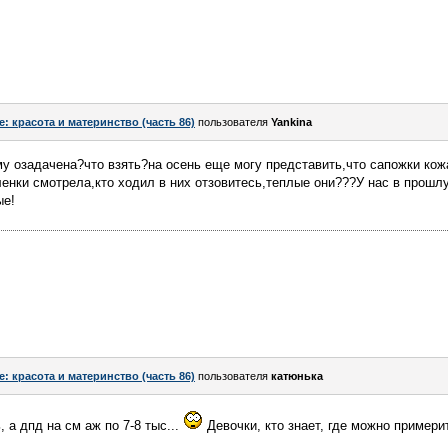
e: красота и материнство (часть 86)
пользователя
Yankina
му озадачена?что взять?на осень еще могу представить,что сапожки кож
енки смотрела,кто ходил в них отзовитесь,теплые они???У нас в прошл
ые!
e: красота и материнство (часть 86)
пользователя
катюнька
, а дпд на см аж по 7-8 тыс...
Девочки, кто знает, где можно примери