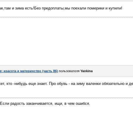
е,там и зима есть!Без предоплаты,мы поехали померики и купили!
e: красота и материнство (часть 86)
пользователя
Yankina
ет, кто -нибудь еще знает. Про обувь - на зиму валенки обязательно и 
Если радость заканчивается, ищи, в чем ошибся.