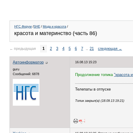
НГС.Форум
/
SHE
/
Мода и красота
/
красота и материнство (часть 86)
1
2
3
4
5
6
7
..
21
←
предыдущая
следующая
→
Автоинформатор
16.08.13 15:23
guru
Сообщений: 6878
Продолжение топика
"красота и
Телепаты в отпуске
Топик закрыл(а) (18.09.13 19:21)