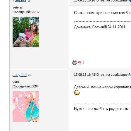
Yankina
16.08.13 16:26
Ответ на сообщение
к
veteran
Сообщений: 2616
Света посмотри осенние комб
Доченька София!!!24.11.2011
Jellyfish
16.08.13 16:43
Ответ на сообщение
R
guru
Сообщений: 6004
Девочки, ленне-керри хорошие 
Нужно всегда быть радостным. 