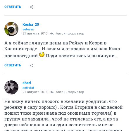
ОТВЕТИТЬ
Kesha_20
veteran
21 августа 2013
Автоинформатор
А я сейчас глянула цены на Рейму и Керри в
Калининграде... И зачем я отправила им наш Кико
прошлогодний
Поди посмеялись и выкинули...
ОТВЕТИТЬ
sheri
activist
21 августа 2013
Автоинформатор
Не вижу ничего плохого в желании убедится, что
ребенку в саду хорошо) . Когда Егоркин в сад весной
пошел тоже приезжала под окошками торчала)) в
группу не заходила , чтоб не отвлекать его, а из за
двери наблюдала и ни один воспитатель мне не
сказал что я сумашедшая) дня три - четыре ездила