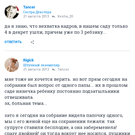
Tancer
Сестра Декстера
21 августа 2013
Kesha_20
да я знаю, что нехватка кадров, в нашем саду только
4 в декрет ушли, причем уже по 3 ребзику...
ОТВЕТИТЬ
Rigick
Штучный экземпляр
21 августа 2013
Tancer
мне тоже не хочется верить. но вот прям сегодня на
собрании был вопрос от одного папы... их в прошлом
саде нянечка ребенку постоянно подзатыльники
отвешивала.
эх, больная тема...
зато я сегодня на собрание видела папочку одного,
мы с его женой еще на сохранении лежали. так
супруге ставили бесплодие, а она забеременела!
сразу двойней! он тогда вокруг нее носился, пушинки