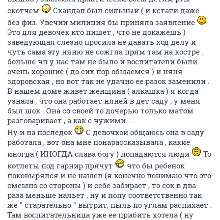
скотчем
Скандал был сильный ( и кстати даже
без физ. Увечий милиция бы приняла заявление
Это для девочек кто пишет , что не докажешь )
заведующая слезно просила не давать ход делу и
чуть сама эту няню не сожгла прям там на костре .
больше чп у нас там не было и воспитатели были
очень хорошие ( до сих пор общаемся ) и няня
здоровская , но вот так не удачно ее разок заменили .
В нашем доме живет женщина ( алкашка ) я когда
узнала , что она работает няней в дет саду , у меня
был шок . Она со своей то дочерью только матом
разговаривает , а как с чужими ....
Ну и на последок
С девочкой общаюсь она в саду
работала , вот она мне понарассказывала , какие
иногда ( ИНОГДА слава богу ) попадаются люди
То
котлеты под гарнир прячут
что бы ребенок
поковырялся и не нашел (я конечно понимаю что это
смешно со стороны ) и себе забирает , то сок в два
раза меньше нальет , ну и попу соответственно так
же " старательно " вытрит, пыль по углам распихает .
Там воспитательница уже ее прибить хотела ( ну