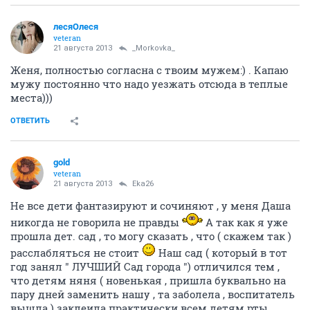
лесяОлеся
veteran
21 августа 2013
_Morkovka_
Женя, полностью согласна с твоим мужем:) . Капаю
мужу постоянно что надо уезжать отсюда в теплые
места)))
ОТВЕТИТЬ
gold
veteran
21 августа 2013
Eka26
Не все дети фантазируют и сочиняют , у меня Даша
никогда не говорила не правды
А так как я уже
прошла дет. сад , то могу сказать , что ( скажем так )
расслабляться не стоит
Наш сад ( который в тот
год занял " ЛУЧШИЙ Сад города ") отличился тем ,
что детям няня ( новенькая , пришла буквально на
пару дней заменить нашу , та заболела , воспитатель
вышла ) заклеила практически всем детям рты