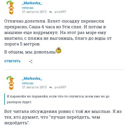
_Morkovka_
veteran
21 августа 2013
positiFF
Отлично долетели. Взлет-посадку перенесли
прекрасно, Саша 4 часа из 5ти спал. И потом в
машине еще вздремнул. На этот раз море ему
вкатило, с пляжа не выгонишь, благо до воды от
порога 5 метров.
В общем, мы довольны
ОТВЕТИТЬ
_Morkovka_
veteran
21 августа 2013
positiFF
И паранойя не паранойя, если что-то случится, всем уже не до
разборок будет.
Вот читала обсуждения ровно с той же мыслью. Я из
тех, кто думает, что "лучше перебдеть, чем
недобдеть".