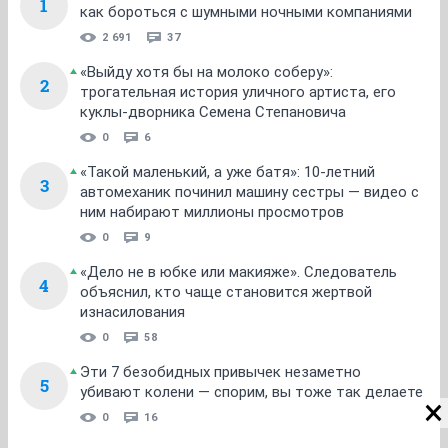
1
как бороться с шумными ночными компаниями
2 691
37
«Выйду хотя бы на молоко соберу»:
2
трогательная история уличного артиста, его
куклы-дворника Семена Степановича
0
6
«Такой маленький, а уже батя»: 10-летний
3
автомеханик починил машину сестры — видео с
ним набирают миллионы просмотров
0
9
«Дело не в юбке или макияже». Следователь
4
объяснил, кто чаще становится жертвой
изнасилования
0
58
Эти 7 безобидных привычек незаметно
5
убивают колени — спорим, вы тоже так делаете
0
16