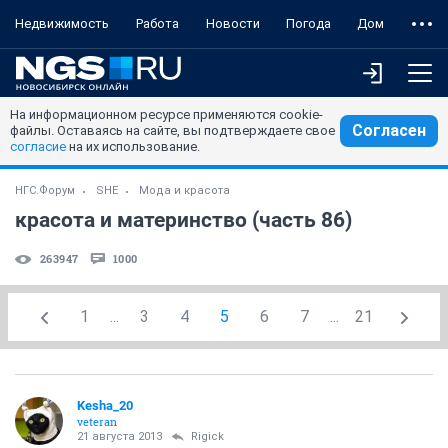
Недвижимость
Работа
Новости
Погода
Дом
На информационном ресурсе применяются cookie-
Согласен
файлы. Оставаясь на сайте, вы подтверждаете свое
согласие
на их использование.
НГС.Форум
SHE
Мода и красота
красота и материнство (часть 86)
263947
1000
1
...
3
4
5
6
7
...
21
Kesha_20
veteran
21 августа 2013
Rigick