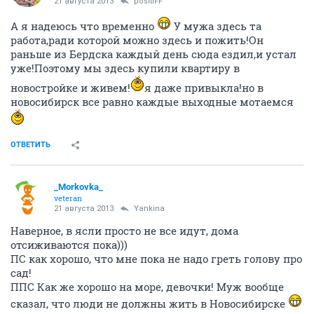
21 августа 2013
positiFF
А я надеюсь что временно
У мужа здесь та
работа,ради которой можно здесь и пожить!Он
раньше из Бердска каждый день сюда ездил,и устал
уже!Поэтому мы здесь купили квартиру в
новостройке и живем!
я даже привыкла!но в
новосибирск все равно каждые выходные мотаемся
ОТВЕТИТЬ
_Morkovka_
veteran
21 августа 2013
Yankina
Наверное, в ясли просто не все идут, дома
отсиживаются пока)))
ПС как хорошо, что мне пока не надо греть голову про
сад!
ППС Как же хорошо на море, девочки! Муж вообще
сказал, что люди не должны жить в Новосибирске