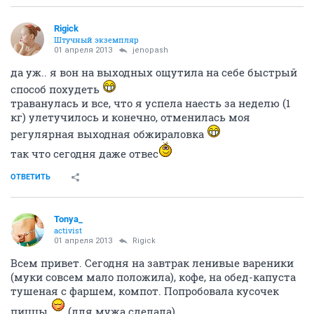
Rigick
Штучный экземпляр
01 апреля 2013
jenopash
да уж.. я вон на выходных ощутила на себе быстрый
способ похудеть
траванулась и все, что я успела наесть за неделю (1
кг) улетучилось и конечно, отменилась моя
регулярная выходная обжираловка
так что сегодня даже отвес
ОТВЕТИТЬ
Tonya_
activist
01 апреля 2013
Rigick
Всем привет. Сегодня на завтрак ленивые вареники
(муки совсем мало положила), кофе, на обед-капуста
тушеная с фаршем, компот. Попробовала кусочек
пиццы
(для мужа сделала)