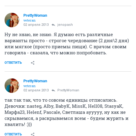
PrettyWoman
veteran
02 апреля 2013
jenopash
Ну не знаю, не знаю. Я думаю есть различные
варианты просто - строгое чередование (2 дня\2 дня)
или мягкое (просто приемы пищи). С врачом своим
говорила - сказала, что можно попробовать.
ОТВЕТИТЬ
PrettyWoman
veteran
02 апреля 2013
PrettyWoman
так так так, что то совсем единицы отписались.
Девочки: nasteg, Alby, BabyK, MissK, Hell08, StasyaK,
Марфа23, Helenf, Pascale, Светлаша аууууу, ну как не
скрываемся, а раскрываемся всем - будем журить и
хвалить! :)))
ОТВЕТИТЬ