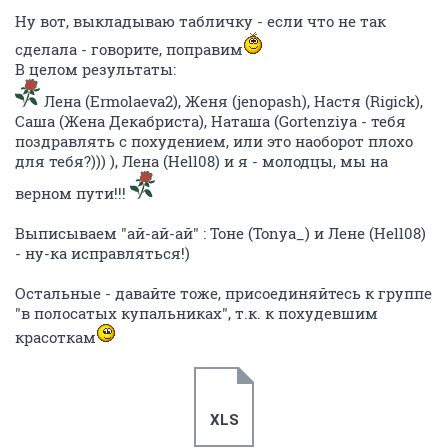
Ну вот, выкладываю табличку - если что не так
сделала - говорите, поправим
В целом результаты:
Лена (Ermolaeva2), Женя (jenopash), Настя (Rigick),
Саша (Жена Декабриста), Наташа (Gortenziya - тебя
поздравлять с похудением, или это наоборот плохо
для тебя?))) ), Лена (Hell08) и я - молодцы, мы на
верном пути!!!
Выписываем "ай-ай-ай" : Тоне (Tonya_) и Лене (Hell08)
- ну-ка исправляться!)
Остальные - давайте тоже, присоединяйтесь к группе
"в полосатых купальниках", т.к. к похудевшим
красоткам
XLS