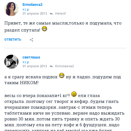
Ermolaeva2
v.i.p.
01 апреля 2013
Helenf
Привет, те же самые мысли,только я подумала, что
раздел спутала!
ОТВЕТИТЬ
светлаша
v.i.p.
01 апреля 2013
Ermolaeva2
а я сразу искала подвох
ну и ладно..подудем под
таким НИКОМ!
весы со вчера показали+1 кг!!
ели глаза
открыла..поэтому сег творог и кефир..будем гнать
вчерашние помидорки..завтрак-с этими теперь
таблетками ниче не успеваю..вернее надо выжидать
ровно 30 мин..потом пить травку и опять ждать 30
мин..поэтому ела на лету-кофе и 6 фундушек..надо
переносить завтрак на раб место! ща уже будет