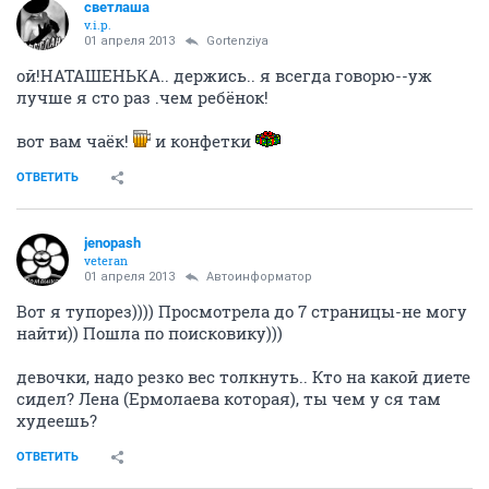
светлаша
v.i.p.
01 апреля 2013
Gortenziya
ой!НАТАШЕНЬКА.. держись.. я всегда говорю--уж
лучше я сто раз .чем ребёнок!
вот вам чаёк!
и конфетки
ОТВЕТИТЬ
jenopash
veteran
01 апреля 2013
Автоинформатор
Вот я тупорез)))) Просмотрела до 7 страницы-не могу
найти)) Пошла по поисковику)))
девочки, надо резко вес толкнуть.. Кто на какой диете
сидел? Лена (Ермолаева которая), ты чем у ся там
худеешь?
ОТВЕТИТЬ