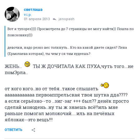
светлаша
v.i.p.
01 апреля 2013
jenopash
Вот я тупорез)))) Просмотрела до 7 страницы-не могу найти)) Пошла по
поисковику)))
девочки, надо резко вес толкнуть.. Кто на какой диете сидел? Лена
(Ермолаева которая), ты чем у ся там худеешь?
ЖЕНЬ..
ТЫ Ж ДОЧИТАЛА КАК ПУХА,чуть того...не
помЭрла..
от кого кого..но от тебя..такое слышать
аааааааааааа первоаппрельская твоя шутка дда????
а если серьёзно--то ..зиг-заг +++ был?? денёк просто
сделай монодень..ну ты ж знаешь всё!!иль мне
раньше помогал молокочай....иль на печёных
яблоках--это вещь!!!
ОТВЕТИТЬ