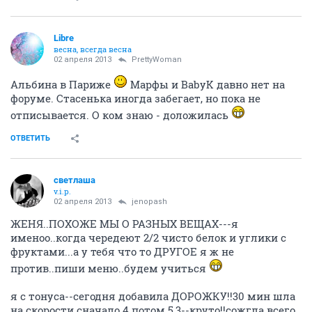
Libre
весна, всегда весна
02 апреля 2013
PrettyWoman
Альбина в Париже
Марфы и BabyK давно нет на
форуме. Стасенька иногда забегает, но пока не
отписывается. О ком знаю - доложилась
ОТВЕТИТЬ
светлаша
v.i.p.
02 апреля 2013
jenopash
ЖЕНЯ..ПОХОЖЕ МЫ О РАЗНЫХ ВЕЩАХ---я
именоо..когда чередеют 2/2 чисто белок и углики с
фруктами...а у тебя что то ДРУГОЕ я ж не
против..пиши меню..будем учиться
я с тонуса--сегодня добавила ДОРОЖКУ!!30 мин шла
на скорости сначало 4 потом 5,3--круто!!сожгла всего