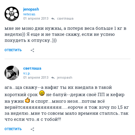
jenopash
veteran
01 апреля 2013
светлаша
мне не моно дни нужны, а потеря веса больше 1 кг в
неделю)) Я еще и не такое скажу, если не успею
похудеть к отпуску..)))
ОТВЕТИТЬ
светлаша
v.i.p.
01 апреля 2013
jenopash
ага...ща скажу--а нафиг ты их наедала в такой
короткий срок
не балуй--держи своё ПП и кефир
на ужин
и спорт...много незя...потом всё
вернётсяяяяяяяяяяяяя.....еороче я тож хочу по 1,5 кг
за неделю..мне то совсем мало времени сталлсь..так
что если что..я с тобой!!!
ОТВЕТИТЬ