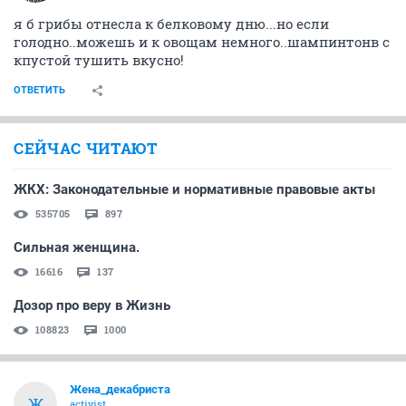
я б грибы отнесла к белковому дню...но если
голодно..можешь и к овощам немного..шампинтонв с
кпустой тушить вкусно!
ОТВЕТИТЬ
СЕЙЧАС ЧИТАЮТ
ЖКХ: Законодательные и нормативные правовые акты
535705
897
Сильная женщина.
16616
137
Дозор про веру в Жизнь
108823
1000
Жена_декабриста
Ж
activist