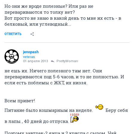
Но они же вроде полезные? Или раз не
перевариваются то толку нет?
Вот просто не знаю в какой день то мне их есть - в
белковый, или углеводный...
ОТВЕТИТЬ
jenopash
veteran
01 апреля 2013
PrettyWoman
не ешь их. Ничего полезного там нет. Они
перевариваются под 5-6 часов, и то не полностью. И
если есть поблемы с ЖКТ, их низзя.
Всем привет!
Питание было кошмарным на неделе.
Беру себя
в лапы , 40 дней до отпуска.
Поэтому завтрак-2 яица и 2 криспа с сыром. Чай