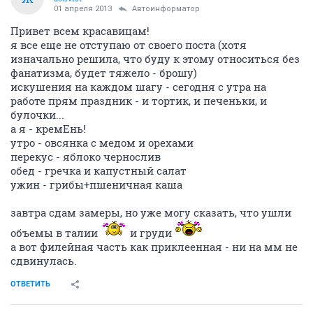
01 апреля 2013
Автоинформатор
Привет всем красавицам!
я все еще не отступаю от своего поста (хотя
изначально решила, что буду к этому относиться без
фанатизма, будет тяжело - брошу)
искушения на каждом шагу - сегодня с утра на
работе прям праздник - и тортик, и печеньки, и
булочки...
а я - кремЕнь!
утро - овсянка с медом и орехами
перекус - яблоко чернослив
обед - гречка и капустный салат
ужин - грибы+пшеничная каша
завтра сдам замеры, но уже могу сказать, что ушли
объемы в талии
и груди
а вот филейная часть как приклеенная - ни на мм не
сдвинулась.
ОТВЕТИТЬ