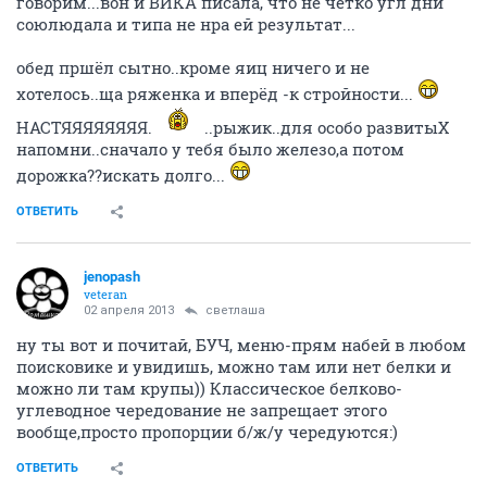
говорим...вон и ВИКА писала, что не чётко угл дни
союлюдала и типа не нра ей результат...
обед пршёл сытно..кроме яиц ничего и не
хотелось..ща ряженка и вперёд -к стройности...
НАСТЯЯЯЯЯЯЯЯ.
..рыжик..для особо развитыХ
напомни..сначало у тебя было железо,а потом
дорожка??искать долго...
ОТВЕТИТЬ
jenopash
veteran
02 апреля 2013
светлаша
ну ты вот и почитай, БУЧ, меню-прям набей в любом
поисковике и увидишь, можно там или нет белки и
можно ли там крупы)) Классическое белково-
углеводное чередование не запрещает этого
вообще,просто пропорции б/ж/у чередуются:)
ОТВЕТИТЬ