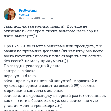
PrettyWoman
veteran
02 апреля 2013
jenopash
Таак, пошли замерчики, пошли)) Кто еще не
отписался - быстро в личку, вечером "весь сор из
избы вынесу"!!!)))
Про БУЧ - я не смогла белковые дни просидеть, т.к.
овощи по привычке добавила (ну как куру без всего
всего готовить? просто в воде отворить или запечь
без всего?..не могу придумать((( ).
Но сегодня углеводный день:
завтрак - яблоко
перекус - яблоко
обед - крем суп с цветной капустой, морковкой и
луком, кр.перцем и салат из свежей (!!!) свеклы,
морковки и капусты с зеленью
сейчас или в тренажерку в первый раз (ох стесняюсь
как я....) или в басик, как муж согласится. но чую
утащит меня в тренажерку..(((
на ужин - тот же суп и салат.