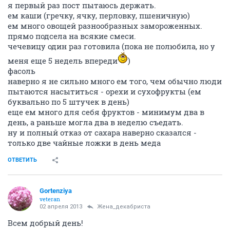
я первый раз пост пытаюсь держать.
ем каши (гречку, ячку, перловку, пшеничную)
ем много овощей разнообразных замороженных.
прямо подсела на всякие смеси.
чечевицу один раз готовила (пока не полюбила, но у
меня еще 5 недель впереди
)
фасоль
наверно я не сильно много ем того, чем обычно люди
пытаются насытиться - орехи и сухофрукты (ем
буквально по 5 штучек в день)
еще ем много для себя фруктов - минимум два в
день, а раньше могла два в неделю съедать.
ну и полный отказ от сахара наверно сказался -
только две чайные ложки в день меда
ОТВЕТИТЬ
Gortenziya
veteran
02 апреля 2013
Жена_декабриста
Всем добрый день!