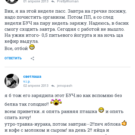
01 апреля 2013
PrettyWoman
Вик, я на этой неделе пасс. Завтра на гречке посижу,
надо почистить организм. Потом ПП, а со след
недели БУЧ на пару недель заряжу. Надеюсь, в басик
смогу сходить завтра. Сегодня с работой не вышло.
На ужин итого- 0,5 питьевого йогурта и на ночь ща
кефир выдула.
Все, отбой
ОТВЕТИТЬ
светлаша
v.i.p.
02 апреля 2013
jenopash
я б тож его зарядила этот БУЧ.но как вспомню без
белка так голодно!!
всем приветки..я опять ранняя пташка
и опять
спать хочу!
утро-травка-иурака, потом завтрак--2!!печ яблока
и кофе с молоком и сыром! на день 2!! яйца и