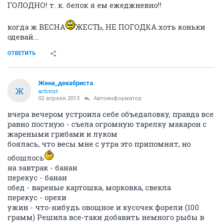
ГОЛОДНО! т. к. белок я ем ежеджневно!!
когда ж ВЕСНА
ЖЕСТЬ, НЕ ПОГОДКА.хоть коньки
одевай...
ОТВЕТИТЬ
Жена_декабриста
Ж
activist
02 апреля 2013
Автоинформатор
вчера вечером устроила себе объедаловку, правда все
равно постную - съела огромную тарелку макарон с
жареными грибами и луком
боялась, что весы мне с утра это припомнят, но
обошлось
на завтрак - банан
перекус - банан
обед - вареные картошка, морковка, свекла
перекус - орехи
ужин - что-нибудь овощное и кусочек форели (100
грамм) Решила все-таки добавить немного рыбы в