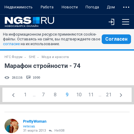
Недвижимость
Работа
Новости
Погода
Дом
На информационном ресурсе применяются cookie-
Согласен
файлы. Оставаясь на сайте, вы подтверждаете свое
согласие
на их использование.
НГС.Форум
SHE
Мода и красота
Марафон стройности - 74
261116
1000
1
...
7
8
9
10
11
...
21
PrettyWoman
veteran
31 марта 2013
Hell08