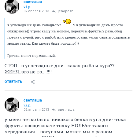
светлаша
v.i.p.
02 апреля 2013
jenopash
в углеводный день голодно???
Я в углеводный день просто
обжираюсь)) утром кашу на молоке, перекусы фрукты 2 раза, обед
гречка с курой, рис с рыбой или креветосами, ужин салата сожракать
можно тазик. Как может быть голодно:)))
Гречка. полет нормальный.
СТОП--в углеводные дни--какая рыба и кура??
ЖЕНЯ..это не то....!!!!
ОТВЕТИТЬ
светлаша
v.i.p.
02 апреля 2013
светлаша
у меня чётко было..никакого белка в угл дни--тока
фрукты-овощи иначе толку НОЛЬ!от такого
чередования....погуглми..может мы о разном