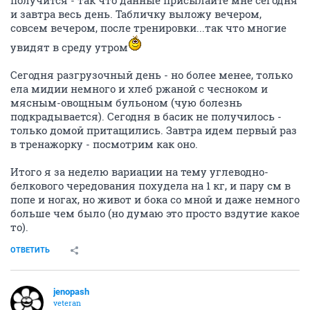
получится - так что данные присылайте мне сегодня
и завтра весь день. Табличку выложу вечером,
совсем вечером, после тренировки...так что многие
увидят в среду утром
Сегодня разгрузочный день - но более менее, только
ела мидии немного и хлеб ржаной с чесноком и
мясным-овощным бульоном (чую болезнь
подкрадывается). Сегодня в басик не получилось -
только домой притащились. Завтра идем первый раз
в тренажорку - посмотрим как оно.
Итого я за неделю вариации на тему углеводно-
белкового чередования похудела на 1 кг, и пару см в
попе и ногах, но живот и бока со мной и даже немного
больше чем было (но думаю это просто вздутие какое
то).
ОТВЕТИТЬ
jenopash
veteran