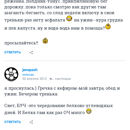
ряженка..полдник-тонус..прикпилиновую бег
дорожку..пока только смотрю как другие там
шагають-бегають..со след недели включу в свои
треньки-раз нету асфальта
на ужин--кура грудка
и пек капуста..ну и вода-вода нам в помощь!!
просыпайтесь!!
ОТВЕТИТЬ
jenopash
veteran
02 апреля 2013
светлаша
я проснулась:) Гречка с кефиром-мой завтра, обед и
ужин. Вечером тренька.
Свет, БУЧ -это чередование белково-углеводных
дней. И Белка там как раз ОЧ много
ОТВЕТИТЬ