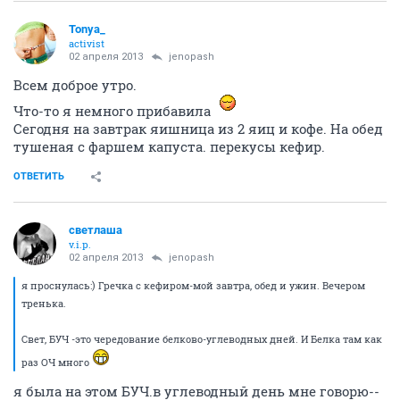
Tonya_
activist
02 апреля 2013
jenopash
Всем доброе утро.
Что-то я немного прибавила
Сегодня на завтрак яишница из 2 яиц и кофе. На обед
тушеная с фаршем капуста. перекусы кефир.
ОТВЕТИТЬ
светлаша
v.i.p.
02 апреля 2013
jenopash
я проснулась:) Гречка с кефиром-мой завтра, обед и ужин. Вечером
тренька.
Свет, БУЧ -это чередование белково-углеводных дней. И Белка там как
раз ОЧ много
я была на этом БУЧ.в углеводный день мне говорю--