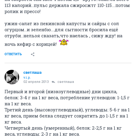
113 калорий..пульс держала сжиросжтг 110-115...потом
ролик и прессо!
ужин-салат из пекинской капусты и сайры с сол
огурцом..и зеленбю...для сытности бросила ещё
отруби..нельзя сказать,что наелась , сижу жду! на
ночь кефир с корицей!
ОТВЕТИТЬ
светлаша
v.i.p.
02 апреля 2013
светлаша
Первый и второй (низкоуглеводные) дни цикла,
белок: 3-4 г на 1 кг веса, потребление углеводов: 1-1,5 г
на 1 кг веса.
Третий день (высокоуглеводный), углеводы: 5-6 г на 1
кг веса, прием белка следует сократить до 1-1,5 г на 1
кг веса.
Четвертый день (умеренный), белок: 2-2,5 г на 1 кг
веса, углеводы: 2-3 г на 1 кг веса.