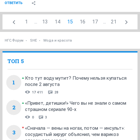
ОТВЕТИТЬ
1
...
13
14
15
16
17
...
21
НГС.Форум
SHE
Мода и красота
ТОП 5
Кто тут воду мутит? Почему нельзя купаться
1
после 2 августа
17 411
28
«Привет, детишки!» Чего вы не знали о самом
2
страшном сериале 90-х
0
3
«Сначала — вены на ногах, потом — инсульт»:
3
сосудистый хирург объяснил, чем варикоз