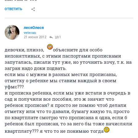
ОТВЕТИТЬ
лесяОлеся
veteran
21 июня 2012
jjb1
девочки, плиззз,
объясните для особо
непонятливых, с этими паспортами прописками
запуталась, писали тут уже, но уточнить хочу, т.к. на
загран надо доки подвать.
если мы с мужем в разных местах прописаны,
отметку о ребенке мы ставим каждый в своем
уфмс???
и прописка ребенка, если мы уже встали в очередь в
сад и получили все пособия, это ж значит что
ребенок прописан? я просто не помню чтоб делали
отметку или что то давали, бумагу какую то, просто
по квартплате смотрю что прописана я одна, если б
ребенок был прописан, то за него бы тоже начисляли
квартплату??? я что то не понимаю тогда