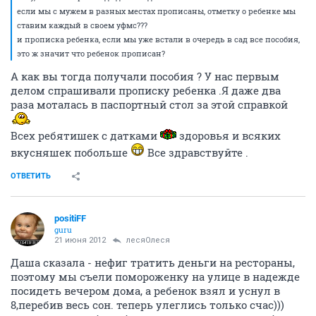
если мы с мужем в разных местах прописаны, отметку о ребенке мы
ставим каждый в своем уфмс???
и прописка ребенка, если мы уже встали в очередь в сад все пособия,
это ж значит что ребенок прописан?
А как вы тогда получали пособия ? У нас первым
делом спрашивали прописку ребенка .Я даже два
раза моталась в паспортный стол за этой справкой
Всех ребятишек с датками
здоровья и всяких
вкусняшек побольше
Все здравствуйте .
ОТВЕТИТЬ
positiFF
guru
21 июня 2012
лесяОлеся
Даша сказала - нефиг тратить деньги на рестораны,
поэтому мы съели помороженку на улице в надежде
посидеть вечером дома, а ребенок взял и уснул в
8,перебив весь сон. теперь улеглись только счас)))