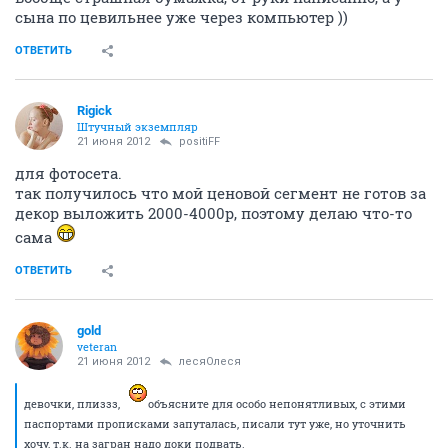
сына по цевильнее уже через компьютер ))
ОТВЕТИТЬ
Rigick
Штучный экземпляр
21 июня 2012
positiFF
для фотосета.
так получилось что мой ценовой сегмент не готов за
декор выложить 2000-4000р, поэтому делаю что-то
сама
ОТВЕТИТЬ
gold
veteran
21 июня 2012
лесяОлеся
девочки, плиззз,
объясните для особо непонятливых, с этими
паспортами прописками запуталась, писали тут уже, но уточнить
хочу, т.к. на загран надо доки подвать.