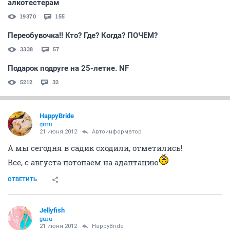
алкотестерам
19370
155
Переобувочка!! Кто? Где? Когда? ПОЧЕМ?
3338
57
Подарок подруге на 25-летие. NF
5212
32
HappyBride
guru
21 июня 2012
Автоинформатор
А мы сегодня в садик сходили, отметились!
Все, с августа потопаем на адаптацию
ОТВЕТИТЬ
Jellyfish
guru
21 июня 2012
HappyBride