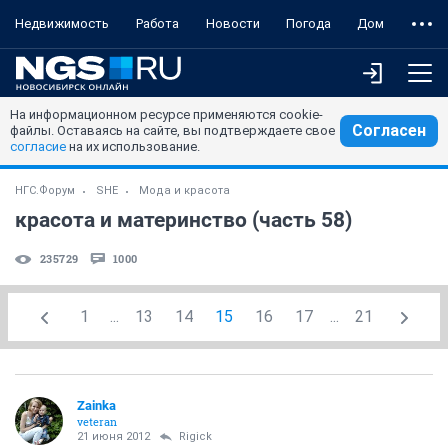
Недвижимость
Работа
Новости
Погода
Дом
На информационном ресурсе применяются cookie-
Согласен
файлы. Оставаясь на сайте, вы подтверждаете свое
согласие
на их использование.
НГС.Форум
SHE
Мода и красота
красота и материнство (часть 58)
235729
1000
1
...
13
14
15
16
17
...
21
Zainka
veteran
21 июня 2012
Rigick