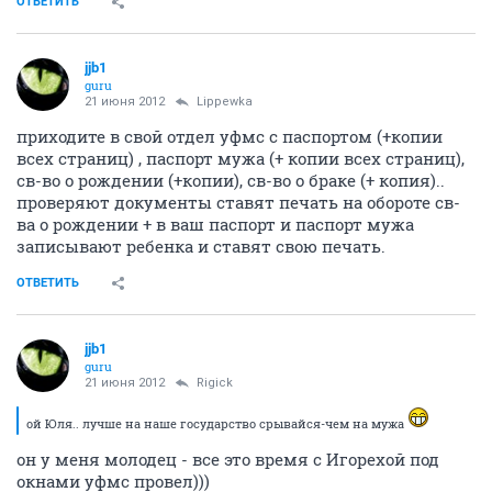
ОТВЕТИТЬ
jjb1
guru
21 июня 2012
Lippewka
приходите в свой отдел уфмс с паспортом (+копии
всех страниц) , паспорт мужа (+ копии всех страниц),
св-во о рождении (+копии), св-во о браке (+ копия)..
проверяют документы ставят печать на обороте св-
ва о рождении + в ваш паспорт и паспорт мужа
записывают ребенка и ставят свою печать.
ОТВЕТИТЬ
jjb1
guru
21 июня 2012
Rigick
ой Юля.. лучше на наше государство срывайся-чем на мужа
он у меня молодец - все это время с Игорехой под
окнами уфмс провел)))