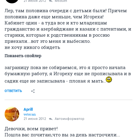
21 июня 2012
Msduet
Лер, там половина очереди с детьми были! Причем
половина даже еще меньше, чем Игореха!
Кабинет один - а туда все и кто младенцам
гражданство и азербайджане и казахи с патентами, и
старики, которые к родственникам в россию
приехали...вот это меня и выбесило.
не хочу никого обидеть
Показать спойлер
заграницу пока не собираемся, это я просто начала
бумажную работу, я Игореху еще не прописывала и в
садик еще не записывала - плохая я мать..
ОТВЕТИТЬ
Aprill
veteran
21 июня 2012
Автоинформатор
Девочки, всем привет!
Пошла вас почитаю,что вы за день настрочили...