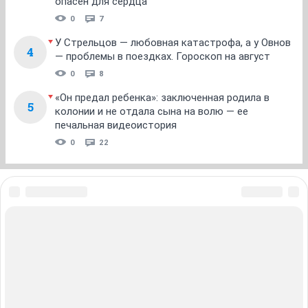
опасен для сердца
0
7
У Стрельцов — любовная катастрофа, а у Овнов
4
— проблемы в поездках. Гороскоп на август
0
8
«Он предал ребенка»: заключенная родила в
5
колонии и не отдала сына на волю — ее
печальная видеоистория
0
22
ЗНАКОМСТВА В НОВОСИБИРСКЕ
ПОГОДА В НОВОСИБИРСКЕ
ПРОБКИ В НОВОСИБИРСКЕ
ФОРУМЫ В НОВОСИБИРСКЕ
ТЕЛЕПРОГРАММА В НОВОСИБИРСКЕ
АФИША В НОВОСИБИРСКЕ
ГОРОСКОП
КУРСЫ ВАЛЮТ В НОВОСИБИРСКЕ
ТУРИЗМ В НОВОСИБИРСКЕ