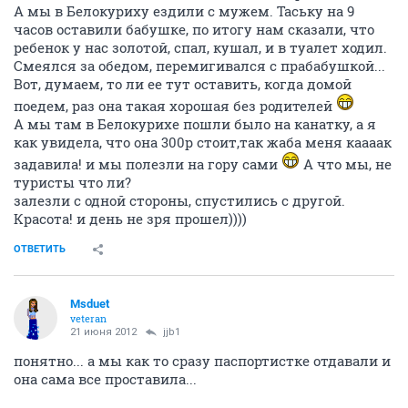
А мы в Белокуриху ездили с мужем. Таську на 9
часов оставили бабушке, по итогу нам сказали, что
ребенок у нас золотой, спал, кушал, и в туалет ходил.
Смеялся за обедом, перемигивался с прабабушкой...
Вот, думаем, то ли ее тут оставить, когда домой
поедем, раз она такая хорошая без родителей
А мы там в Белокурихе пошли было на канатку, а я
как увидела, что она 300р стоит,так жаба меня каааак
задавила! и мы полезли на гору сами
А что мы, не
туристы что ли?
залезли с одной стороны, спустились с другой.
Красота! и день не зря прошел))))
ОТВЕТИТЬ
Msduet
veteran
21 июня 2012
jjb1
понятно... а мы как то сразу паспортистке отдавали и
она сама все проставила...