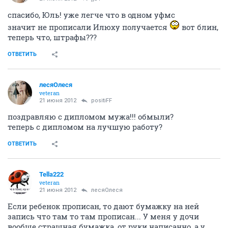
спасибо, Юль! уже легче что в одном уфмс
значит не прописали Илюху получается
вот блин,
теперь что, штрафы???
ОТВЕТИТЬ
лесяОлеся
veteran
21 июня 2012
positiFF
поздравляю с дипломом мужа!!! обмыли?
теперь с дипломом на лучшую работу?
ОТВЕТИТЬ
Tella222
veteran
21 июня 2012
лесяОлеся
Если ребенок прописан, то дают бумажку на ней
запись что там то там прописан... У меня у дочи
вообще страшная бумажка, от руки написанно, а у