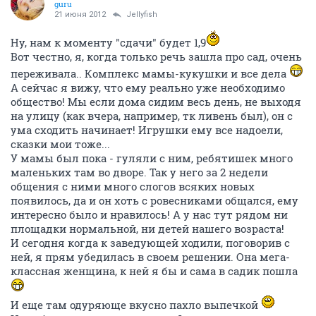
guru
21 июня 2012
Jellyfish
Ну, нам к моменту "сдачи" будет 1,9
Вот честно, я, когда только речь зашла про сад, очень
переживала.. Комплекс мамы-кукушки и все дела
А сейчас я вижу, что ему реально уже необходимо
общество! Мы если дома сидим весь день, не выходя
на улицу (как вчера, например, тк ливень был), он с
ума сходить начинает! Игрушки ему все надоели,
сказки мои тоже...
У мамы был пока - гуляли с ним, ребятишек много
маленьких там во дворе. Так у него за 2 недели
общения с ними много слогов всяких новых
появилось, да и он хоть с ровесниками общался, ему
интересно было и нравилось! А у нас тут рядом ни
площадки нормальной, ни детей нашего возраста!
И сегодня когда к заведующей ходили, поговорив с
ней, я прям убедилась в своем решении. Она мега-
классная женщина, к ней я бы и сама в садик пошла
И еще там одуряюще вкусно пахло выпечкой