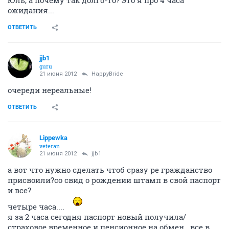
Юль, а почему так долго-то? Это я про 4 часа
ожидания...
ОТВЕТИТЬ
jjb1
guru
21 июня 2012
HappyBride
очереди нереальные!
ОТВЕТИТЬ
Lippewka
veteran
21 июня 2012
jjb1
а вот что нужно сделать чтоб сразу ре гражданство
присвоили?со свид о рождении штамп в свой паспорт
и все?
четыре часа....
я за 2 часа сегодня паспорт новый получила/
страховое временное и пенсионное на обмен...все в