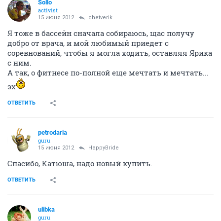
Sollo
activist
15 июня 2012
chetverik
Я тоже в бассейн сначала собираюсь, щас получу
добро от врача, и мой любимый приедет с
соревнований, чтобы я могла ходить, оставляя Ярика
с ним.
А так, о фитнесе по-полной еще мечтать и мечтать...
эх
ОТВЕТИТЬ
petrodaria
guru
15 июня 2012
HappyBride
Спасибо, Катюша, надо новый купить.
ОТВЕТИТЬ
ulibka
guru