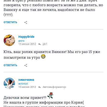
говорила, что с любого возраста можно так делать, но
Ванюху я еще так не лечила, надобности не было
(ттт).
ОТВЕТИТЬ
HappyBride
guru
15 июня 2012
jjb1
Юль, ваш ролик нравится Ванюхе! Мы его раз 15 уже
посмотрели за утро
ОТВЕТИТЬ
химочкина
activist
15 июня 2012
Автоинформатор
Девочки всем привет!!!
Не нашла в группе информации про Корня(
Напомните, пожста, как его зовут и телефон.