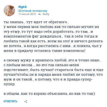
Rigick
Штучный экземпляр
15 июня 2012
Nafty
ты знаешь.. тут идет от обратного..
у меня первая моя любовь как-то сильно мучил на
эту етму..то тут надо себя доработать..то там.. и
комплементов фиг дождешься.. так я себя тогда и
любила такой как есть..всем на зло! и ничего делеать
не хотела.. а когда расстались с ним.. я поняла, чьл у
меня в придачу остались такие комплексы!
а своему мужу я нравлюсь любой..это я точно знаю..
с любым весом... но это так сильно меня
подстегивает..быть лучше! стараться быть еще и еще
лучше!чтобы он и парвда меня любил не потому, что
муж и он такой.. а потому, что я и правда супер-
пупер.
в общем..как-то коряво объяснила..но как-то так:)
ОТВЕТИТЬ