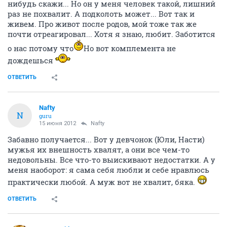
нибудь скажи... Но он у меня человек такой, лишний
раз не похвалит. А подколоть может... Вот так и
живем. Про живот после родов, мой тоже так же
почти отреагировал... Хотя я знаю, любит. Заботится
о нас потому что
Но вот комплемента не
дождешься
ОТВЕТИТЬ
Nafty
N
guru
15 июня 2012
Nafty
Забавно получается... Вот у девчонок (Юли, Насти)
мужья их внешность хвалят, а они все чем-то
недовольны. Все что-то выискивают недостатки. А у
меня наоборот: я сама себя любли и себе нравлюсь
практически любой. А муж вот не хвалит, бяка.
ОТВЕТИТЬ