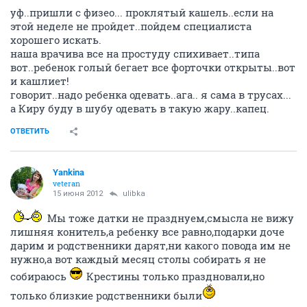
уф..пришли с физео... проклятый кашель..если на
этой неделе не пройдет..пойдем специалиста
хорошего искать.
наша врачива все на простуду спихивает..типа
вот..ребенок голый бегает все форточки открыты..вот
и кашлиет!
говорит..надо ребенка одевать..ага.. я сама в трусах...
а Киру буду в шубу одевать в такую жару..капец.
ОТВЕТИТЬ
Yankina
veteran
15 июня 2012
ulibka
Мы тоже датки не празднуем,смысла не вижу
лишняя конитель,а ребенку все равно,подарки доче
дарим и родственники дарят,ни какого повода им не
нужно,а вот каждый месяц столы собирать я не
собираюсь
Крестины только праздновали,но
только близкие родственники были