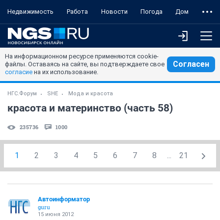
Недвижимость
Работа
Новости
Погода
Дом
На информационном ресурсе применяются cookie-
Согласен
файлы. Оставаясь на сайте, вы подтверждаете свое
согласие
на их использование.
НГС.Форум
SHE
Мода и красота
красота и материнство (часть 58)
235736
1000
1
2
3
4
5
6
7
8
...
21
Автоинформатор
guru
15 июня 2012