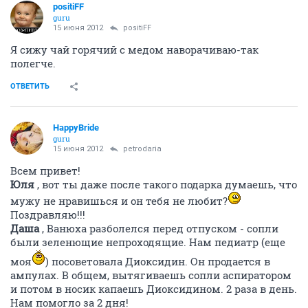
positiFF
guru
15 июня 2012
positiFF
Я сижу чай горячий с медом наворачиваю-так
полегче.
ОТВЕТИТЬ
HappyBride
guru
15 июня 2012
petrodaria
Всем привет!
Юля
, вот ты даже после такого подарка думаешь, что
мужу не нравишься и он тебя не любит?
Поздравляю!!!
Даша
, Ванюха разболелся перед отпуском - сопли
были зеленющие непроходящие. Нам педиатр (еще
моя
) посоветовала Диоксидин. Он продается в
ампулах. В общем, вытягиваешь сопли аспиратором
и потом в носик капаешь Диоксидином. 2 раза в день.
Нам помогло за 2 дня!