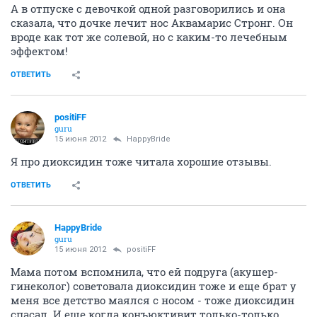
А в отпуске с девочкой одной разговорились и она
сказала, что дочке лечит нос Аквамарис Стронг. Он
вроде как тот же солевой, но с каким-то лечебным
эффектом!
ОТВЕТИТЬ
positiFF
guru
15 июня 2012
HappyBride
Я про диоксидин тоже читала хорошие отзывы.
ОТВЕТИТЬ
HappyBride
guru
15 июня 2012
positiFF
Мама потом вспомнила, что ей подруга (акушер-
гинеколог) советовала диоксидин тоже и еще брат у
меня все детство маялся с носом - тоже диоксидин
спасал. И еще когда конъюктивит только-только