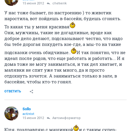
15 июня 2012
chetverik
У нас тоже бывает, по настроению ) то животик
наростила, вот пойдешь в бассейн, будешь сгонять.
То какая ты у меня красивая
Они, мужчины, такие не догадливые, вроде как
доброе дело делают, подсказывают честно, что надо
бы тебе дорогая похудеть кое-где, а мы-то на такие
подсказки очень обидчивые..
И так понятно, что не
идеал после родов, что еще работать и работать... И я
дома тоже не могу заниматься, и так дел хватает, и
малявки не спит уже так много, да и просто
отдохнуть хочется. А заниматься только в зале, в
бассейне, чтобы кто-то гонял.
ОТВЕТИТЬ
Sollo
activist
15 июня 2012
Автоинформатор
Юля, поздравляю с машинкой
и с таким супер-