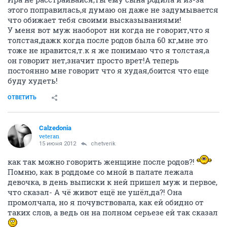
этого поправилась,я думаю он даже не задумывается
что обижает тебя своими высказываниями!
У меня вот муж наоборот ни когда не говорит,что я
толстая,дажк когда после родов была 60 кг,мне это
тоже не нравится,т.к я же понимаю что я толстая,а
он говорит нет,значит просто врет!А теперь
постоянно мне говорит что я худая,боится что еще
буду худеть!
ОТВЕТИТЬ
Calzedonia
veteran
15 июня 2012
chetverik
как так можно говорить женщине после родов?!
Помню, как в роддоме со мной в палате лежала
девочка, в день выписки к ней пришел муж и первое,
что сказал- А чё живот ещё не ушёл,да?! Она
промолчала, но я почувствовала, как ей обидно от
таких слов, а ведь он на полном серьезе ей так сказал