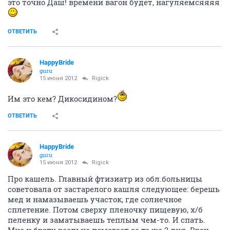
это точно Даш! времени вагон будет, нагуляемсяяяя
ОТВЕТИТЬ
HappyBride
guru
15 июня 2012
Rigick
Им это кем? Дикосидином?
ОТВЕТИТЬ
HappyBride
guru
15 июня 2012
Rigick
Про кашель. Главный фтизиатр из обл.больницы
советовала от застарелого кашля следующее: берешь
мед и намазываешь участок, где солнечное
сплетение. Потом сверху пленочку пищевую, х/б
пеленку и заматываешь теплым чем-то. И спать.
Мне и брату реально помогает за те же 2 дня. Врач