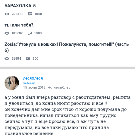
БАРАХОЛКА-5
226761
1000
ты или тебя?
181782
1000
Zosia:"Утонула в кошках! Пожалуйста, помогите!!!" (часть
6)
31554
300
лесяОлеся
veteran
15 июня 2012
лесяОлеся
а у меня был вчера разговор с работодателем, решила
я уволиться, до конца июля работаю и все!!!
он конечно дал мне срок чтоб я хорошо подумала до
понедельника, начал плакаться как ему трудно
сейчас а тут я еще бросаю все, я аж чуть не
передумала, но все таки думаю что приняла
правильное решение