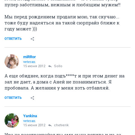
пупер заботливым, нежным и любящим мужем!!
Мы перед рождением продали мою, так скучаю...
тоже буду надеяться на такой сюрпрайз ближе к
году может )))
ОТВЕТИТЬ
miRRor
veteran
15 июня 2012
Sollo
А еще обиднее, когда подъ****т и при этом денег на
зал не дает, а дома с Аней не позаниматься. Я
пробовала. А желания у меня хоть отбавляй.
ОТВЕТИТЬ
Yankina
veteran
15 июня 2012
chetverik
Ира не расстраивайся,ты ему сына родила и из-за