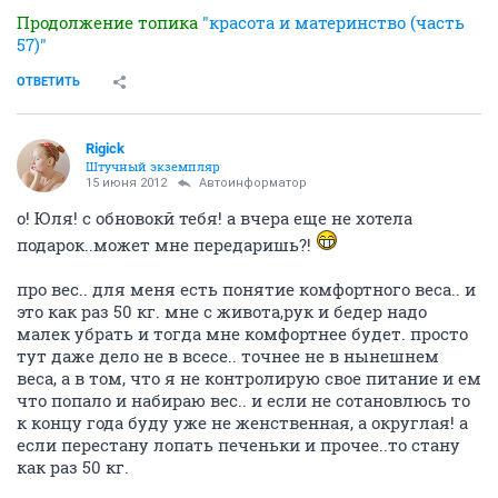
Продолжение топика
"красота и материнство (часть
57)"
ОТВЕТИТЬ
Rigick
Штучный экземпляр
15 июня 2012
Автоинформатор
о! Юля! с обновокй тебя! а вчера еще не хотела
подарок..может мне передаришь?!
про вес.. для меня есть понятие комфортного веса.. и
это как раз 50 кг. мне с живота,рук и бедер надо
малек убрать и тогда мне комфортнее будет. просто
тут даже дело не в всесе.. точнее не в нынешнем
веса, а в том, что я не контролирую свое питание и ем
что попало и набираю вес.. и если не сотановлюсь то
к концу года буду уже не женственная, а округлая! а
если перестану лопать печеньки и прочее..то стану
как раз 50 кг.