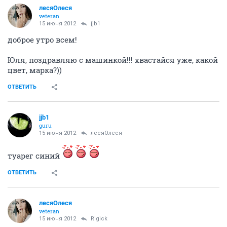
лесяОлеся
veteran
15 июня 2012
jjb1
доброе утро всем!
Юля, поздравляю с машинкой!!! хвастайся уже, какой
цвет, марка?))
ОТВЕТИТЬ
jjb1
guru
15 июня 2012
лесяОлеся
туарег синий
ОТВЕТИТЬ
лесяОлеся
veteran
15 июня 2012
Rigick