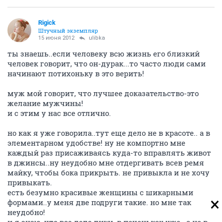
Rigick
Штучный экземпляр
15 июня 2012
ulibka
ты знаешь..если человеку всю жизнь его близкий
человек говорит, что он-дурак...то часто люди сами
начинают потихоньку в это верить!
муж мой говорит, что лучшее доказательство-это
желание мужчины!
и с этим у нас все отлично.
но как я уже говорила..тут еще дело не в красоте.. а в
элементарном удобстве! ну не компортно мне
каждый раз присаживаясь куда-то вправлять живот
в джинсы..ну неудобно мне отдергивать всев ремя
майку, чтобы бока прикрыть. не привыкла и не хочу
привыкать.
есть безумно красивые женщины с шикарными
формами..у меня две подруги такие. но мне так
неудобно!
и я знаю, что все дело лишь в печеньках уже.. а не в