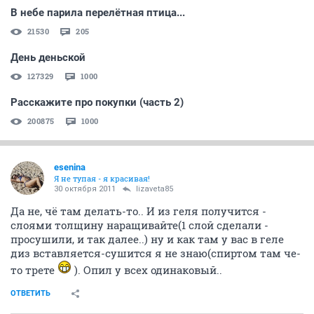
В небе парила перелётная птица...
21530
205
День деньской
127329
1000
Расскажите про покупки (часть 2)
200875
1000
esenina
Я не тупая - я красивая!
30 октября 2011
lizaveta85
Да не, чё там делать-то.. И из геля получится -
слоями толщину наращивайте(1 слой сделали -
просушили, и так далее..) ну и как там у вас в геле
диз вставляется-сушится я не знаю(спиртом там че-
то трете
). Опил у всех одинаковый..
ОТВЕТИТЬ