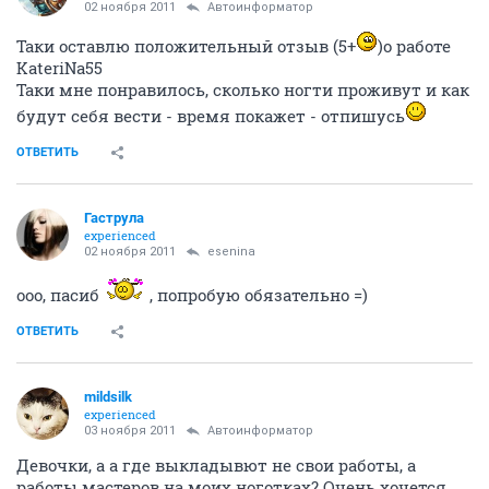
02 ноября 2011
Автоинформатор
Таки оставлю положительный отзыв (5+
)о работе
KateriNa55
Таки мне понравилось, сколько ногти проживут и как
будут себя вести - время покажет - отпишусь
ОТВЕТИТЬ
Гаструла
experienced
02 ноября 2011
esenina
ооо, пасиб
, попробую обязательно =)
ОТВЕТИТЬ
mildsilk
experienced
03 ноября 2011
Автоинформатор
Девочки, а а где выкладывют не свои работы, а
работы мастеров на моих ноготках? Очень хочется