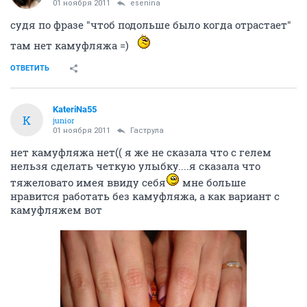
01 ноября 2011
esenina
судя по фразе "чтоб подольше было когда отрастает"
там нет камуфляжа =)
ОТВЕТИТЬ
KateriNa55
K
junior
01 ноября 2011
Гаструла
нет камуфляжа нет(( я же не сказала что с гелем
нельзя сделать четкую улыбку....я сказала что
тяжеловато имея ввиду себя
мне больше
нравится работать без камуфляжа, а как вариант с
камуфляжем вот