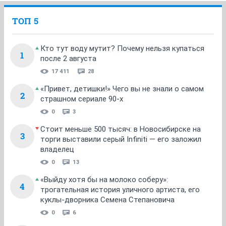
ТОП 5
Кто тут воду мутит? Почему нельзя купаться
1
после 2 августа
17 411
28
«Привет, детишки!» Чего вы не знали о самом
2
страшном сериале 90-х
0
3
Стоит меньше 500 тысяч: в Новосибирске на
3
торги выставили серый Infiniti — его заложил
владелец
0
13
«Выйду хотя бы на молоко соберу»:
4
трогательная история уличного артиста, его
куклы-дворника Семена Степановича
0
6