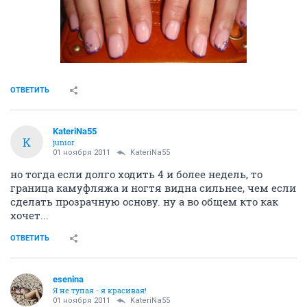
ОТВЕТИТЬ
KateriNa55
K
junior
01 ноября 2011
KateriNa55
но тогда если долго ходить 4 и более недель, то
граница камуфляжа и ногтя видна сильнее, чем если
сделать прозрачную основу. ну а во общем кто как
хочет...
ОТВЕТИТЬ
esenina
Я не тупая - я красивая!
01 ноября 2011
KateriNa55