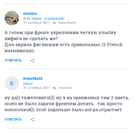
esenina
Я не тупая - я красивая!
31 октября 2011
KateriNa55
А гелем при френч-укреплении четкую улыбку
нифига не сделать же?
Для акрила фигнюшки есть прикольные, Q-French
называюццо...
ОТВЕТИТЬ
KateriNa55
K
junior
31 октября 2011
esenina
ну да)) тяжеловато(((( ну а на оранжевых там 2 цвета,
особо не было задачи френчем делать...так просто
полосочкой)) чтоб подольше было когда отрастает.
ОТВЕТИТЬ