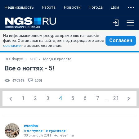
Недвижимость
Работа
Новости
Погода
Дом
На информационном ресурсе применяются cookie-
Согласен
файлы. Оставаясь на сайте, вы подтверждаете свое
согласие
на их использование.
НГС.Форум
SHE
Мода и красота
Все о ногтях - 5!
470349
1001
1
2
3
4
5
6
7
...
21
esenina
Я не тупая - я красивая!
30 октября 2011
esenina