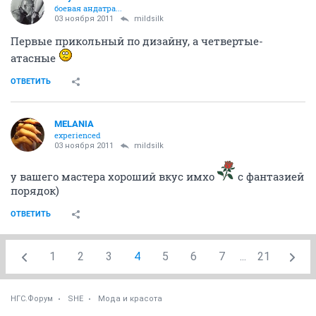
боевая андатра...
03 ноября 2011
mildsilk
Первые прикольный по дизайну, а четвертые-
атасные
ОТВЕТИТЬ
MELANIA
experienced
03 ноября 2011
mildsilk
у вашего мастера хороший вкус имхо
с фантазией
порядок)
ОТВЕТИТЬ
1
2
3
4
5
6
7
...
21
НГС.Форум
SHE
Мода и красота