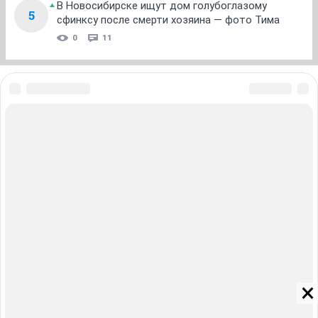
В Новосибирске ищут дом голубоглазому
5
сфинксу после смерти хозяина — фото Тима
0
11
ЗНАКОМСТВА В НОВОСИБИРСКЕ
ПОГОДА В НОВОСИБИРСКЕ
ПРОБКИ В НОВОСИБИРСКЕ
ФОРУМЫ В НОВОСИБИРСКЕ
ТЕЛЕПРОГРАММА В НОВОСИБИРСКЕ
АФИША В НОВОСИБИРСКЕ
ГОРОСКОП
КУРСЫ ВАЛЮТ В НОВОСИБИРСКЕ
ТУРИЗМ В НОВОСИБИРСКЕ
ПРОМОКОДЫ В НОВОСИБИРСКЕ
РЕКЛАМА В НОВОСИБИРСКЕ
Полная версия