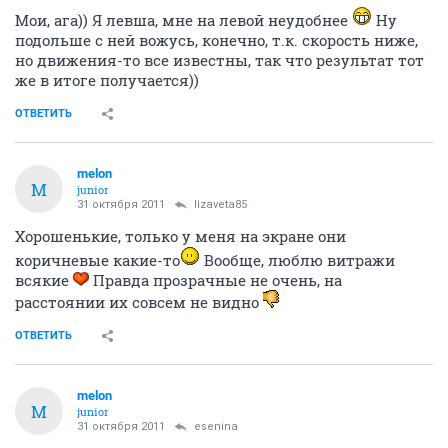
Мои, ага)) Я левша, мне на левой неудобнее
Ну
подольше с ней вожусь, конечно, т.к. скорость ниже,
но движения-то все известны, так что результат тот
же в итоге получается))
ОТВЕТИТЬ
melon
M
junior
31 октября 2011
lizaveta85
Хорошенькие, только у меня на экране они
коричневые какие-то
Вообще, люблю витражи
всякие
Правда прозрачные не очень, на
расстоянии их совсем не видно
ОТВЕТИТЬ
melon
M
junior
31 октября 2011
esenina