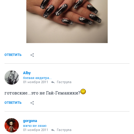
ОТВЕТИТЬ
Alby
боевая андатра...
01 ноября 2011
Гаструла
готовские...это не Гай-Геманики?
ОТВЕТИТЬ
gorgona
ничо не знаю
01 ноября 2011
Гаструла