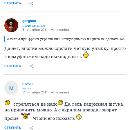
ОТВЕТИТЬ
gorgona
ничо не знаю
31 октября 2011
esenina
А гелем при френч-укреплении четкую улыбку нифига не сделать же?
Да нет, вполне можно сделать четкую улыбку, просто
с камуфляжем надо выкладывать
ОТВЕТИТЬ
melon
M
junior
31 октября 2011
esenina
стреляться не надо
Да, гель капризная штука,
но приручить можно. А с акрилом правда говорят
проще
Чтоли его поюзать
ОТВЕТИТЬ