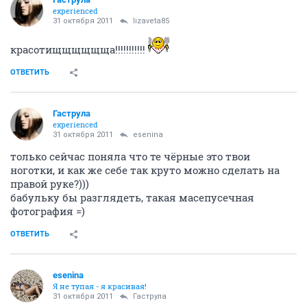
experienced
31 октября 2011
lizaveta85
красотищщщщщща!!!!!!!!!!!
ОТВЕТИТЬ
Гаструла
experienced
31 октября 2011
esenina
только сейчас поняла что те чёрные это твои
ноготки, и как же себе так круто можно сделать на
правой руке?)))
бабульку бы разглядеть, такая масепусечная
фотография =)
ОТВЕТИТЬ
esenina
Я не тупая - я красивая!
31 октября 2011
Гаструла