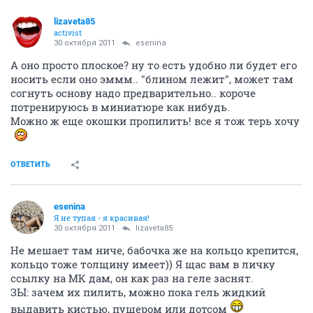
lizaveta85
activist
30 октября 2011
esenina
А оно просто плоское? ну то есть удобно ли будет его
носить если оно эммм.. "блином лежит", может там
согнуть основу надо предварительно.. короче
потренируюсь в миниатюре как нибудь.
Можно ж еще окошки пропилить! все я тож терь хочу
ОТВЕТИТЬ
esenina
Я не тупая - я красивая!
30 октября 2011
lizaveta85
Не мешает там ниче, бабочка же на кольцо крепится,
кольцо тоже толщину имеет)) Я щас вам в личку
ссылку на МК дам, он как раз на геле заснят.
ЗЫ: зачем их пилить, можно пока гель жидкий
выдавить кистью, пушером или дотсом