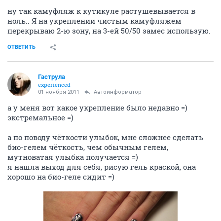
ну так камуфляж к кутикуле растушевывается в
ноль.. Я на укреплении чистым камуфляжем
перекрываю 2-ю зону, на 3-ей 50/50 замес использую.
ОТВЕТИТЬ
Гаструла
experienced
01 ноября 2011
Автоинформатор
а у меня вот какое укрепление было недавно =)
экстремальное =)
а по поводу чёткости улыбок, мне сложнее сделать
био-гелем чёткость, чем обычным гелем,
мутноватая улыбка получается =)
я нашла выход для себя, рисую гель краской, она
хорошо на био-геле сидит =)