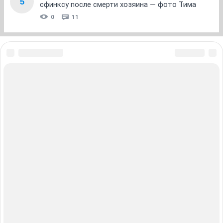
5
сфинксу после смерти хозяина — фото Тима
0
11
ЗНАКОМСТВА В НОВОСИБИРСКЕ
ПОГОДА В НОВОСИБИРСКЕ
ПРОБКИ В НОВОСИБИРСКЕ
ФОРУМЫ В НОВОСИБИРСКЕ
ТЕЛЕПРОГРАММА В НОВОСИБИРСКЕ
АФИША В НОВОСИБИРСКЕ
ГОРОСКОП
КУРСЫ ВАЛЮТ В НОВОСИБИРСКЕ
ТУРИЗМ В НОВОСИБИРСКЕ
ПРОМОКОДЫ В НОВОСИБИРСКЕ
РЕКЛАМА В НОВОСИБИРСКЕ
Полная версия
Справочник пользователя НГС