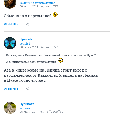
хомячина парфюмерная
30 июня 2011
katrin777
Обменяла с пересылкой
ОТВЕТИТЬ
olpavadi
activist
30 июня 2011
katrin777
Вы видели в Камилле на Вокзальной или в Камилле в Цуме?
А в Универсаме есть парфюмерия?
Ага в Универсаме на Ленина стоит киоск с
парфюмерией от Камиллы. Я видела на Ленина.
в Цуме точно его нет,
ОТВЕТИТЬ
Суриката
veteran
05 июля 2011
ToffeeCoffee