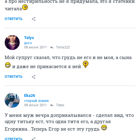
а про нестирильность не я придумала, это я статейки
читала
ОТВЕТИТЬ
Tatys
guru
08 июня 2011
Tella222
Мой супруг сказал, что грудь не его и не моя, а сына
и даже не прикасается к ней
ОТВЕТИТЬ
Eka26
старый хомяк
08 июня 2011
Tatys
У меня муж вечра доприкалывался - сделал вид, что
одну титьку ест, что одна титя его, а другая
Егоркина...Теперь Егор не ест эту грудь
ОТВЕТИТЬ