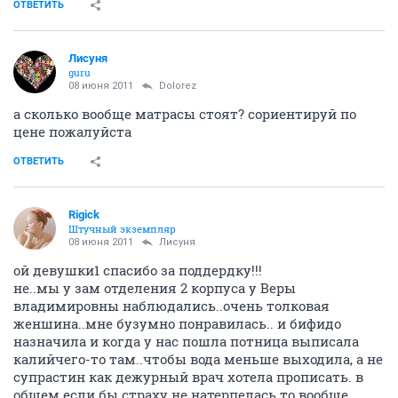
ОТВЕТИТЬ
Лисуня
guru
08 июня 2011
Dolorez
а сколько вообще матрасы стоят? сориентируй по
цене пожалуйста
ОТВЕТИТЬ
Rigick
Штучный экземпляр
08 июня 2011
Лисуня
ой девушки1 спасибо за поддердку!!!
не..мы у зам отделения 2 корпуса у Веры
владимировны наблюдались..очень толковая
женшина..мне бузумно понравилась.. и бифидо
назначила и когда у нас пошла потница выписала
калийчего-то там..чтобы вода меньше выходила, а не
супрастин как дежурный врач хотела прописать. в
общем если бы страху не натерпелась то вообще