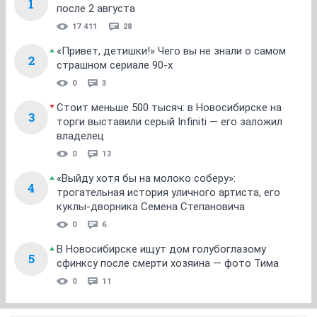
1
после 2 августа
17 411
28
«Привет, детишки!» Чего вы не знали о самом
2
страшном сериале 90-х
0
3
Стоит меньше 500 тысяч: в Новосибирске на
3
торги выставили серый Infiniti — его заложил
владелец
0
13
«Выйду хотя бы на молоко соберу»:
4
трогательная история уличного артиста, его
куклы-дворника Семена Степановича
0
6
В Новосибирске ищут дом голубоглазому
5
сфинксу после смерти хозяина — фото Тима
0
11