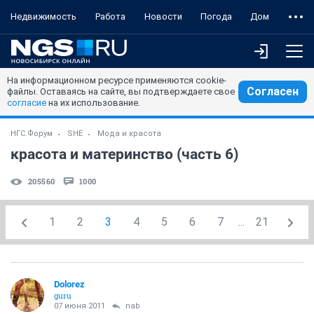
Недвижимость
Работа
Новости
Погода
Дом
На информационном ресурсе применяются cookie-
Согласен
файлы. Оставаясь на сайте, вы подтверждаете свое
согласие
на их использование.
НГС.Форум
SHE
Мода и красота
красота и материнство (часть 6)
205560
1000
1
2
3
4
5
6
7
...
21
Dolorez
guru
07 июня 2011
nab