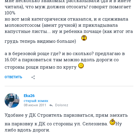
мне несколько знакомых рассказывали (да и в инете
читала), что муж должен отсосать! говорят помогает
100%
но вот мой категорически отказался, и я сцеживала
молокоотсосом (авент ручной) и прикладывала
капустные листы... ну и ребенка почаще (как итог эта
грудь теперь видимо больше)
а в березовой роще где? и во сколько? предлагаю в
16.00! а парковаться там можно вдоль дороги со
стороны рощи прямо по кругу
ОТВЕТИТЬ
Eka26
старый хомяк
08 июня 2011
Dolorez
Удобнее у ДК Строитель парковаться, прям заехать
на парковку к ДК со стороны ул. Селезнева.
Ну
либо вдоль дороги.