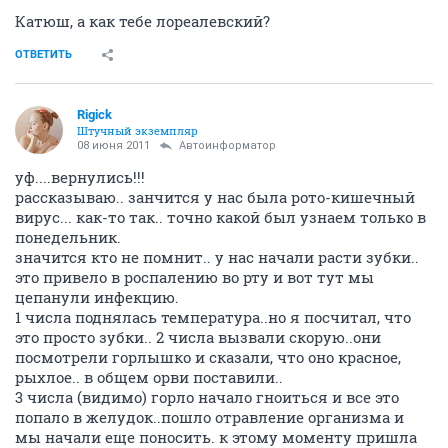
Катюш, а как тебе лореалевский?
ОТВЕТИТЬ
Rigick
Штучный экземпляр
08 июня 2011
Автоинформатор
уф....вернулись!!!
рассказываю.. занчится у нас была рото-кишечный
вирус... как-то так.. точно какой был узнаем только в
понедельник.
значится кто не помнит.. у нас начали расти зубки..
это привело в роспалению во рту и вот тут мы
цепанули инфекцию.
1 числа поднялась температура..но я посчитал, что
это просто зубки.. 2 числа вызвали скорую..они
посмотрели горлышко и сказали, что оно красное,
рыхлое.. в общем орви поставили..
3 числа (видимо) горло начало гноиться и все это
попало в желудок..пошло отравление организма и
мы начали еще поносить. к этому моменту пришла