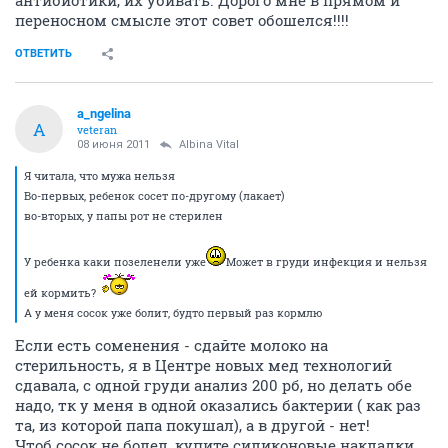
антибиотики, их убивать. Дорого мне в прямом и
переносном смысле этот совет обошелся!!!!
ОТВЕТИТЬ
a_ngelina
A
veteran
08 июня 2011
Albina Vital
Я читала, что мужа нельзя
Во-первых, ребенок сосет по-другому (лакает)
во-вторых, у папы рот не стерилен
У ребенка каки позеленели уже
Может в груди инфекция и нельзя
ей кормить?
А у меня сосок уже болит, будто первый раз кормлю
Если есть соменения - сдайте молоко на
стерильность, я в Центре новых мед технологий
сдавала, с одной груди анализ 200 рб, но делать обе
надо, тк у меня в одной оказались бактерии ( как раз
та, из которой папа покушал), а в другой - нет!
Чтоб сосок не болел, купите силиконовые накладки,