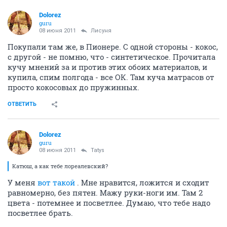
Dolorez
guru
08 июня 2011
Лисуня
Покупали там же, в Пионере. С одной стороны - кокос,
с другой - не помню, что - синтетическое. Прочитала
кучу мнений за и против этих обоих материалов, и
купила, спим полгода - все ОК. Там куча матрасов от
просто кокосовых до пружинных.
ОТВЕТИТЬ
Dolorez
guru
08 июня 2011
Tatys
Катюш, а как тебе лореалевский?
У меня
вот такой
. Мне нравится, ложится и сходит
равномерно, без пятен. Мажу руки-ноги им. Там 2
цвета - потемнее и посветлее. Думаю, что тебе надо
посветлее брать.