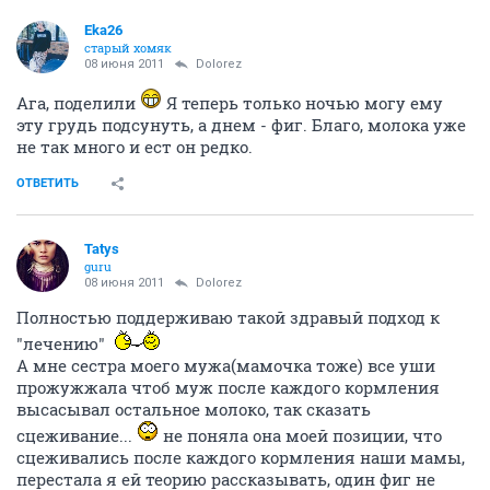
Eka26
старый хомяк
08 июня 2011
Dolorez
Ага, поделили
Я теперь только ночью могу ему
эту грудь подсунуть, а днем - фиг. Благо, молока уже
не так много и ест он редко.
ОТВЕТИТЬ
Tatys
guru
08 июня 2011
Dolorez
Полностью поддерживаю такой здравый подход к
"лечению"
А мне сестра моего мужа(мамочка тоже) все уши
прожужжала чтоб муж после каждого кормления
высасывал остальное молоко, так сказать
сцеживание...
не поняла она моей позиции, что
сцеживались после каждого кормления наши мамы,
перестала я ей теорию рассказывать, один фиг не