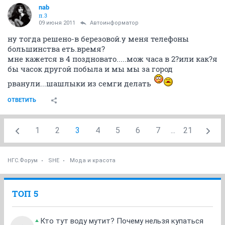
nab
п.3
09 июня 2011
Автоинформатор
ну тогда решено-в березовой.у меня телефоны
большинства еть.время?
мне кажется в 4 поздновато.....мож часа в 2?или как?я
бы часок другой побыла и мы мы за город
рванули...шашлыки из семги делать
ОТВЕТИТЬ
1
2
3
4
5
6
7
...
21
НГС.Форум
SHE
Мода и красота
ТОП 5
Кто тут воду мутит? Почему нельзя купаться