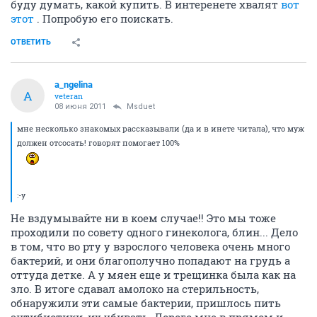
буду думать, какой купить. В интеренете хвалят
вот
этот
. Попробую его поискать.
ОТВЕТИТЬ
a_ngelina
A
veteran
08 июня 2011
Msduet
мне несколько знакомых рассказывали (да и в инете читала), что муж
должен отсосать! говорят помогает 100%
:-y
Не вздумывайте ни в коем случае!! Это мы тоже
проходили по совету одного гинеколога, блин... Дело
в том, что во рту у взрослого человека очень много
бактерий, и они благополучно попадают на грудь а
оттуда детке. А у мяен еще и трещинка была как на
зло. В итоге сдавал амолоко на стерильность,
обнаружили эти самые бактерии, пришлось пить