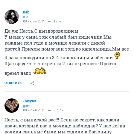
nab
п.3
08 июня 2011
Tatys
Да уж Насть.С выздоровлением.
У меня у сына тож слабый был кишечник.Мы
каждые пол года в мочище лежали с дикой
рвотой.Причем помогали только капельницы.Мы все
4 раза проходили по 3-4 капельницы и сбегали
Щас вроде т-т-т окрепли.И вы окрепните.Просто
время надо
ОТВЕТИТЬ
Лисуня
guru
08 июня 2011
Rigick
Насть, с выпиской вас!!! Если не секрет, как звали
врача который вас в мочище наблюдал? У нас когда
колики сильные были мы ездили к Васюнину