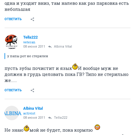
одна и уходит вниз, там налево как раз парковка есть
небольшая
ОТВЕТИТЬ
Tella222
veteran
08 июня 2011
Albina Vital
у папы рот не стерилен
пусть зубы почистит и язык
И вообще муж не
должен в грудь целовать пока ГВ? Типо не стерильно
же.....
ОТВЕТИТЬ
Albina Vital
ALBINA
activist
08 июня 2011
Tella222
Не знаю
мой не будет, пока кормлю