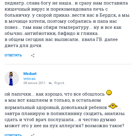
педиатр..слава богу не наша.. и сразу нам поставила
кишечный вирус и порекомендовала лечь с
больничку. у скорой приказ..вести нас в Бердск, а мы
в мочище хотели, поэтому собрались и папа нас
повез... там нам сбири температуру... ну и все как
обычно..антибиотики, бифидо и глинка.
в общем сегодня нас выписали.. хвала ГВ. далее
диета для дочи.
ОТВЕТИТЬ
Msduet
veteran
08 июня 2011
Rigick
ой лапочки... как хорошо, что все обошлось
а мы вот кашляем и только, в остальном
нормальный здоровый, довольный ребенок
...
завтра планирую в поликлинику сходить, анализы
сдать и чтоб врач послушала... я честно думаю
может это у нее на пух аллергия? возможно такое?
ОТВЕТИТЬ