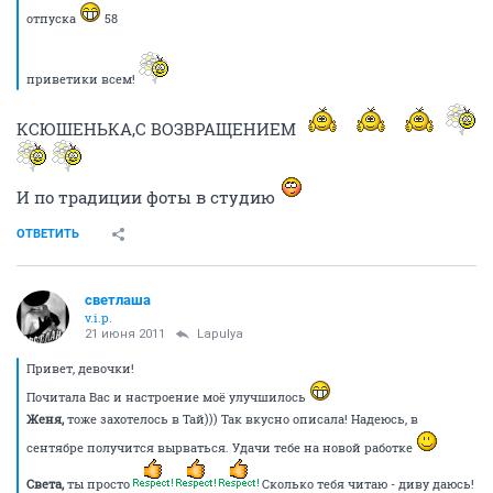
отпуска
58
приветики всем!
КСЮШЕНЬКА,С ВОЗВРАЩЕНИЕМ
И по традиции фоты в студию
ОТВЕТИТЬ
светлаша
v.i.p.
21 июня 2011
Lapulya
Привет, девочки!
Почитала Вас и настроение моё улучшилось
Женя,
тоже захотелось в Тай))) Так вкусно описала! Надеюсь, в
сентябре получится вырваться. Удачи тебе на новой работке
Света,
ты просто
Сколько тебя читаю - диву даюсь!