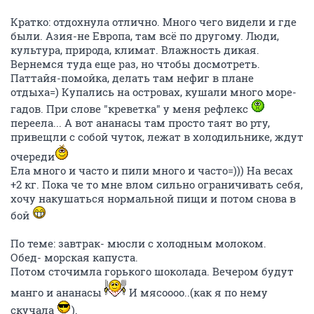
Кратко: отдохнула отлично. Много чего видели и где
были. Азия-не Европа, там всё по другому. Люди,
культура, природа, климат. Влажность дикая.
Вернемся туда еще раз, но чтобы досмотреть.
Паттайя-помойка, делать там нефиг в плане
отдыха=) Купались на островах, кушали много море-
гадов. При слове "креветка" у меня рефлекс
переела... А вот ананасы там просто таят во рту,
привещли с собой чуток, лежат в холодильнике, ждут
очереди
Ела много и часто и пили много и часто=))) На весах
+2 кг. Пока че то мне влом сильно ограничивать себя,
хочу накушаться нормальной пищи и потом снова в
бой
По теме: завтрак- мюсли с холодным молоком.
Обед- морская капуста.
Потом сточимла горького шоколада. Вечером будут
манго и ананасы
И мясоооо..(как я по нему
скучала
).