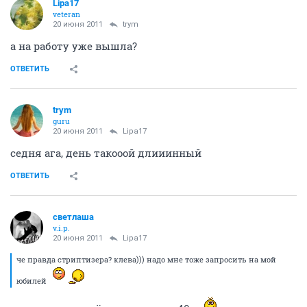
Lipa17
veteran
20 июня 2011
trym
а на работу уже вышла?
ОТВЕТИТЬ
trym
guru
20 июня 2011
Lipa17
седня ага, день такооой длииинный
ОТВЕТИТЬ
светлаша
v.i.p.
20 июня 2011
Lipa17
че правда стриптизера? клева))) надо мне тоже запросить на мой
юбилей