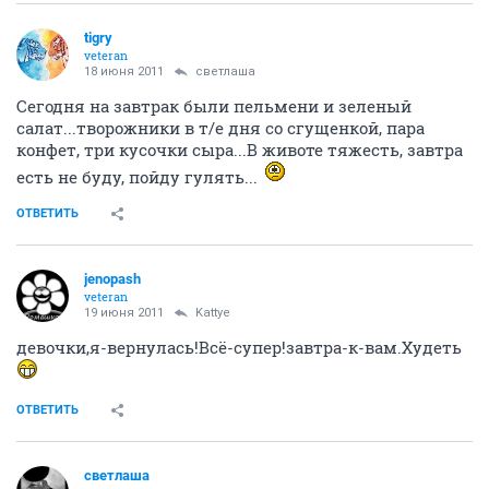
tigry
veteran
18 июня 2011
светлаша
Сегодня на завтрак были пельмени и зеленый
салат...творожники в т/е дня со сгущенкой, пара
конфет, три кусочки сыра...В животе тяжесть, завтра
есть не буду, пойду гулять...
ОТВЕТИТЬ
jenopash
veteran
19 июня 2011
Kattye
девочки,я-вернулась!Всё-супер!завтра-к-вам.Худеть
ОТВЕТИТЬ
светлаша