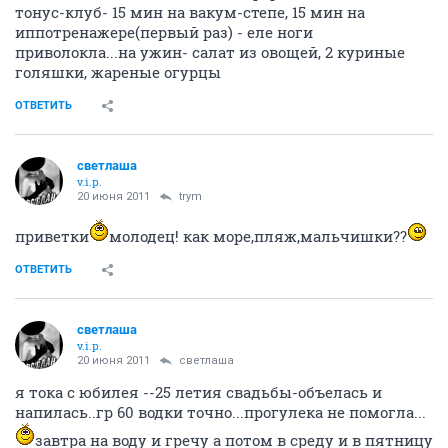
тонус-клуб- 15 мин на вакум-степе, 15 мин на
иппотренажере(первый раз) - еле ноги
приволокла...на ужин- салат из овощей, 2 куриные
голяшки, жареные огурцы
ОТВЕТИТЬ
светлаша
v.i.p.
20 июня 2011
trym
приветки
молодец! как море,пляж,мальчишки??
ОТВЕТИТЬ
светлаша
v.i.p.
20 июня 2011
светлаша
я тока с юбилея --25 летия свадьбы-объелась и
напилась..гр 60 водки точно...прогулека не помогла...
завтра на воду и гречу а потом в среду и в пятницу