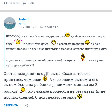
211024
1000
Helenf
guru
18 июня 2011
светлаша
ДЕВОЧКИ, все спасибки ха поздравления
дитё уехал на студягу в
кафе
предки уже дома...
с собой не позвали
я ела в
первой половине всё!! щас цикорий с молокм..затвора планирую уйти
подальше от дома на целый день, что б не жрать..
а как у вас
проходит суббот а??
Света, поздравляю с ДР сына! Скажи, что это
приятнее, чем свои
. А я со своим сыном и его
сыном была на рыбалке :), поймали малька см 2
ростом
, но главное процесс, а не результат (я не
про похудение). С похуденем сегодня
ОТВЕТИТЬ