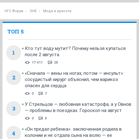
НГС.Форум
SHE
Мода и красота
ТОП 5
Кто тут воду мутит? Почему нельзя купаться
1
после 2 августа
17 411
28
«Сначала — вены на ногах, потом — инсульт»:
2
сосудистый хирург объяснил, чем варикоз
опасен для сердца
0
7
У Стрельцов — любовная катастрофа, а у Овнов
3
— проблемы в поездках. Гороскоп на август
0
8
«Он предал ребенка»: заключенная родила в
4
колонии и не отдала сына на волю — ее