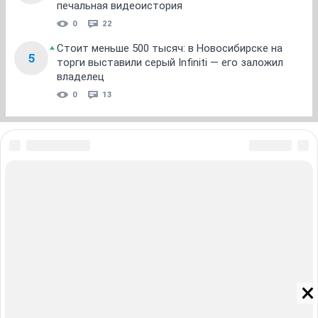
печальная видеоистория
0
22
Стоит меньше 500 тысяч: в Новосибирске на
5
торги выставили серый Infiniti — его заложил
владелец
0
13
ЗНАКОМСТВА В НОВОСИБИРСКЕ
ПОГОДА В НОВОСИБИРСКЕ
ПРОБКИ В НОВОСИБИРСКЕ
ФОРУМЫ В НОВОСИБИРСКЕ
ТЕЛЕПРОГРАММА В НОВОСИБИРСКЕ
АФИША В НОВОСИБИРСКЕ
ГОРОСКОП
КУРСЫ ВАЛЮТ В НОВОСИБИРСКЕ
ТУРИЗМ В НОВОСИБИРСКЕ
ПРОМОКОДЫ В НОВОСИБИРСКЕ
РЕКЛАМА В НОВОСИБИРСКЕ