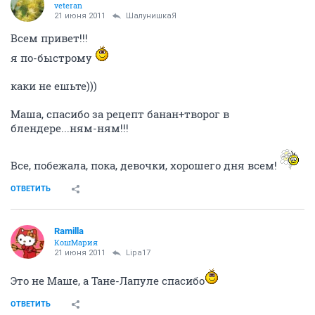
veteran
21 июня 2011
ШалунишкаЯ
Всем привет!!!
я по-быстрому
каки не ешьте)))
Маша, спасибо за рецепт банан+творог в
блендере...ням-ням!!!
Все, побежала, пока, девочки, хорошего дня всем!
ОТВЕТИТЬ
Ramilla
КошМария
21 июня 2011
Lipa17
Это не Маше, а Тане-Лапуле спасибо
ОТВЕТИТЬ