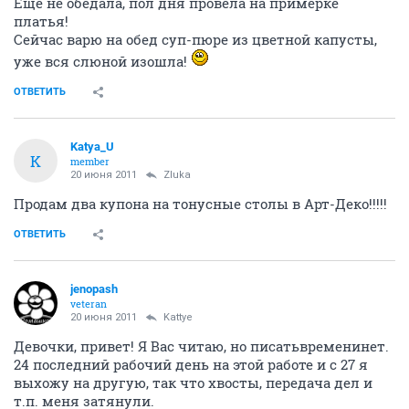
Еще не обедала, пол дня провела на примерке
платья!
Сейчас варю на обед суп-пюре из цветной капусты,
уже вся слюной изошла!
ОТВЕТИТЬ
Katya_U
K
member
20 июня 2011
Zluka
Продам два купона на тонусные столы в Арт-Деко!!!!!
ОТВЕТИТЬ
jenopash
veteran
20 июня 2011
Kattye
Девочки, привет! Я Вас читаю, но писатьвременинет.
24 последний рабочий день на этой работе и с 27 я
выхожу на другую, так что хвосты, передача дел и
т.п. меня затянули.