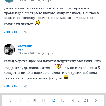
21 июня 2011
jenopash
ужин -салат и сосика с кабачком, полтора часа
променада быстрым шагом, исправляюсь. Сейчас в
ванночке полежу- хотела с солью, но ... мозоль от
коняшки щипет
ОТВЕТИТЬ
светлаша
v.i.p.
21 июня 2011
jenopash
капец короче-щас обмывали подругину машину--это
когда нибудь закончится...
была и окрошка и 5
конфет и вино и всякие сладости с турции.вобщем
..ка кто всё против моей фигуры
ОТВЕТИТЬ
1
...
10
11
12
13
14
...
21