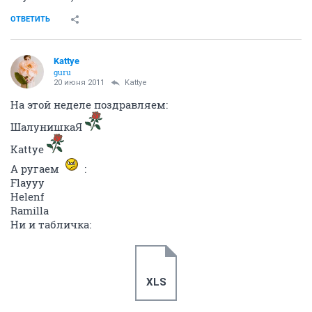
ОТВЕТИТЬ
Kattye
guru
20 июня 2011
Kattye
На этой неделе поздравляем:
ШалунишкаЯ
Kattye
А ругаем
:
Flayyy
Helenf
Ramilla
Ни и табличка:
XLS