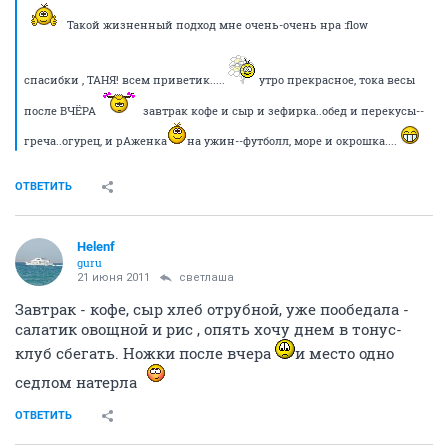
Такой жизненный подход мне очень-очень нра :flow
спасибки , ТАНЯ! всем приветик.....
утро прекрасное, тока весы
после ВЧЁРА
завтрак кофе и сыр и зефирка..обед и перекусы--
греча..огурец, и рАженка
на ужин--футболл, море и окрошка....
ОТВЕТИТЬ
Helenf
guru
21 июня 2011
светлаша
Завтрак - кофе, сыр хлеб отрубной, уже пообедала -
салатик овощной и рис , опять хочу днем в тонус-
клуб сбегать. Ножки после вчера
и место одно
седлом натерла
ОТВЕТИТЬ