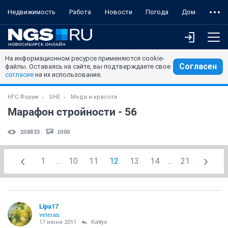
Недвижимость
Работа
Новости
Погода
Дом
На информационном ресурсе применяются cookie-
Согласен
файлы. Оставаясь на сайте, вы подтверждаете свое
согласие
на их использование.
НГС.Форум
SHE
Мода и красота
Марафон стройности - 56
208833
1000
1
...
10
11
12
13
14
...
21
Lipa17
veteran
17 июня 2011
Kattye