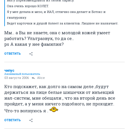
Могу порекомендовать из Лелеи Ларису.
Она очень хорошо КОЛЕТ.
Я у мее делала и мезо, и ИАЛ, отлично она делает и Ботокс и
гиалуронку.
Ведет карточки и душой болеет за клиентов. Лишнее не назначает.
Мм.. а Вы не знаете, она с молодой кожей умеет
работать? Ультразвук, то да се..
ps А какая у нее фамилия?
ОТВЕТИТЬ
чипус
Анонимный пользователь
03 августа 2006
Alice
Кто подскажет, как долго на самом деле ,будут
держаться на лице белые шишечки от инъекций
иал-систем, мне обещали , что на второй день все
пройдет, а у меня ничего подобного, не проходит.
Что-то волнуюсь я .
ОТВЕТИТЬ