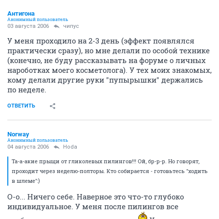
Антигона
Анонимный пользователь
03 августа 2006
чипус
У меня проходило на 2-3 день (эффект появлялся
практически сразу), но мне делали по особой технике
(конечно, не буду рассказывать на форуме о личных
нароботках моего косметолога). У тех моих знакомых,
кому делали другие руки "пупырышки" держались
по неделе.
ОТВЕТИТЬ
Norway
Анонимный пользователь
04 августа 2006
Hoda
Та-а-акие прыщи от гликолевых пилингов!!! Ой, бр-р-р. Но говорят,
проходит через неделю-полторы. Кто собирается - готовьтесь "ходить
в шлеме":)
О-о... Ничего себе. Наверное это что-то глубоко
индивидуальное. У меня после пилингов все