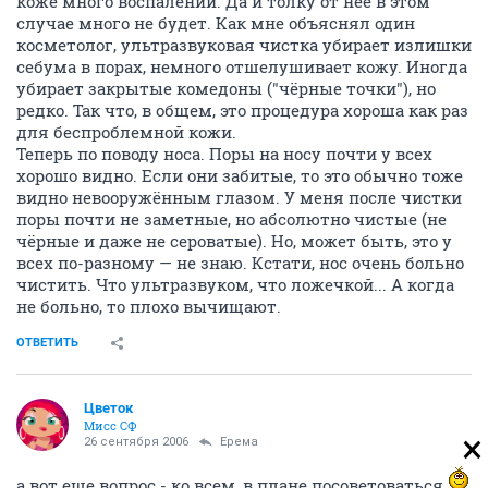
коже много воспалений. Да и толку от неё в этом
случае много не будет. Как мне объяснял один
косметолог, ультразвуковая чистка убирает излишки
себума в порах, немного отшелушивает кожу. Иногда
убирает закрытые комедоны ("чёрные точки"), но
редко. Так что, в общем, это процедура хороша как раз
для беспроблемной кожи.
Теперь по поводу носа. Поры на носу почти у всех
хорошо видно. Если они забитые, то это обычно тоже
видно невооружённым глазом. У меня после чистки
поры почти не заметные, но абсолютно чистые (не
чёрные и даже не сероватые). Но, может быть, это у
всех по-разному — не знаю. Кстати, нос очень больно
чистить. Что ультразвуком, что ложечкой... А когда
не больно, то плохо вычищают.
ОТВЕТИТЬ
Цветок
Мисс СФ
26 сентября 2006
Ерема
а вот еще вопрос - ко всем, в плане посоветоваться