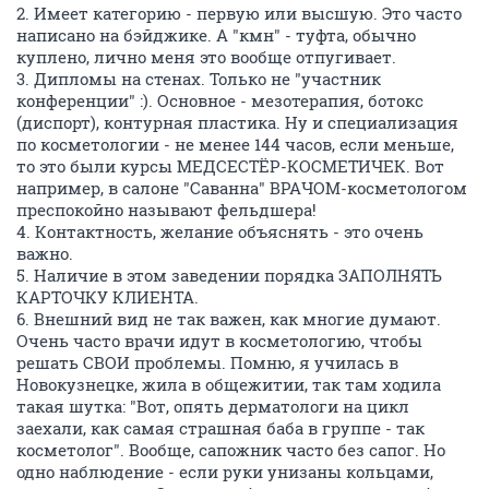
2. Имеет категорию - первую или высшую. Это часто
написано на бэйджике. А "кмн" - туфта, обычно
куплено, лично меня это вообще отпугивает.
3. Дипломы на стенах. Только не "участник
конференции" :). Основное - мезотерапия, ботокс
(диспорт), контурная пластика. Ну и специализация
по косметологии - не менее 144 часов, если меньше,
то это были курсы МЕДСЕСТЁР-КОСМЕТИЧЕК. Вот
например, в салоне "Саванна" ВРАЧОМ-косметологом
преспокойно называют фельдшера!
4. Контактность, желание объяснять - это очень
важно.
5. Наличие в этом заведении порядка ЗАПОЛНЯТЬ
КАРТОЧКУ КЛИЕНТА.
6. Внешний вид не так важен, как многие думают.
Очень часто врачи идут в косметологию, чтобы
решать СВОИ проблемы. Помню, я училась в
Новокузнецке, жила в общежитии, так там ходила
такая шутка: "Вот, опять дерматологи на цикл
заехали, как самая страшная баба в группе - так
косметолог". Вообще, сапожник часто без сапог. Но
одно наблюдение - если руки унизаны кольцами,