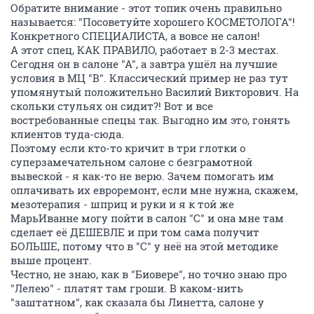
Обратите внимание - этот топик очень правильно
называется: "Посоветуйте хорошего КОСМЕТОЛОГА"!
Конкретного СПЕЦИАЛИСТА, а вовсе не салон!
А этот спец, КАК ПРАВИЛО, работает в 2-3 местах.
Сегодня он в салоне "А", а завтра ушёл на лучшие
условия в МЦ "В". Классический пример не раз тут
упомянутый положительно Василий Викторович. На
скольки стульях он сидит?! Вот и все
востребованные спецы так. Выгодно им это, гонять
клиентов туда-сюда.
Поэтому если кто-то кричит в три глотки о
суперзамечательном салоне с безграмотной
вывеской - я как-то не верю. Зачем помогать им
оплачивать их евроремонт, если мне нужна, скажем,
мезотерапия - шприц и руки и я к той же
МарьИванне могу пойти в салон "С" и она мне там
сделает её ДЕШЕВЛЕ и при том сама получит
БОЛЬШЕ, потому что в "С" у неё на этой методике
выше процент.
Честно, не знаю, как в "Биовере", но точно знаю про
"Лелею" - платят там гроши. В каком-нить
"заштатном", как сказала бы Линетта, салоне у