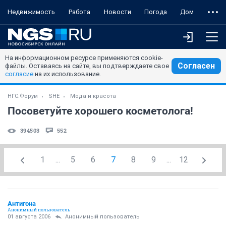
Недвижимость
Работа
Новости
Погода
Дом
На информационном ресурсе применяются cookie-
Согласен
файлы. Оставаясь на сайте, вы подтверждаете свое
согласие
на их использование.
НГС.Форум
SHE
Мода и красота
Посоветуйте хорошего косметолога!
394503
552
1
...
5
6
7
8
9
...
12
Антигона
Анонимный пользователь
01 августа 2006
Анонимный пользователь