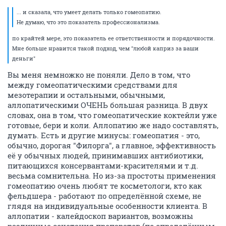
... и сказала, что умеет делать только гомеопатию.
Не думаю, что это показатель профессионализма.
по крайтей мере, это показатель ее ответственности и порядочности.
Мне больше нравится такой подход, чем "любой каприз за ваши
деньги"
Вы меня немножко не поняли. Дело в том, что
между гомеопатическими средствами для
мезотерапии и остальными, обычными,
аллопатическими ОЧЕНЬ большая разница. В двух
словах, она в том, что гомеопатические коктейли уже
готовые, бери и коли. Аллопатию же надо составлять,
думать. Есть и другие минусы: гомеопатия - это,
обычно, дорогая "Филорга", а главное, эффективность
её у обычных людей, принимавших антибиотики,
питающихся консервантами-красителями и т.д.
весьма сомнительна. Но из-за простоты применения
гомеопатию очень любят те косметологи, кто как
фельдшера - работают по определённой схеме, не
глядя на индивидуальные особенности клиента. В
аллопатии - калейдоскоп вариантов, возможны