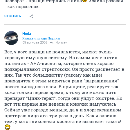
наоборот - прыщи стерлись с лица
Ходила розовая
- как поросенок.
ОТВЕТИТЬ
Hoda
Княжья птица Паулин
05 августа 2006
Norway
Все, у кого прыщи не появляются, имеют очень
хорошую имунную систему. На самом деле в этих
пилингах - АНА-кислоты, которые очень хорошо
подкармливают стрептококк. Он просто расцветает в
них. Так что большинству (такому как мне)
приходится с этим мириться ради "выращивания"
нового липидного слоя. В принципе, реагирует так
кожа только первое время, к тому же можно пить
препарат "Цинк-терал", тогда они уйдут быстрее. Но
вот эти первые две недели я конечно намучалась.
Сейчас уже гораздо меньше, да я и хлоргексидином
протираю лицо два-три раза в день. Как я завидю
тем, у кого гликолевая кислота не вызывает такого!