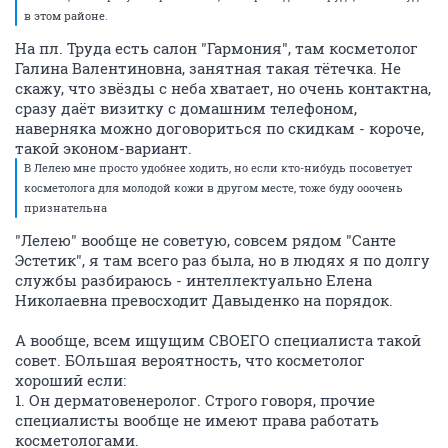
в этом районе.
На пл. Труда есть салон "Гармония", там косметолог
Галина Валентиновна, занятная такая тётечка. Не
скажу, что звёзды с неба хватает, но очень контактна,
сразу даёт визитку с домашним телефоном,
наверняка можно договориться по скидкам - короче,
такой эконом-вариант.
В Лелею мне просто удобнее ходить, но если кто-нибудь посоветует
косметолога для молодой кожи в другом месте, тоже буду ооочень
признательна
"Лелею" вообще не советую, совсем рядом "Санте
Эстетик", я там всего раз была, но в людях я по долгу
службы разбираюсь - интеллектуально Елена
Николаевна превосходит Давыденко на порядок.
А вообще, всем ищущим СВОЕГО специалиста такой
совет. БОльшая вероятность, что косметолог
хороший если:
1. Он дерматовенеролог. Строго говоря, прочие
специалисты вообще не имеют права работать
косметологами.