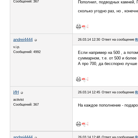
Сообщений: 367
Пополнил, подводных камней, П
сколько угодно раз, но , конечн
andrei4444
26.03.14 12:30
Ответ на сообщение
R
v.i.p.
Сообщений: 4992
Если например на 500 , а потом
суммарном, т.е. от 500 и более 
А про 700, да бесспорно лучше 
ИН
26.03.14 12:45
Ответ на сообщение
R
activist
Сообщений: 367
На каждое пополнение - подарок(
andrei4444
26.03.14 12:48
Ответ на сообщение
R