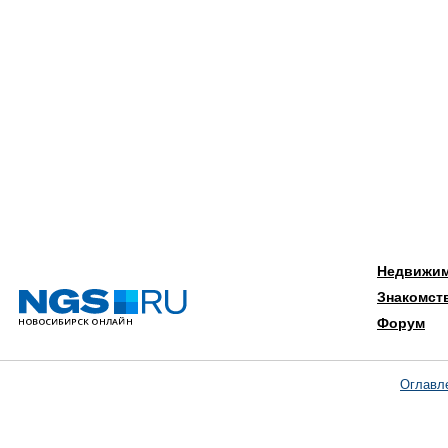
Недвижи
Знакомст
Форум
Оглавл