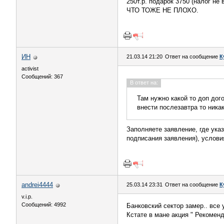
250т.р. подарок 3750 (налог не 
ЧТО ТОЖЕ НЕ ПЛОХО.
ИН
21.03.14 21:20
Ответ на сообщение
К
activist
Сообщений: 367
В ответ на:
Там нужно какой то доп дог
внести послезавтра то никак
Заполняете заявление, где ука
подписания заявления), услови
andrei4444
25.03.14 23:31
Ответ на сообщение
К
v.i.p.
Сообщений: 4992
Банковский сектор замер.. все 
Кстате в мане акция " Рекомен