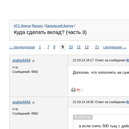
НГС.Форум
/
Бизнес
/
Банковский форум
/
Куда сделать вклад? (часть 3)
1
..
7
8
9
10
11
12
..
21
←
предыдущая
следующая
→
andrei4444
21.03.14 18:17
Ответ на сообщение
R
v.i.p.
Сообщений: 4992
Дополню, что пополнять на сум
andrei4444
21.03.14 18:36
Ответ на сообщение
R
v.i.p.
Сообщений: 4992
В ответ на:
а если снять 500 тыщ с дей