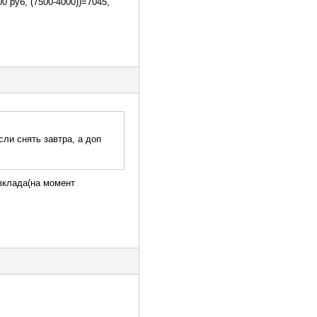
0 руб, (7500-4000))=7045,
ли снять завтра, а доп
 вклада(на момент