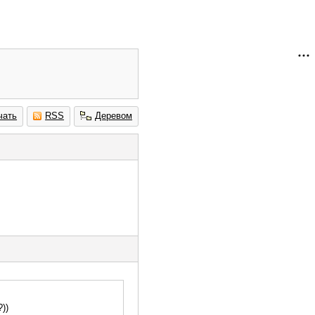
чать
RSS
Деревом
))