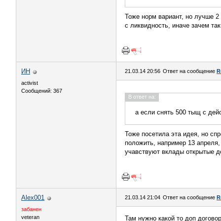
Тоже норм вариант, но лучше 2
с ликвидность, иначе зачем так
ИН
21.03.14 20:56
Ответ на сообщение
R
activist
Сообщений: 367
В ответ на:
а если снять 500 тыщ с дей
Тоже посетила эта идея, но спр
положить, например 13 апреля, 
учавствуют вклады открытые до
Alex001
21.03.14 21:04
Ответ на сообщение
R
забанен
veteran
Там нужно какой то доп догово