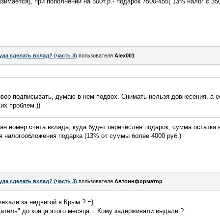
взимается), при пополнении на 500т.р.- подарок 7500-455( 13% налог с 350
уда сделать вклад? (часть 3)
пользователя
Alex001
овор подписывать, думаю в нем подвох. Снимать нельзя довнесения, а ес
их проблем ))
зан номер счета вклада, куда будет перечислен подарок, сумма остатка
я налогообложения подарка (13% от суммы более 4000 руб.)
уда сделать вклад? (часть 3)
пользователя
Автоинформатор
уехали за недвигой в Крым ? =)
датель" до конца этого месяца... Кому задерживали выдали ?