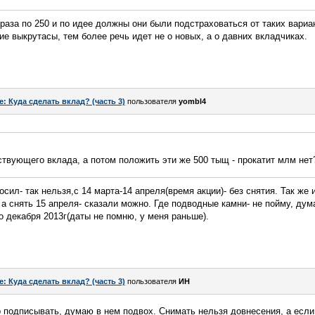
 раза по 250 и по идее должны они были подстраховаться от таких вариа
ие выкрутасы, тем более речь идет не о новых, а о давних вкладчиках.
e: Куда сделать вклад? (часть 3)
пользователя
yombl4
ствующего вклада, а потом положить эти же 500 тыщ - прокатит млм нет?
осил- так нельзя,с 14 марта-14 апреля(время акции)- без снятия. Так же
а снять 15 апреля- сказали можно. Где подводные камни- не пойму, дума
 декабря 2013г(даты не помню, у меня раньше).
e: Куда сделать вклад? (часть 3)
пользователя
ИН
р подписывать, думаю в нем подвох. Снимать нельзя довнесения, а если 