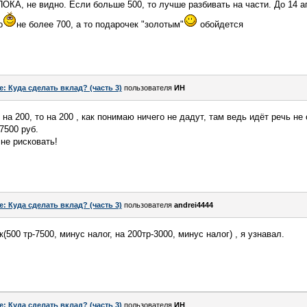
ОКА, не видно. Если больше 500, то лучше разбивать на части. До 14 
о
не более 700, а то подарочек "золотым"
обойдется
e: Куда сделать вклад? (часть 3)
пользователя
ИН
 на 200, то на 200 , как понимаю ничего не дадут, там ведь идёт речь не
7500 руб.
не рисковать!
e: Куда сделать вклад? (часть 3)
пользователя
andrei4444
500 тр-7500, минус налог, на 200тр-3000, минус налог) , я узнавал.
e: Куда сделать вклад? (часть 3)
пользователя
ИН