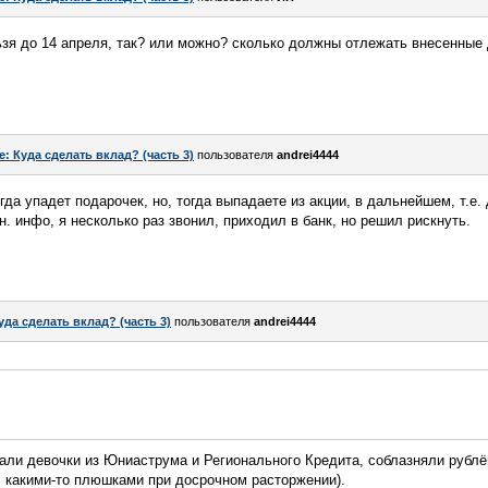
льзя до 14 апреля, так? или можно? сколько должны отлежать внесенные
e: Куда сделать вклад? (часть 3)
пользователя
andrei4444
гда упадет подарочек, но, тогда выпадаете из акции, в дальнейшем, т.е. 
н. инфо, я несколько раз звонил, приходил в банк, но решил рискнуть.
уда сделать вклад? (часть 3)
пользователя
andrei4444
вали девочки из Юниаструма и Регионального Кредита, соблазняли руб
с какими-то плюшками при досрочном расторжении).