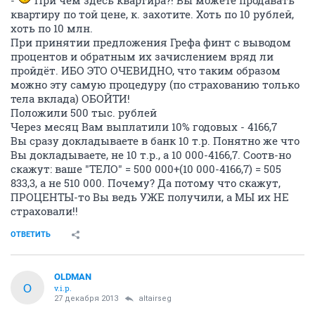
-
При чём здесь квартира?! Вы можете продавать
квартиру по той цене, к. захотите. Хоть по 10 рублей,
хоть по 10 млн.
При принятии предложения Грефа финт с выводом
процентов и обратным их зачислением вряд ли
пройдёт. ИБО ЭТО ОЧЕВИДНО, что таким образом
можно эту самую процедуру (по страхованию только
тела вклада) ОБОЙТИ!
Положили 500 тыс. рублей
Через месяц Вам выплатили 10% годовых - 4166,7
Вы сразу докладываете в банк 10 т.р. Понятно же что
Вы докладываете, не 10 т.р., а 10 000-4166,7. Соотв-но
скажут: ваше "ТЕЛО" = 500 000+(10 000-4166,7) = 505
833,3, а не 510 000. Почему? Да потому что скажут,
ПРОЦЕНТЫ-то Вы ведь УЖЕ получили, а МЫ их НЕ
страховали!!
ОТВЕТИТЬ
OLDMAN
O
v.i.p.
27 декабря 2013
altairseg