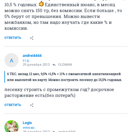
10,5 % годовых.
Единственный нюанс, в месяц
можно снять 150 тр, без комиссии. Если больше , то
5% берут от превышения. Можно вывести
межбанком, но там надо изучать где какие % и
комиссии.
ОТВЕТИТЬ
andrei4444
A
v.i.p.
29 декабря 2013
OLDMAN
6 ТКС. вклад 12 мес, 9,5% +1,5% = 11% с ежемесячной капитализацией
или выплатой на карту. Можно построить лесенку до 15,5% годовых.
лесенку строить с промежутком год? досрочное
расторжение есть(без потери%)
ОТВЕТИТЬ
Legio
veteran
29 декабря 2013
andrei4444