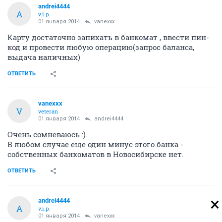
andrei4444
A
v.i.p.
01 января 2014
vanexxx
Карту достаточно запихать в банкомат , ввести пин-
код и провести любую операцию(запрос баланса,
выдача наличных)
ОТВЕТИТЬ
vanexxx
V
veteran
01 января 2014
andrei4444
Очень сомневаюсь :).
В любом случае еще один минус этого банка -
собственных банкоматов в Новосибирске нет.
ОТВЕТИТЬ
andrei4444
A
v.i.p.
01 января 2014
vanexxx