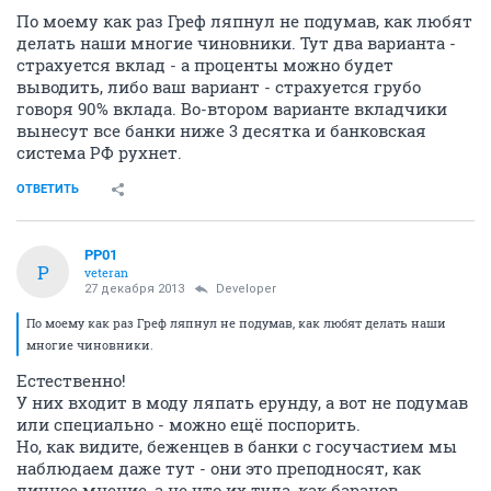
По моему как раз Греф ляпнул не подумав, как любят
делать наши многие чиновники. Тут два варианта -
страхуется вклад - а проценты можно будет
выводить, либо ваш вариант - страхуется грубо
говоря 90% вклада. Во-втором варианте вкладчики
вынесут все банки ниже 3 десятка и банковская
система РФ рухнет.
ОТВЕТИТЬ
PP01
P
veteran
27 декабря 2013
Developer
По моему как раз Греф ляпнул не подумав, как любят делать наши
многие чиновники.
Естественно!
У них входит в моду ляпать ерунду, а вот не подумав
или специально - можно ещё поспорить.
Но, как видите, беженцев в банки с госучастием мы
наблюдаем даже тут - они это преподносят, как
личное мнение, а не что их туда, как баранов