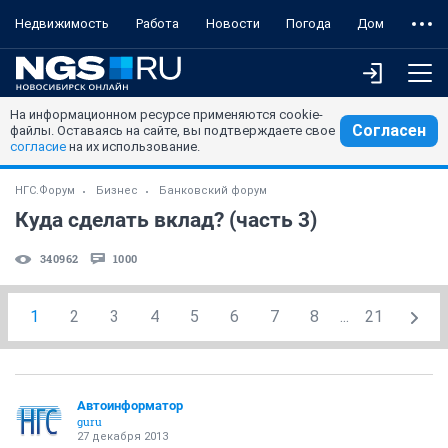
Недвижимость
Работа
Новости
Погода
Дом
На информационном ресурсе применяются cookie-
Согласен
файлы. Оставаясь на сайте, вы подтверждаете свое
согласие
на их использование.
НГС.Форум
Бизнес
Банковский форум
Куда сделать вклад? (часть 3)
340962
1000
1
2
3
4
5
6
7
8
...
21
Автоинформатор
guru
27 декабря 2013