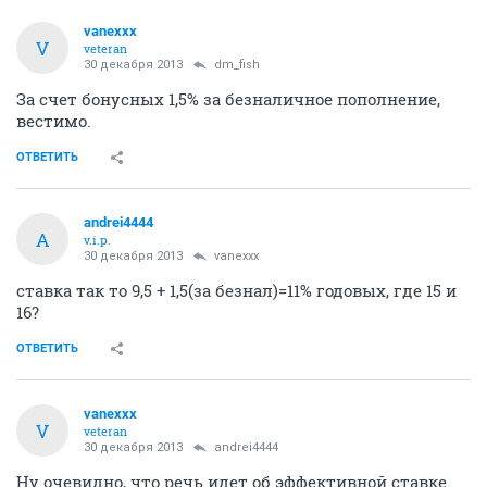
vanexxx
V
veteran
30 декабря 2013
dm_fish
За счет бонусных 1,5% за безналичное пополнение,
вестимо.
ОТВЕТИТЬ
andrei4444
A
v.i.p.
30 декабря 2013
vanexxx
ставка так то 9,5 + 1,5(за безнал)=11% годовых, где 15 и
16?
ОТВЕТИТЬ
vanexxx
V
veteran
30 декабря 2013
andrei4444
Ну очевидно, что речь идет об эффективной ставке.