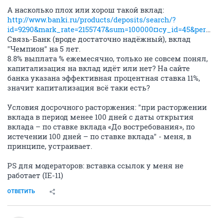
А насколько плох или хорош такой вклад:
http://www.banki.ru/products/deposits/search/?
id=9290&mark_rate=2155747&sum=100000¤cy_id=45&period=1825&rate=8.8&cap=1&cp=3&cpv=1m
Связь-Банк (вроде достаточно надёжный), вклад
"Чемпион" на 5 лет.
8.8% выплата % ежемесячно, только не совсем понял,
капитализация на вклад идёт или нет? На сайте
банка указана эффективная процентная ставка 11%,
значит капитализация всё таки есть?
Условия досрочного расторжения: "при расторжении
вклада в период менее 100 дней с даты открытия
вклада – по ставке вклада «До востребования», по
истечении 100 дней – по ставке вклада" - меня, в
принципе, устраивает.
PS для модераторов: вставка ссылок у меня не
работает (IE-11)
ОТВЕТИТЬ