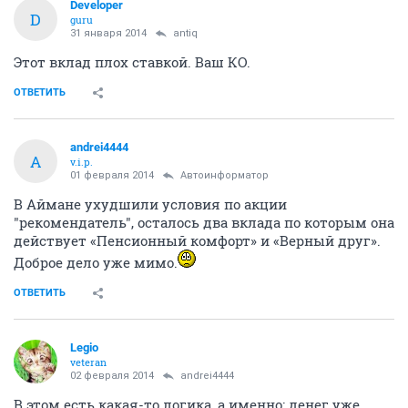
Developer
D
guru
31 января 2014
antiq
Этот вклад плох ставкой. Ваш КО.
ОТВЕТИТЬ
andrei4444
A
v.i.p.
01 февраля 2014
Автоинформатор
В Аймане ухудшили условия по акции
"рекомендатель", осталось два вклада по которым она
действует «Пенсионный комфорт» и «Верный друг».
Доброе дело уже мимо.
ОТВЕТИТЬ
Legio
veteran
02 февраля 2014
andrei4444
В этом есть какая-то логика, а именно: денег уже