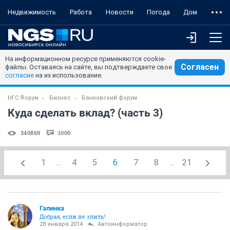
Недвижимость
Работа
Новости
Погода
Дом
На информационном ресурсе применяются cookie-
Согласен
файлы. Оставаясь на сайте, вы подтверждаете свое
согласие
на их использование.
НГС.Форум
Бизнес
Банковский форум
Куда сделать вклад? (часть 3)
340869
1000
1
...
4
5
6
7
8
...
21
Галинка
Добрая, если не злить!
28 января 2014
Автоинформатор