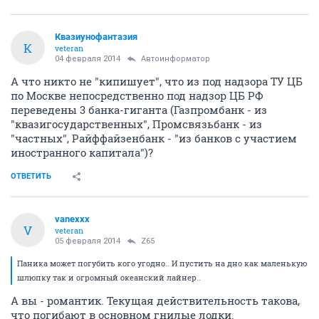
Квазиунофантазия
К
veteran
04 февраля 2014
Автоинформатор
А что никто не "кипишует", что из под надзора ТУ ЦБ
по Москве непосредственно под надзор ЦБ РФ
переведены 3 банка-гиганта (Газпромбанк - из
"квазигосударственных", Промсвязьбанк - из
"частных", Райффайзенбанк - "из банков с участием
иностранного капитала")?
ОТВЕТИТЬ
vanexxx
V
veteran
05 февраля 2014
Z65
Паника может погубить кого угодно.. И пустить на дно как маленькую
шлюпку так и огромный океанский лайнер..
А вы - романтик. Текущая действительность такова,
что погибают в основном гнилые лодки.