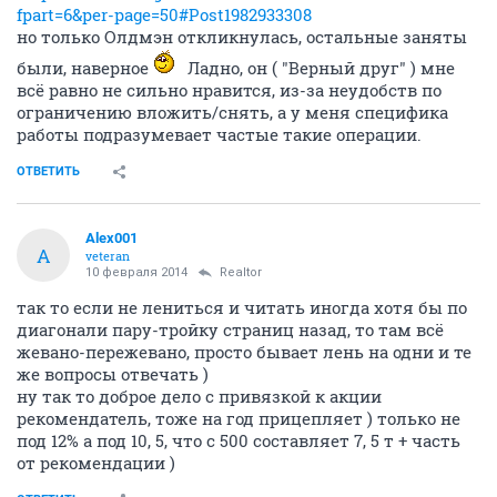
fpart=6&per-page=50#Post1982933308
но только Олдмэн откликнулась, остальные заняты
были, наверное
Ладно, он ( "Верный друг" ) мне
всё равно не сильно нравится, из-за неудобств по
ограничению вложить/снять, а у меня специфика
работы подразумевает частые такие операции.
ОТВЕТИТЬ
Alex001
A
veteran
10 февраля 2014
Realtor
так то если не лениться и читать иногда хотя бы по
диагонали пару-тройку страниц назад, то там всё
жевано-пережевано, просто бывает лень на одни и те
же вопросы отвечать )
ну так то доброе дело с привязкой к акции
рекомендатель, тоже на год прицепляет ) только не
под 12% а под 10, 5, что с 500 составляет 7, 5 т + часть
от рекомендации )