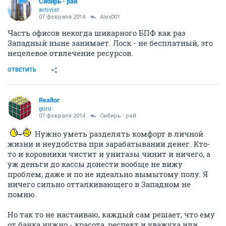
Сибирь - рай
activist
07 февраля 2014
Alex001
Часть офисов некогда шикарного БПФ как раз
Западный ныне занимает. Лоск - не бесплатный, это
нецелевое отвлечение ресурсов.
ОТВЕТИТЬ
Realtor
guru
07 февраля 2014
Сибирь - рай
Нужно уметь разделять комфорт в личной
жизни и неудобства при зарабатывании денег. Кто-
то и коровники чистит и унитазы чинит и ничего, а
уж деньги до кассы донести вообще не вижу
проблем, даже и по не идеально вымытому полу. Я
ничего сильно отталкивающего в Западном не
помню.
Но так то не настаиваю, каждый сам решает, что ему
от банка нужно - красота, респект и уважуха или