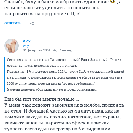
Спасибо, буду в банке изображать удивление
, а
если не захотят удивлять, то попытаюсь
напроситься на продление с 11,1%
ОТВЕТИТЬ
Alqx
v.i.p.
06 февраля 2014
Running
Сегодня закрывал вклад "Универсальный" Банк Западный...Решил
оставить часть денежки еще на полгода...
Подарили +1 % к договорному 10,1%...итого 11,1% с ежемесячной капой
на полгода...с возможностью докладовать-забирать до мин остатка
1000 руб...те практически вклад "до востребования".
Я очень доволен обслуживанием и всем остальным..)
Еще бы пол там мыли почаще....
У меня там депозит закончился в ноябре, продлять
не стал. И большей частью из-за антуража, как на
помойку заходишь, грязно, натоптано, нет охраны,
какие-то алкаши шарятся по офису в поисках
туалета, всего один оператор на 6 ожидающих