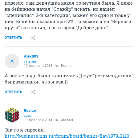
повезло, там девчушка какая то мутная была. Я даже
на бейджике начал "Стажёр" искать, но нашёл
"специалист 2-й категории", может это одно и тоже у
них. Если бы сказала про 12%, то может и на "Верного
друга" заключил, а не второй "Доброе дело"
ОТВЕТИТЬ
Alex001
A
veteran
10 февраля 2014
Realtor
А вот не надо было жадничать )) тут "рекомендатели"
бы разжевали , что и как ))
ОТВЕТИТЬ
Realtor
guru
10 февраля 2014
Alex001
Так то я спросил,
http://business.ngs.ru/forum/board/banks/flat/1979121208/?