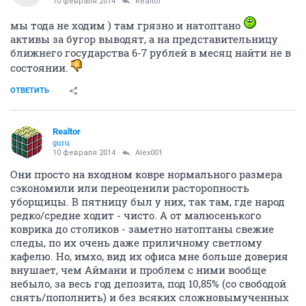
10 февраля 2014
Realtor
мы тода не ходим ) там грязно и натоптано
активы за бугор выводят, а на представительницу
ближнего государства 6-7 рублей в месяц найти не в
состоянии.
ОТВЕТИТЬ
Realtor
guru
10 февраля 2014
Alex001
Они просто на входном ковре нормального размера
сэкономили или переоценили расторопность
уборщицы. В пятницу был у них, так там, где народ
редко/средне ходит - чисто. А от малюсенького
коврика до столиков - заметно натоптаны свежие
следы, по их очень даже приличному светлому
кафелю. Но, имхо, вид их офиса мне больше доверия
внушает, чем Аймани и проблем с ними вообще
небыло, за весь год депозита, под 10,85% (со свободой
снять/пополнить) и без всяких сложновымученных