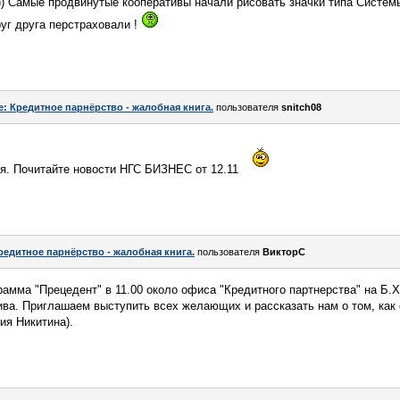
)) Самые продвинутые кооперативы начали рисовать значки типа Систем
руг друга перстраховали !
e: Кредитное парнёрство - жалобная книга.
пользователя
snitch08
я. Почитайте новости НГС БИЗНЕС от 12.11
редитное парнёрство - жалобная книга.
пользователя
ВикторС
амма "Прецедент" в 11.00 около офиса "Кредитного партнерства" на Б.
ива. Приглашаем выступить всех желающих и рассказать нам о том, как
рия Никитина).