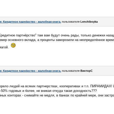
e: Кредитное парнёрство - жалобная книга.
пользователя
Lenchiboyka
редитное партнёрство" там вам будут очень рады, только денежки наза
змер основного вклада, а проценты заморозили на неопределённое врем
магой.
e: Кредитное парнёрство - жалобная книга.
пользователя
ВикторС
горело людей на всяких партнерствах, кооперативах и т.п. ПИРАМИДАХ! 
0-50% годовых и более, не вникая откуда такая доходность???
ных конторах - снимайте не медля, в банках по крайней мере, они застра