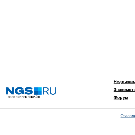
Недвижи
Знакомст
Форум
Оглавл