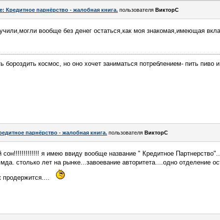
e: Кредитное парнёрство - жалобная книга.
пользователя
ВикторС
учили,могли вообще без денег остаться,как моя знакомая,имеющая вкл
 бороздить космос, но оно хочет заниматься потреблением- пить пиво 
редитное парнёрство - жалобная книга.
пользователя
ВикторС
 сон!!!!!!!!!!!!! я имею ввиду вообще название " Кредитное Партнерство"..
..мда. столько лет на рынке...завоевание авторитета....одно отделение ос
 продержится....