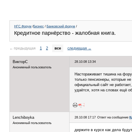
НГС.Форум
/
Бизнес
/
Банковский форум
/
Кредитное парнёрство - жалобная книга.
1
2
все
←
предыдущая
следующая
→
ВикторС
28.10.08 13:34
Анонимный пользователь
Настораживает тишина на форум
только пенсионеры, которые не
официальный сайт не работает,
удаётся, хотя на словах ещё о
Lenchiboyka
28.10.08 17:17
Ответ на сообщение
К
Анонимный пользователь
держите в курсе как дела будут