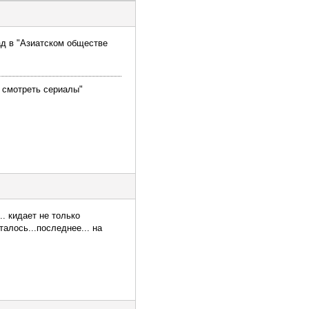
ад в "Азиатском обществе
и смотреть сериалы"
.. кидает не только
талось...последнее... на