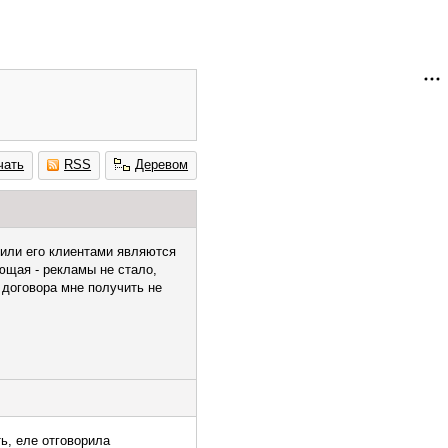
чать
RSS
Деревом
 или его клиентами являются
ющая - рекламы не стало,
 договора мне получить не
ь, еле отговорила