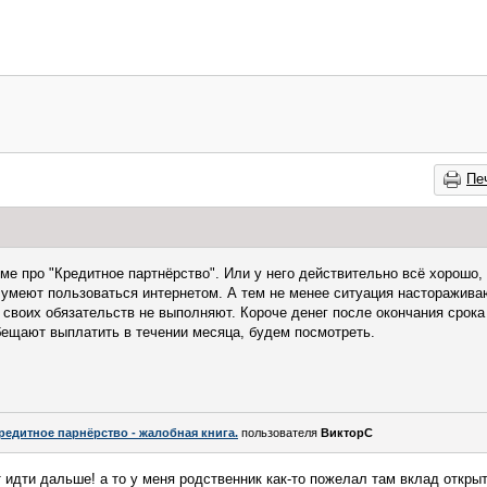
Пе
е про "Кредитное партнёрство". Или у него действительно всё хорошо,
 умеют пользоваться интернетом. А тем не менее ситуация насторажива
 своих обязательств не выполняют. Короче денег после окончания срока
бещают выплатить в течении месяца, будем посмотреть.
редитное парнёрство - жалобная книга.
пользователя
ВикторС
 идти дальше! а то у меня родственник как-то пожелал там вклад открыт