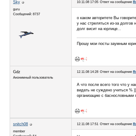
Sky
10.11.08 17:05
Ответ на сообщение
R
guru
Сообщений: 8737
о каком авторитете Вы говорит
у нас стреляться из-за долгов 
долг висит на юрлице...
Прошу мои посты заумным юрист
Gdz
12.11.08 14:28
Ответ на сообщение
R
Анонимный пользователь
А что после всего того что у н
видать не суждено учиться % ))
организацию с баснословными п
snitch08
12.11.08 17:51
Ответ на сообщение
R
member