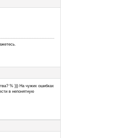
ажетесь.
ства? % ))) На чужих ошибках
нести в непонятную