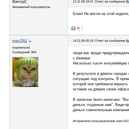
ВикторС
13.11.08 19:47
Ответ на сообщение
R
Анонимный пользователь
Блин! Не могли на этой неделе,
maxON1
14.11.08 00:14
Ответ на сообщение
К
experienced
Сообщений: 964
люди вас вроде предупреждали
с банкира:
Несколько тысяч колумбийцев п
В результате в девяти городах
ситуацию под контроль. В пров
которой они требовали вернуть
оставив на дверях своих офисо
В записках было написано: "Вы
деньги, отданные нам". Вице-п
деньги сомнительным компани
Исправлено пользователем maxON1 (