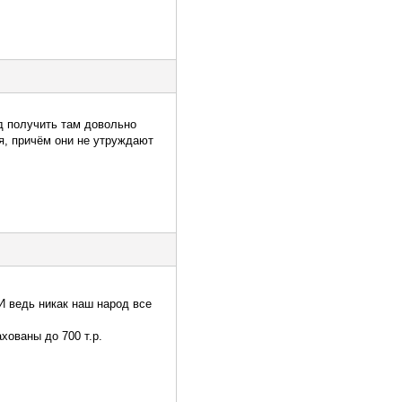
д получить там довольно
я, причём они не утруждают
И ведь никак наш народ все
хованы до 700 т.р.