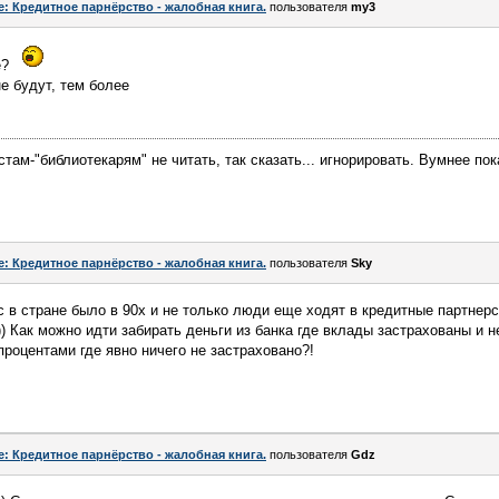
e: Кредитное парнёрство - жалобная книга.
пользователя
my3
е?
не будут, тем более
ам-"библиотекарям" не читать, так сказать... игнорировать. Вумнее пок
e: Кредитное парнёрство - жалобная книга.
пользователя
Sky
ас в стране было в 90х и не только люди еще ходят в кредитные партнер
) Как можно идти забирать деньги из банка где вклады застрахованы и 
роцентами где явно ничего не застраховано?!
e: Кредитное парнёрство - жалобная книга.
пользователя
Gdz