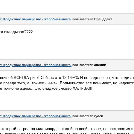
e: Кредитное парнёрство - жалобная книга.
пользователя
Прецедент
ьги вкладывал????
e: Кредитное парнёрство - жалобная книга.
пользователя
анелик
очной ВСЕГДА риск! Сейчас это 13-14%% И не надо песен, что люди эт
 правда туго, а, точнее - никак. Большинство все понимают, но надеются,
не точно не жалко...Это сладкое словво ХАЛЯВА!!!
e: Кредитное парнёрство - жалобная книга.
пользователя
ryden
 который нагрел на миллиапрды людей по всей стране, не насторожил эт