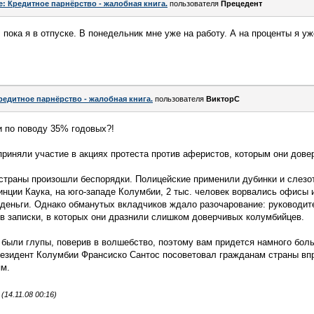
e: Кредитное парнёрство - жалобная книга.
пользователя
Прецедент
 пока я в отпуске. В понедельник мне уже на работу. А на проценты я уж
редитное парнёрство - жалобная книга.
пользователя
ВикторС
 по поводу 35% годовых?!
риняли участие в акциях протеста против аферистов, которым они дове
 страны произошли беспорядки. Полицейские применили дубинки и слезот
инции Каука, на юго-западе Колумбии, 2 тыс. человек ворвались офисы 
 деньги. Однако обманутых вкладчиков ждало разочарование: руководит
в записки, в которых они дразнили слишком доверчивых колумбийцев.
 были глупы, поверив в волшебство, поэтому вам придется намного боль
резидент Колумбии Франсиско Сантос посоветовал гражданам страны вп
ям.
14.11.08 00:16)