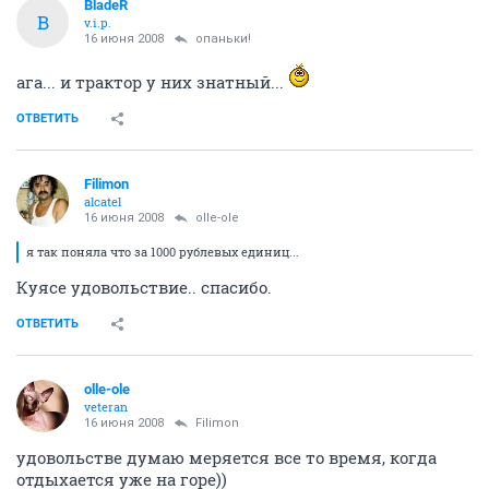
BladeR
B
v.i.p.
16 июня 2008
опаньки!
ага... и трактор у них знатный...
ОТВЕТИТЬ
Filimon
alcatel
16 июня 2008
olle-ole
я так поняла что за 1000 рублевых единиц...
Куясе удовольствие.. спасибо.
ОТВЕТИТЬ
olle-ole
veteran
16 июня 2008
Filimon
удовольстве думаю меряется все то время, когда
отдыхается уже на горе))