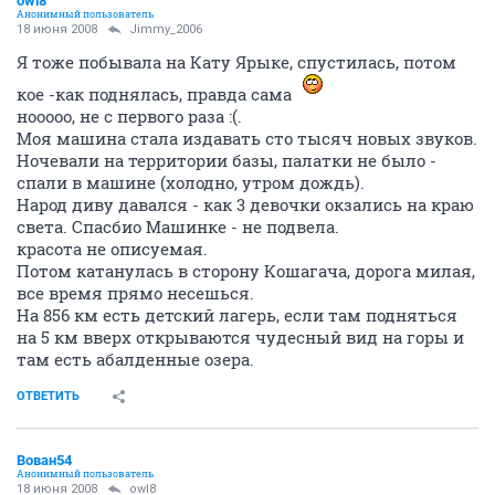
owl8
Анонимный пользователь
18 июня 2008
Jimmy_2006
Я тоже побывала на Кату Ярыке, спустилась, потом
кое -как поднялась, правда сама
нооооо, не с первого раза :(.
Моя машина стала издавать сто тысяч новых звуков.
Ночевали на территории базы, палатки не было -
спали в машине (холодно, утром дождь).
Народ диву давался - как 3 девочки окзались на краю
света. Спасбио Машинке - не подвела.
красота не описуемая.
Потом катанулась в сторону Кошагача, дорога милая,
все время прямо несешься.
На 856 км есть детский лагерь, если там подняться
на 5 км вверх открываются чудесный вид на горы и
там есть абалденные озера.
ОТВЕТИТЬ
Вован54
Анонимный пользователь
18 июня 2008
owl8