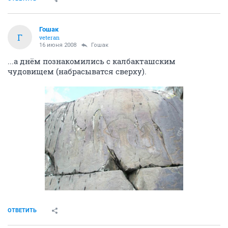
Гошак
Г
veteran
16 июня 2008
Гошак
...а днём познакомились с калбакташским
чудовищем (набрасыватся сверху).
ОТВЕТИТЬ