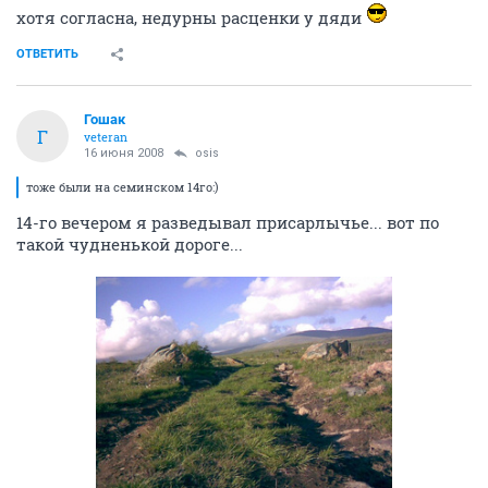
хотя согласна, недурны расценки у дяди
ОТВЕТИТЬ
Гошак
Г
veteran
16 июня 2008
osis
тоже были на семинском 14го:)
14-го вечером я разведывал присарлычье... вот по
такой чудненькой дороге...