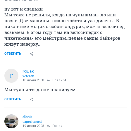
18 июня 2008
owl8
ну вот и опаньки
Мы тоже не решили, когда на чулышман- до или
после. Две машины- пикап тойота и уаз-дизель...В
пикапчике моцик с собой- эндурик, мож и велосипед
возьмём. В этом году там на велосипедах с
чикетамана- это мейстрим..целые банды байкеров
живут наверху..
ОТВЕТИТЬ
Гошак
Г
veteran
18 июня 2008
Вован54
Мы туда и тогда же планируем
ОТВЕТИТЬ
dionis
experienced
19 июня 2008
Гошак