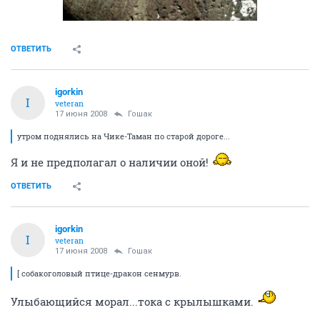
ОТВЕТИТЬ
igorkin
I
veteran
17 июня 2008
Гошак
утром поднялись на Чике-Таман по старой дороге...
Я и не предполагал о наличии оной!
ОТВЕТИТЬ
igorkin
I
veteran
17 июня 2008
Гошак
[ собакоголовый птице-дракон сенмурв.
Улыбающийся морал...тока с крылышками.