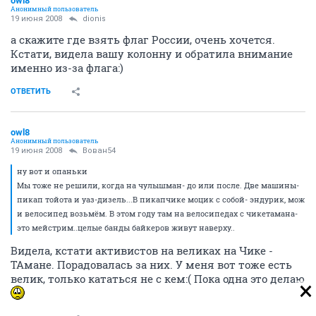
owl8
Анонимный пользователь
19 июня 2008
dionis
а скажите где взять флаг России, очень хочется.
Кстати, видела вашу колонну и обратила внимание
именно из-за флага:)
ОТВЕТИТЬ
owl8
Анонимный пользователь
19 июня 2008
Вован54
ну вот и опаньки
Мы тоже не решили, когда на чулышман- до или после. Две машины-
пикап тойота и уаз-дизель...В пикапчике моцик с собой- эндурик, мож
и велосипед возьмём. В этом году там на велосипедах с чикетамана-
это мейстрим..целые банды байкеров живут наверху..
Видела, кстати активистов на великах на Чике -
ТАмане. Порадовалась за них. У меня вот тоже есть
велик, только кататься не с кем:( Пока одна это делаю