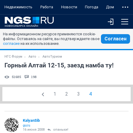
Недвижимость
Работа
Новости
Погода
Дом
На информационном ресурсе применяются cookie-
Согласен
файлы. Оставаясь на сайте, вы подтверждаете свое
согласие
на их использование.
НГС.Форум
Авто
АвтоТуризм
Горный Алтай 12-15, заезд намба ту!
51685
198
1
2
3
4
KalyanSib
guru
16 июня 2008
опаньки!