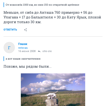
От новосиба 1000 км, из них 150 по отвратной щебенке
Меньше, от сиба до Акташа 760 примерно + 56 до
Улагана + 17 до Балыктюля + 30 до Кату Ярык, плохой
дороги только 30 км.
ОТВЕТИТЬ
Гошак
Г
veteran
16 июня 2008
olle-ole
а вот наши запечатления
Похоже, мы рядом были...