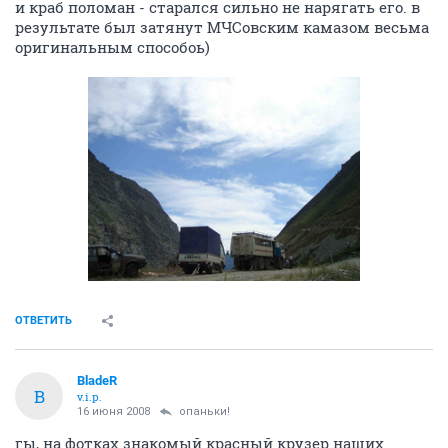
и краб поломан - старался сильно не нарягать его. в
результате был затянут МЧСовским камазом весьма
оригинальным способоь)
ОТВЕТИТЬ
BladeR
B
v.i.p.
16 июня 2008
опаньки!
гы, на фотках знакомый красный крузер наших