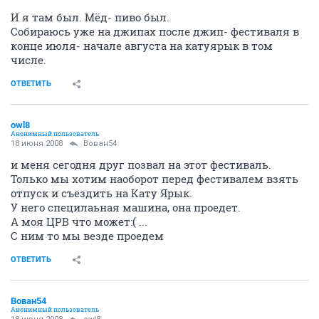
И я там был. Мёд- пиво был.
Собираюсь уже на джипах после джип- фестиваля в
конце июля- начале августа на катуярык в том
числе.
ОТВЕТИТЬ
owl8
Анонимный пользователь
18 июня 2008
Вован54
и меня сегодня друг позвал на этот фестиваль.
Только мы хотим наоборот перед фестивалем взять
отпуск и съездить на Кату Ярык.
У него специлаьная машина, она проедет.
А моя ЦРВ что может:( ...
С ним то мы везде проедем
ОТВЕТИТЬ
Вован54
Анонимный пользователь