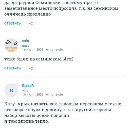
да, да, родной Семинский...поэтому про то
замечательное место испросила, т.к. на семинском
оччччень прохладно
ОТВЕТИТЬ
osis
guru
16 июня 2008
olle-ole
тоже были на семинском 14го:)
ОТВЕТИТЬ
BladeR
B
v.i.p.
16 июня 2008
olle-ole
Кату -ярык назвать как-таковым перевалом сложно...
это скорее спуск в долину, т.к. с другой стороны
набор высоты очень пологий.
и там вполне тепло.