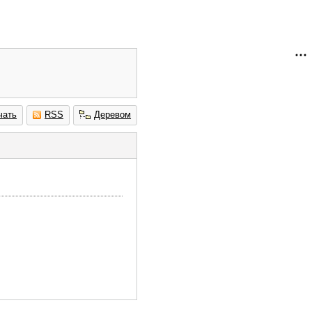
чать
RSS
Деревом