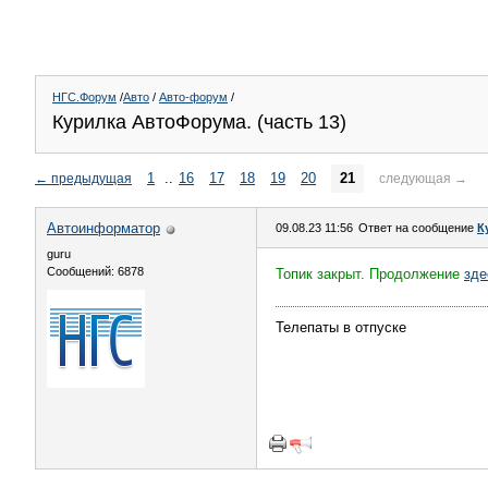
НГС.Форум
/
Авто
/
Авто-форум
/
Курилка АвтоФорума. (часть 13)
1
..
16
17
18
19
20
21
←
предыдущая
следующая
→
Автоинформатор
09.08.23 11:56
Ответ на сообщение
К
guru
Сообщений: 6878
Топик закрыт. Продолжение
зде
Телепаты в отпуске