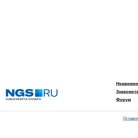
Недвижи
Знакомст
Форум
Оглавл