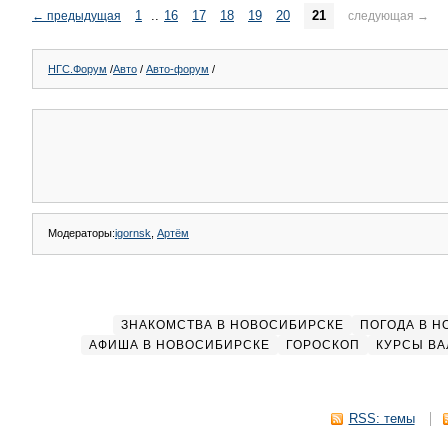
1
..
16
17
18
19
20
21
←
предыдущая
следующая
→
НГС.Форум
/
Авто
/
Авто-форум
/
Модераторы:
igornsk
,
Артём
ЗНАКОМСТВА В НОВОСИБИРСКЕ
ПОГОДА В 
АФИША В НОВОСИБИРСКЕ
ГОРОСКОП
КУРСЫ ВА
RSS: темы