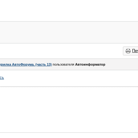
Пе
урилка АвтоФорума. (часть 13)
пользователя
Автоинформатор
сь